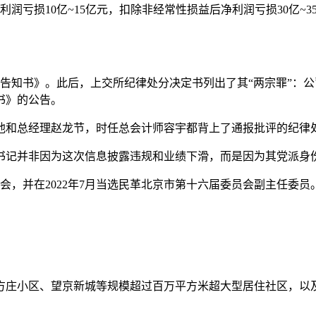
润亏损10亿~15亿元，扣除非经常性损益后净利润亏损30亿~
知书》。此后，上交所纪律处分决定书列出了其“两宗罪”：公
书》的公告。
和总经理赵龙节，时任总会计师容宇都背上了通报批评的纪律
记并非因为这次信息披露违规和业绩下滑，而是因为其党派身
，并在2022年7月当选民革北京市第十六届委员会副主任委员。
庄小区、望京新城等规模超过百万平方米超大型居住社区，以及