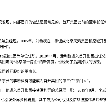
。
发现，内部晋升的做法是最常见的，首开集团此前的董事长任
兼总经理。2005年，刘希模在一手促成北京天鸿集团和原城开
归田”。
建集团等单位任职。2010年4月，潘利群进入首开集团出任总经
集团走向“北京第一房企”的新高度，也经历了后期掉队的彷徨。
司首开股份的董事长。
长的李岩极有可能成为首开集团的第三位“掌门人”。
，他进入首开集团接替潘利群的总经理一职。2019年8月，李
，也引发外界多种猜测，其中包括公司亏损及信息披露违法违规