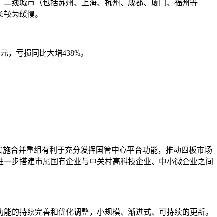
二线城市（包括苏州、上海、杭州、成都、厦门、福州等
长较为缓慢。
亿元，亏损同比大增438%。
实施合并重组有利于充分发挥国管中心平台功能，推动四板市场
进一步搭建市属国有企业与中关村高科技企业、中小微企业之间
功能的持续完善和优化调整，小规模、渐进式、可持续的更新。