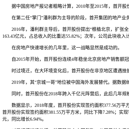
据中国房地产报记者粗略计算，2010年至2015年，首开
在第二任“掌门”潘利群为主导的阶段，首开集团的地产业
2016年，潘利群主导后，首开股份提出“根植北京，扩张全国”
163.43亿元，占总收入的比重达55.82%；次年，公司此块收入计
在房地产快速增长的几年里，这一战略显然是成功的。
自2015年开始，首开股份连续4年稳坐北京房地产销售额冠
时过境迁，在大环境变化后，首开股份在非京地区遭遇挫折。
2019年，其“京城一哥”地位被中国海外发展替代。据数据统计
同时，首开股份在2018年跨入千亿元阵营后，此后几年规
数据显示，2018年度，首开股份实现签约面积377.56万平方米，同
首开股份实现签约面积381.55万平方米，同比下降7.28%；实现销售
元，同比增长6.94%。