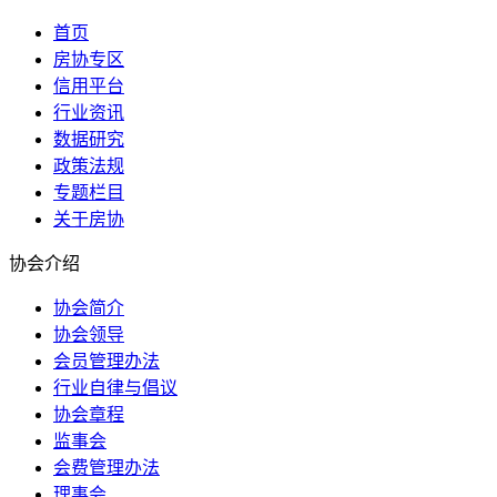
首页
房协专区
信用平台
行业资讯
数据研究
政策法规
专题栏目
关于房协
协会介绍
协会简介
协会领导
会员管理办法
行业自律与倡议
协会章程
监事会
会费管理办法
理事会