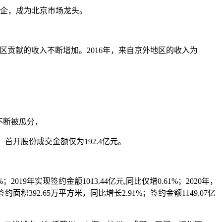
房企，成为北京市场龙头。
地区贡献的收入不断增加。2016年，来自京外地区的收入为
不断被瓜分，
首开股份成交金额仅为192.4亿元。
19年实现签约金额1013.44亿元,同比仅增0.61%；2020年，
面积392.65万平方米，同比增长2.91%；签约金额1149.07亿