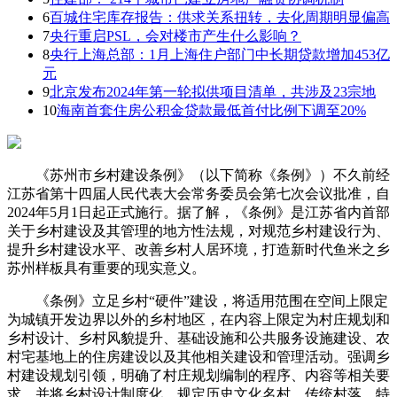
6
百城住宅库存报告：供求关系扭转，去化周期明显偏高
7
央行重启PSL，会对楼市产生什么影响？
8
央行上海总部：1月上海住户部门中长期贷款增加453亿
元
9
北京发布2024年第一轮拟供项目清单，共涉及23宗地
10
海南首套住房公积金贷款最低首付比例下调至20%
《苏州市乡村建设条例》（以下简称《条例》）不久前经
江苏省第十四届人民代表大会常务委员会第七次会议批准，自
2024年5月1日起正式施行。据了解，《条例》是江苏省内首部
关于乡村建设及其管理的地方性法规，对规范乡村建设行为、
提升乡村建设水平、改善乡村人居环境，打造新时代鱼米之乡
苏州样板具有重要的现实意义。
《条例》立足乡村“硬件”建设，将适用范围在空间上限定
为城镇开发边界以外的乡村地区，在内容上限定为村庄规划和
乡村设计、乡村风貌提升、基础设施和公共服务设施建设、农
村宅基地上的住房建设以及其他相关建设和管理活动。强调乡
村建设规划引领，明确了村庄规划编制的程序、内容等相关要
求，并将乡村设计制度化，规定历史文化名村、传统村落、特