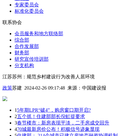
专家委员会
标准化委员会
联系协会
会员服务和地方联络部
综合部
合作发展部
财务部
研究宣传培训部
分支机构
江苏苏州：规范乡村建设行为改善人居环境
政策
苏建 2024-02-26 09:17:48
来源：
中国建设报
1
5年期LPR“破4”，购房窗口期开启?
2
五个抓！住建部部长倪虹提要求
3
春节楼市：新房表现平淡，二手房成交回升
4
70城最新房价公布！积极信号迹象显现
5
住建部： 214个城市已建立房地产融资协调机制