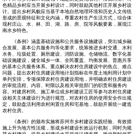
色精品乡村应当开展乡村设计，同时鼓励其他村庄开展乡村设
计。提出乡村风貌应当基于本地自然地理环境和历史人文传统
形成的景观特征和文化内涵，尊重农村生产生活方式，综合体
现村庄山、水、林、田、湖、路、房、院等风貌要素，展现江
南水乡特色。
《条例》涵盖基础设施和公共服务设施建设，突出城乡融
合发展、基本公共服务均等化要求，统筹推进乡村交通、水利
水务、垃圾处置、厕所建设、消防设施、仓储物流、数字化基
础设施建设，健全城乡一体、全民覆盖、均衡发展、普惠共享
的基本公共服务体系。重点解决农村住房建设中的焦点、难点
问题，提出农村住房建设用地计划指标在年度土地利用计划中
单列安排，专项保障农村住房建设用地，并明确农村住房建设
的审批流程、内容、时限以及相关审批部门的职责和服务内
容。对建房村民、施工单位或乡村建设工匠等参与农村住房建
设相关主体建设行为进行规范，对农村住房的使用安全作出规
定，鼓励盘活利用农村闲置住房和宅基地，鼓励开展统一建造
农村住房。
《条例》的颁布实施将苏州市乡村建设实践经验、有效措
施上升为地方性法规，形成乡村建设长效运行机制，同时为规