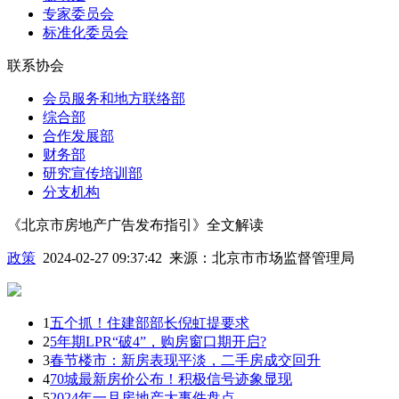
专家委员会
标准化委员会
联系协会
会员服务和地方联络部
综合部
合作发展部
财务部
研究宣传培训部
分支机构
《北京市房地产广告发布指引》全文解读
政策
2024-02-27 09:37:42
来源：
北京市市场监督管理局
1
五个抓！住建部部长倪虹提要求
2
5年期LPR“破4”，购房窗口期开启?
3
春节楼市：新房表现平淡，二手房成交回升
4
70城最新房价公布！积极信号迹象显现
5
2024年一月房地产大事件盘点