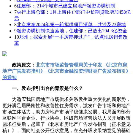
6
住建部： 214个城市已建立房地产融资协调机制
7
央行上海总部：1月上海住户部门中长期贷款增加453亿
元
8
北京发布2024年第一轮拟供项目清单，共涉及23宗地
9
融资协调机制快速落地，住建部：已放出294.3亿资金
10
郑州：探索开展“一手房带押过户”，试点现房销售改
革
政策原文：
北京市市场监督管理局关于印发 《北京市房
地产广告发布指引》《北京市金融投资理财类广告发布指引》
的通知
一、发布指引出台的背景是什么？
为适应我国房地产市场供求关系发生重大变化的新形势，
更好满足居民刚性和改善性住房需求，激发广告市场和房地产
市场主体活力，助力房地产市场平稳健康发展，我局面向部分
互联网平台企业、行业协会、区级市场监管执法人员开展政策
需求征集后，起草了《北京市房地产广告发布指引（征求意见
稿）》，面向社会公开征求意见，在充分吸收采纳意见的基础