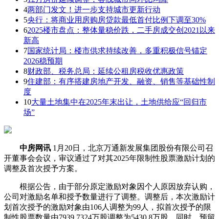
4
两部门发文！进一步支持城市更新行动
5
央行：将商业用房购房贷款最低首付比例下调至30%
6
2025楼市盘点：整体量稳价跌，二手房成交创2021以来
新高
7
国家统计局：楼市供求持续改善，多重积极信号锚定
2026稳预期
8
财政部、税务总局：延续公租房税收优惠政策
9
住建部：有序搭建房地产开发、融资、销售等基础性制
度
10
大量土地集中在2025年末出让，土地供给应“回归市
场”
中房网讯
1月20日，北京万通新发展集团股份有限公司召
开董事会会议，审议通过了对其2025年限制性股票激励计划的
调整及首次授予方案。
根据公告，由于部分原定激励对象因个人原因放弃认购，
公司对激励名单和授予数量进行了调整。调整后，本次激励计
划首次授予的激励对象由106人调整为99人，拟首次授予的限
制性股票数量由7939.7324万股调整为5430.8万股。同时，预留