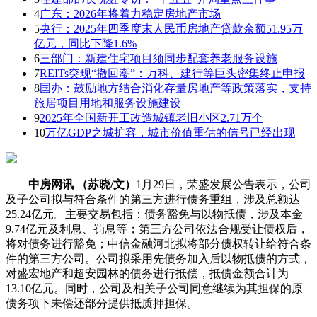
4
广东：2026年将着力稳定房地产市场
5
央行：2025年四季度末人民币房地产贷款余额51.95万
亿元，同比下降1.6%
6
三部门：新建住宅项目须同步配套养老服务设施
7
REITs突现“撤回潮”：万科、建行等巨头密集终止申报
8
国办：鼓励地方结合消化存量房地产等政策落实，支持
旅居项目用地和服务设施建设
9
2025年全国新开工改造城镇老旧小区2.71万个
10
万亿GDP之城扩容，城市价值重估的信号已经出现
中房网讯 （苏晓/文）
1月29日，荣盛发展公告表示，公司
及子公司拟与符合条件的第三方进行债务重组，涉及总额达
25.24亿元。主要交易包括：债务豁免与以物抵债，涉及本金
9.74亿元及利息、罚息等；第三方公司依法合规受让债权后，
将对债务进行豁免；中信金融河北拟将部分债权转让给符合条
件的第三方公司。公司拟采用先债务加入后以物抵债的方式，
对盛宏地产和超安园林的债务进行抵偿，抵债金额合计为
13.10亿元。同时，公司及相关子公司同意继续为其担保的原
债务项下未偿还部分提供抵质押担保。