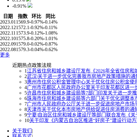
-0.91%
日期
指数
环比
同比
2023.01
1569.9
-0.97%
-0.14%
2022.12
1572.1
-0.92%
-0.11%
2022.11
1573.9
-0.12%
-1.08%
2022.10
1575.8
-0.20%
-1.01%
2022.09
1579.0
-0.02%
-0.87%
2022.08
1579.3
-0.04%
-0.62%
更多
近期热点政策法规
1
江苏省住房和城乡建设厅发布《2026年全省住房
2
武汉|关于进一步优化完善我市房地产政策措施的通
3
惠州市住房公积金管理中心关于优化住房公积金使
4
广州市花都区人民政府办公室关于印发花都区进一
5
许昌市住房和城乡建设局等7部门印发关于进一步
6
珠海市住房和城乡建设局等六部门关于优化调整本市房
7
广州市人民政府办公厅关于进一步促进房地产市场
8
天津市关于优化本市房地产供给促进住房消费的通
9
宁夏|自治区住房和城乡建设厅等部门联合发布《
10
关于印发《内蒙古自治区推进“好房子”建设行动
关于我们
|
联系方式
|