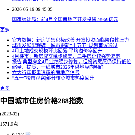
2026-05-19 09:45:05
国家统计局：前4月全国房地产开发投资23969亿元
更多
官方数据：新房销售积极改善 开发投资面临阶段性压力
城市发展里程碑！城市更新“十五五”规划审议通过
4月土地成交规模环比回落 平均溢价率回升
4月楼市：新房成交稳步修复，二手房延续强势复苏
报告|典型房企4月业绩稳步修复，但投资意愿仍保持低位
缩量、提质，一线城市2026年供地导向明确
六大行年报里透露的房地产信号
“五一”楼市观察|部分核心城市热度回升
更多
中国城市住房价格288指数
(2023-02)
1571.9
点
0.13%