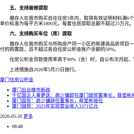
五、支持装修提取
缴存人在我市购买自住住房5年内，取得有效证明材料满6个
单价标准为每平方米1800元，每套住房提取总额不超过25万元。
六、支持购买车位（库）提取
缴存人在我市购买与所购房产同一小区的新建商品房项目一手
付的购置款，且不超过各自住房公积金账户余额的50%。
住房公积金贷款使用率高于90%（含）时，自公布次月起，
上述措施自2026年5月25日施行。
厦门
住房公积金
厦门出台楼市新政
千亿国企人事更迭：高少镛卸任厦门国贸董事长，蔡莹彬
厦门国贸：高少镛辞任董事长，蔡莹彬接任
厦门国贸：2025年实现营业收入3371亿元
2026-05-20
更多
08:48