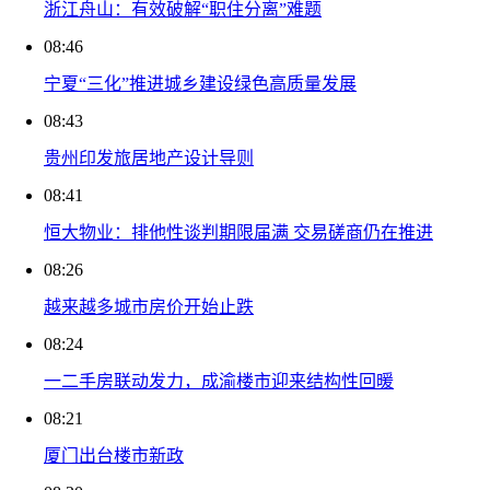
浙江舟山：有效破解“职住分离”难题
08:46
宁夏“三化”推进城乡建设绿色高质量发展
08:43
贵州印发旅居地产设计导则
08:41
恒大物业：排他性谈判期限届满 交易磋商仍在推进
08:26
越来越多城市房价开始止跌
08:24
一二手房联动发力，成渝楼市迎来结构性回暖
08:21
厦门出台楼市新政