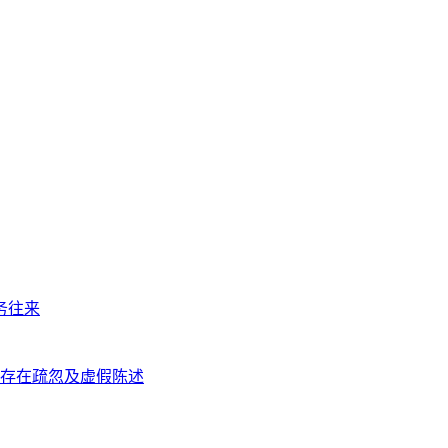
务往来
中存在疏忽及虚假陈述