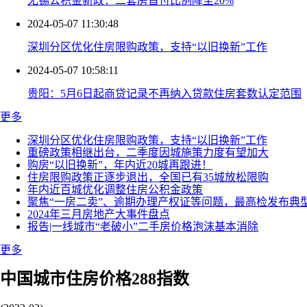
无锡公积金新政：二套房首付比例降至20%
2024-05-07 11:30:48
深圳分区优化住房限购政策，支持“以旧换新”工作
2024-05-07 10:58:11
贵阳：5月6日起商贷记录不再纳入贷款住房套数认定范围
更多
深圳分区优化住房限购政策，支持“以旧换新”工作
重磅政策相继出台，二季度因城施策力度有望加大
购房“以旧换新”，年内近20城再跟进！
住房限购政策正逐步退出，全国已有35城放松限购
年内近百城优化调整住房公积金政策
聚焦“一房二卖”、逾期办理产权证等问题，最高检发布典
2024年三月房地产大事件盘点
报告|一线城市“老破小”二手房价格泡沫基本消除
更多
中国城市住房价格288指数