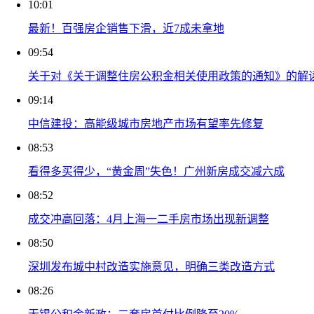
10:01
最新！百强房企销售下滑，近7成未拿地
09:54
关于对《关于调整住房公积金相关使用政策的通知》的解
09:14
中信建投：高能级城市房地产市场有望率先修复
08:53
看得多买得少，“黄金周”失色！广州新房成交减六成
08:52
成交冲高回落：4月上海一二手房市场出现新调整
08:50
深圳发布城中村改造实施意见，明确三类改造方式
08:26