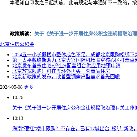
本通知自印发之日起实施。此前规定与本通知不一致的，按本
政策解读：
关于《关于进一步开展住房公积金违规提取治理
北京
住房公积金
2024五一小长假楼市整体成色不足，成都北京限购松绑下
第一太平戴维斯助力北京大兴国际机场临空核心区打造卓
北京发布首宗住宅+产业+配套组合供应用地预申请
北京放宽限购！可在五环外再买一套商品住房
北京新政策的发布，改善型钢需户型需求首先回暖
2024-05-08
更多
10:26
关于《关于进一步开展住房公积金违规提取治理有关工作
10:13
海南“硬扛”楼市限购？不存在，已有17城出台“松绑”新政