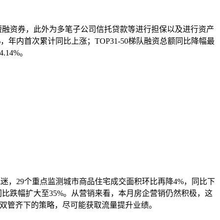
超短融资券，此外为多笔子公司信托贷款等进行担保以及进行资产
%，年内首次累计同比上涨；TOP31-50梯队融资总额同比降幅最
.14%。
，29个重点监测城市商品住宅成交面积环比再降4%，同比下
、同比跌幅扩大至35%。从营销来看，本月房企营销仍然积极，这
道双管齐下的策略，尽可能获取流量提升业绩。