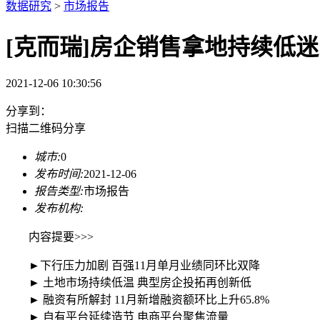
数据研究
>
市场报告
[克而瑞]房企销售拿地持续低
2021-12-06 10:30:56
分享到：
扫描二维码分享
城市:
0
发布时间:
2021-12-06
报告类型:
市场报告
发布机构:
内容提要>>>
►下行压力加剧 百强11月单月业绩同环比双降
► 土地市场持续低温 典型房企投拓再创新低
► 融资有所解封 11月新增融资额环比上升65.8%
► 自有平台延续造节 电商平台聚焦流量