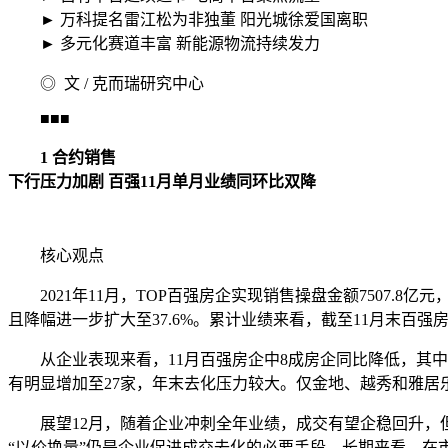
► 万科提名雷江松为非独董 阳光城徐爱国离职
► 多元化赛道丰富 新能源物流持续发力
◎ 文 / 克而瑞研究中心
■■■
1 合约销售
下行压力加剧 百强11月单月业绩同环比双降
核心观点
2021年11月，TOP百强房企实现销售操盘金额7507.8
且降幅进一步扩大至37.6%。累计业绩来看，截至11月末百强房
从企业表现来看，11月百强房企中8成房企同比降低，其中逾
有明显增加至27家，年末去化压力较大。仅金地、越秀和雅居乐表现
展望12月，随着企业冲刺全年业绩，成交有望企稳回升，但
“以价换量”仍是企业促进成交去化的必要手段。长期来看，