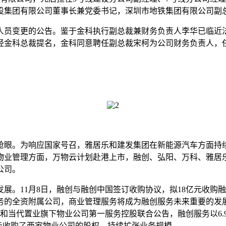
设集团有限公司董事长兼党委书记，深圳市地铁集团有限公司副
人员变更的公告。鉴于金科执行副总裁兼财务负责人李华已临近
金科总裁提名，金科同意聘任副总裁宋柯为公司财务负责人，任期
眼。为响应国家号召，雅居乐和建发集团在新能源汽车方面持续
物业管理方面，万物云计划赴港上市，融创、弘阳、万科、雅居
公司。
。11月8日，融创与融创中国签订收购协议，拟18亿元收购融
务的全资附属公司，商业管理服务将成为融创服务未来重要的发
和当代置业旗下物业公司第一服务控股联合公告，融创服务以6.9
92亿元收购了两家物业公司的股权，持续扩张业务规模。