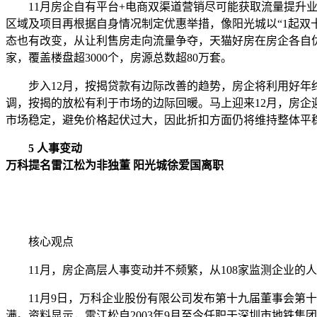
11月房企自有平台+电商双渠道营销尽可能获取流量提升业
区域及项目再根据自身情况制定优惠举措，像阳光城以“1起双
态也有改变，从让利售房走向流量争夺，天猫好房在房企各自优惠
家，覆盖楼盘超3000个，房源总数超80万套。
步入12月，按揭贷款有边际改善的趋势，房企将利用好年终
调，按揭的放松有利于市场的边际回暖。马上迎来12月，房
市场稳定，避免价格起伏过大，因此折扣方面仍将维持整体平
5 人事变动
万科提名雷江松为非独董 阳光城徐爱国离职
核心观点
11月，房企高层人事变动并不频繁，从108家监测企业的人
11月9日，万科企业股份有限公司发布第十九届董事会第十
满。资料显示，雷江松自2003年9月至今任职于深圳市地铁