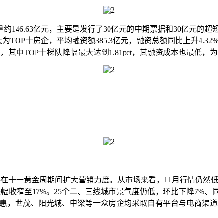
46.63亿元，主要是发行了30亿元的中期票据和30亿元的
为TOP十房企，平均融资额385.3亿元，融资总额同比上升4.32
，其中TOP十梯队降幅最大达到1.81pct，其融资成本也最低，为4
十一黄金周期间扩大营销力度。从市场来看，11月行情仍然低迷
跌幅收窄至17%。25个二、三线城市景气度仍低，环比下降7%
房优惠，世茂、阳光城、中梁等一众房企均采取自有平台与电商渠