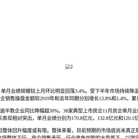
亿元，单月业绩规模较上月环比明显回落3.4%。受下半年市场持续
企销售操盘金额较2019年和去年同期分别增长13.8%和1.4%
半数企业同比降幅超30%。38家典型上市房企11月房企单月
相对突出，单月业绩分别为170.8亿元，132.8亿元和120
整体回升幅度或有限。整体来看，目前预期的市场底尚未真正
在市场整体下行、房企销售承压、行业竞争加剧的大背景下，以销