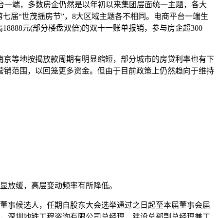
台一端，多数房企仍然是以年初以来集团层面统一主题，各大
七届“世茂摇房节”，8大区域主题各不相同。电商平台一端生
888元(部分楼盘双倍)的双十一账单报销，参与房企超300
南京等地按揭放款周期有明显缩短，部分城市的房贷利率也有下
营销范围，以回笼更多资金。但由于目前政策上仍然趋向于维持
明显放缓，高层变动频率有所降低。
董事候选人，任期自股东大会选举通过之日起至本届董事会届
经理，深圳地铁工程咨询有限公司总经理，建设总部副总经理兼工