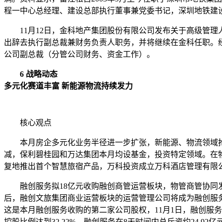
程一中心总经理、建设总部执行董事兼党委书记，深圳地铁建
11月12日，金科地产集团股份有限公司发布关于高级管理
出辞去执行副总裁兼财务负责人职务，并将继续在金科任职。经
公司副总裁（分管公司财务、资金工作）。
6 战略动态
多元化赛道丰富 新能源物流持续发力
核心观点
本月房企多元化业务半径进一步扩张，新能源、物流领域抢
减，保利碧桂园和万达集团本月均设基金，投资特定领域。在
复地推出首个智慧旅宿产品，万科投资成立万科酒店管理有限
融创服务拟18亿元收购融创商管运营板块，物管商管协同发展
后，融创文旅集团商业运营板块的运营管理公司将成为融创服
这是本月融创服务收购的第二家公司股权，11月1日，融创服务
控股比例达到32.22%。融创服务在8天时间内总斥资约24.