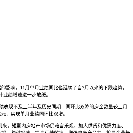
降温的影响，11月单月业绩同比也延续了自7月以来的下跌趋势，
，累计业绩增速进一步放缓。
业绩表现不及上半年及历史同期，同环比双降的房企数量较上月
.1亿元，实现单月业绩同环比双增。
到来，短期内房地产市场仍难言乐观。加大供货和优惠力度、
定投、稳健经营，提高运营效率、增强自身产品力，将是企业长