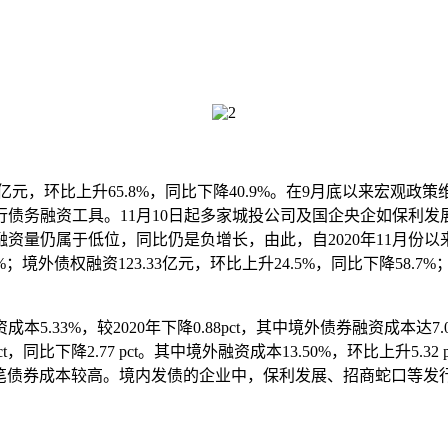
63亿元，环比上升65.8%，同比下降40.9%。在9月底以来宏观
债务融资工具。11月10日起多家城投公司及国企央企如保利发展
资量仍属于低位，同比仍是负增长，由此，自2020年11月份以
6%；境外债权融资123.33亿元，环比上升24.5%，同比下降58.7
33%，较2020年下降0.88pct，其中境外债券融资成本达7.05%
pct，同比下降2.77 pct。其中境外融资成本13.50%，环比上升5.3
单笔债券成本较高。境内发债的企业中，保利发展、招商蛇口等发行了