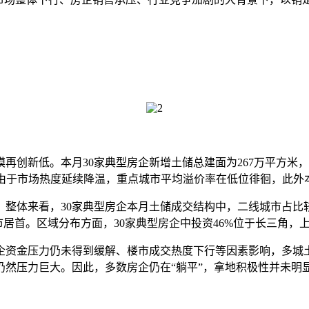
新低。本月30家典型房企新增土储总建面为267万平方米，环比
降主要由于市场热度延续降温，重点城市平均溢价率在低位徘徊，此
体来看，30家典型房企本月土储成交结构中，二线城市占比较
市居首。区域分布方面，30家典型房企中投资46%位于长三角
资金压力仍未得到缓解、楼市成交热度下行等因素影响，多城
仍然压力巨大。因此，多数房企仍在“躺平”，拿地积极性并未明