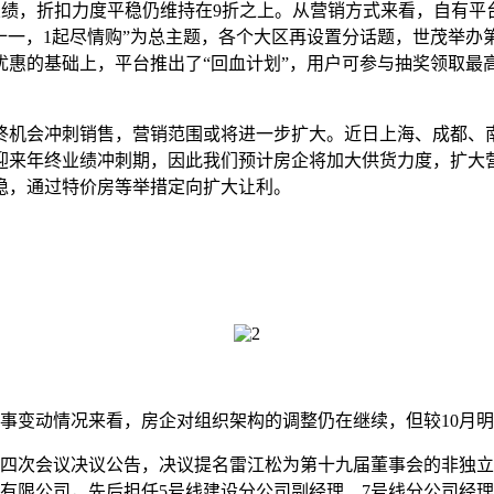
绩，折扣力度平稳仍维持在9折之上。从营销方式来看，自有平
十一，1起尽情购”为总主题，各个大区再设置分话题，世茂举办第
的基础上，平台推出了“回血计划”，用户可参与抽奖领取最高18
机会冲刺销售，营销范围或将进一步扩大。近日上海、成都、
企迎来年终业绩冲刺期，因此我们预计房企将加大供货力度，扩大
稳，通过特价房等举措定向扩大让利。
事变动情况来看，房企对组织架构的调整仍在继续，但较10月
四次会议决议公告，决议提名雷江松为第十九届董事会的非独立
集团有限公司，先后担任5号线建设分公司副经理、7号线分公司