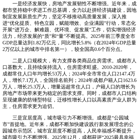
一是经济发展快，房地产发展韧性不断增强。近年来，成
都市坚持稳中求进工作总基调，全力以赴拼经济搞建设，因地
制宜发展新质生产力，坚定不移推动高质量发展，深入推
进“优化提质、特色立园，赋能增效、企业满园”行动，常态化
开展“进万企、解难题、优环境、促发展”工作，切实增强经济
活力，经济发展的“质”和“量”不断提高。2025年前三季度全市
GDP总量达到1.82万亿元，同比增长5.8%（在2024年GDP总量
2万亿以上的城市中排名第一），较全国高0.6个百分点。
二是人口规模大，有力支撑各类商品住房需求。成都市人
口基数大，且持续保持流入，住房需求旺盛。2010-2020年，
成都常住人口年均增长53万人；2024年全市常住人口2147.4万
人，增长7.1万人，全国排名前列；2024年成都户籍人口1623.6
万人，增长25.3万人，增量远超常住人口，户籍人口的增长为
房地产市场带来更为稳定的需求支撑。同时，成都市人口结构
呈现健康的纺锤型特征，迁移性增长人口以高素质产业人群为
主，住房需求更为迫切。
三是宜居度高，城市吸引力不断增强。成都是“公园城
市”首提地。近年来，成都不断加快建设践行新发展理念的公
园城市示范区，城市宜居度不断提高，人民幸福感不断提升，
城市吸引力不断增强。2025年12月，成都获评“2025最具幸福