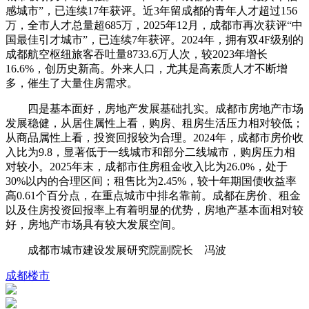
感城市”，已连续17年获评。近3年留成都的青年人才超过156
万，全市人才总量超685万，2025年12月，成都市再次获评“中
国最佳引才城市”，已连续7年获评。2024年，拥有双4F级别的
成都航空枢纽旅客吞吐量8733.6万人次，较2023年增长
16.6%，创历史新高。外来人口，尤其是高素质人才不断增
多，催生了大量住房需求。
四是基本面好，房地产发展基础扎实。成都市房地产市场
发展稳健，从居住属性上看，购房、租房生活压力相对较低；
从商品属性上看，投资回报较为合理。2024年，成都市房价收
入比为9.8，显著低于一线城市和部分二线城市，购房压力相
对较小。2025年末，成都市住房租金收入比为26.0%，处于
30%以内的合理区间；租售比为2.45%，较十年期国债收益率
高0.61个百分点，在重点城市中排名靠前。成都在房价、租金
以及住房投资回报率上有着明显的优势，房地产基本面相对较
好，房地产市场具有较大发展空间。
成都市城市建设发展研究院副院长 冯波
成都
楼市