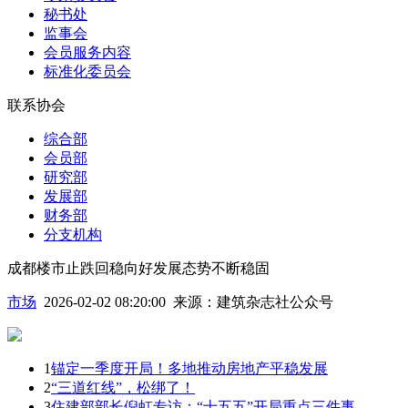
秘书处
监事会
会员服务内容
标准化委员会
联系协会
综合部
会员部
研究部
发展部
财务部
分支机构
成都楼市止跌回稳向好发展态势不断稳固
市场
2026-02-02 08:20:00
来源：
建筑杂志社公众号
1
锚定一季度开局！多地推动房地产平稳发展
2
“三道红线”，松绑了！
3
住建部部长倪虹专访：“十五五”开局重点三件事