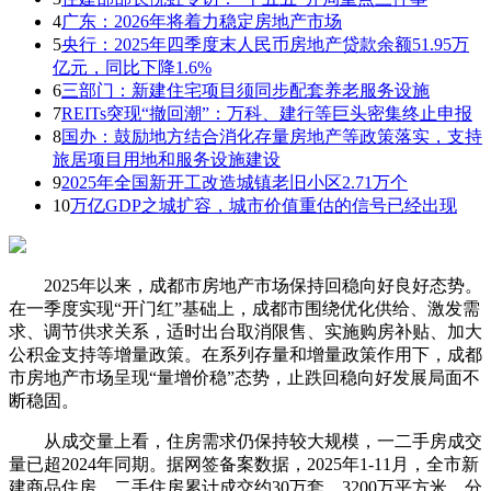
4
广东：2026年将着力稳定房地产市场
5
央行：2025年四季度末人民币房地产贷款余额51.95万
亿元，同比下降1.6%
6
三部门：新建住宅项目须同步配套养老服务设施
7
REITs突现“撤回潮”：万科、建行等巨头密集终止申报
8
国办：鼓励地方结合消化存量房地产等政策落实，支持
旅居项目用地和服务设施建设
9
2025年全国新开工改造城镇老旧小区2.71万个
10
万亿GDP之城扩容，城市价值重估的信号已经出现
2025年以来，成都市房地产市场保持回稳向好良好态势。
在一季度实现“开门红”基础上，成都市围绕优化供给、激发需
求、调节供求关系，适时出台取消限售、实施购房补贴、加大
公积金支持等增量政策。在系列存量和增量政策作用下，成都
市房地产市场呈现“量增价稳”态势，止跌回稳向好发展局面不
断稳固。
从成交量上看，住房需求仍保持较大规模，一二手房成交
量已超2024年同期。据网签备案数据，2025年1-11月，全市新
建商品住房、二手住房累计成交约30万套、3200万平方米，分