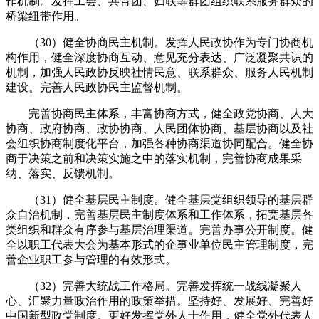
作机制。发挥工会、共青团、妇联等群团组织联系服务群众的
桥梁纽带作用。
（30）健全协商民主机制。发挥人民政协作为专门协商机
构作用，健全深度协商互动、意见充分表达、广泛凝聚共识的
机制，加强人民政协反映社情民意、联系群众、服务人民机制
建设。完善人民政协民主监督机制。
完善协商民主体系，丰富协商方式，健全政党协商、人大
协商、政府协商、政协协商、人民团体协商、基层协商以及社
会组织协商制度化平台，加强各种协商渠道协同配合。健全协
商于决策之前和决策实施之中的落实机制，完善协商成果采
纳、落实、反馈机制。
（31）健全基层民主制度。健全基层党组织领导的基层群
众自治机制，完善基层民主制度体系和工作体系，拓宽基层各
类组织和群众有序参与基层治理渠道。完善办事公开制度。健
全以职工代表大会为基本形式的企事业单位民主管理制度，完
善企业职工参与管理的有效形式。
（32）完善大统战工作格局。完善发挥统一战线凝聚人
心、汇聚力量政治作用的政策举措。坚持好、发展好、完善好
中国新型政党制度。更好发挥党外人士作用，健全党外代表人