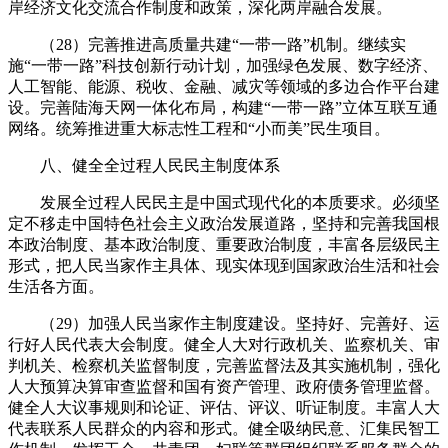
岸经济文化交流合作制度和政策，深化两岸融合发展。
（28）完善推进高质量共建“一带一路”机制。继续实
施“一带一路”科技创新行动计划，加强绿色发展、数字经济、
人工智能、能源、税收、金融、减灾等领域的多边合作平台建
设。完善陆海天网一体化布局，构建“一带一路”立体互联互通
网络。统筹推进重大标志性工程和“小而美”民生项目。
八、健全全过程人民民主制度体系
发展全过程人民民主是中国式现代化的本质要求。必须坚
定不移走中国特色社会主义政治发展道路，坚持和完善我国根
本政治制度、基本政治制度、重要政治制度，丰富各层级民主
形式，把人民当家作主具体、现实体现到国家政治生活和社会
生活各方面。
（29）加强人民当家作主制度建设。坚持好、完善好、运
行好人民代表大会制度。健全人大对行政机关、监察机关、审
判机关、检察机关监督制度，完善监督法及其实施机制，强化
人大预算决算审查监督和国有资产管理、政府债务管理监督。
健全人大议事规则和论证、评估、评议、听证制度。丰富人大
代表联系人民群众的内容和形式。健全吸纳民意、汇集民智工