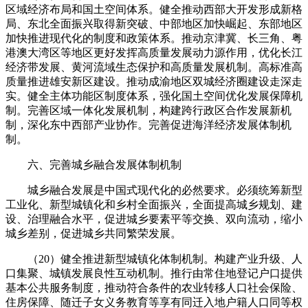
区域经济布局和国土空间体系。健全推动西部大开发形成新格
局、东北全面振兴取得新突破、中部地区加快崛起、东部地区
加快推进现代化的制度和政策体系。推动京津冀、长三角、粤
港澳大湾区等地区更好发挥高质量发展动力源作用，优化长江
经济带发展、黄河流域生态保护和高质量发展机制。高标准高
质量推进雄安新区建设。推动成渝地区双城经济圈建设走深走
实。健全主体功能区制度体系，强化国土空间优化发展保障机
制。完善区域一体化发展机制，构建跨行政区合作发展新机
制，深化东中西部产业协作。完善促进海洋经济发展体制机
制。
六、完善城乡融合发展体制机制
城乡融合发展是中国式现代化的必然要求。必须统筹新型
工业化、新型城镇化和乡村全面振兴，全面提高城乡规划、建
设、治理融合水平，促进城乡要素平等交换、双向流动，缩小
城乡差别，促进城乡共同繁荣发展。
（20）健全推进新型城镇化体制机制。构建产业升级、人
口集聚、城镇发展良性互动机制。推行由常住地登记户口提供
基本公共服务制度，推动符合条件的农业转移人口社会保险、
住房保障、随迁子女义务教育等享有同迁入地户籍人口同等权