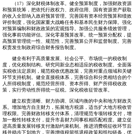
（17）深化财税体制改革。健全预算制度，加强财政资源
和预算统筹，把依托行政权力、政府信用、国有资源资产获取
的收入全部纳入政府预算管理。完善国有资本经营预算和绩效
评价制度，强化国家重大战略任务和基本民生财力保障。强化
对预算编制和财政政策的宏观指导。加强公共服务绩效管理，
强化事前功能评估。深化零基预算改革。统一预算分配权，提
高预算管理统一性、规范性，完善预算公开和监督制度。完善
权责发生制政府综合财务报告制度。
健全有利于高质量发展、社会公平、市场统一的税收制
度，优化税制结构。研究同新业态相适应的税收制度。全面落
实税收法定原则，规范税收优惠政策，完善对重点领域和关键
环节支持机制。健全直接税体系，完善综合和分类相结合的个
人所得税制度，规范经营所得、资本所得、财产所得税收政
策，实行劳动性所得统一征税。深化税收征管改革。
建立权责清晰、财力协调、区域均衡的中央和地方财政关
系。增加地方自主财力，拓展地方税源，适当扩大地方税收管
理权限。完善财政转移支付体系，清理规范专项转移支付，增
加一般性转移支付，提升市县财力同事权相匹配程度。建立促
进高质量发展转移支付激励约束机制。推进消费税征收环节后
移并稳步下划地方，完善增值税留抵退税政策和抵扣链条，优