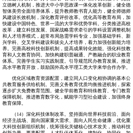
立德树人机制，推进大中小学思政课一体化改革创新，健全德
智体美劳全面培养体系，提升教师教书育人能力，健全师德师
风建设长效机制，深化教育评价改革。优化高等教育布局，加
快建设中国特色、世界一流的大学和优势学科。分类推进高校
改革，建立科技发展、国家战略需求牵引的学科设置调整机制
和人才培养模式，超常布局急需学科专业，加强基础学科、新
兴学科、交叉学科建设和拔尖人才培养，着力加强创新能力培
养。完善高校科技创新机制，提高成果转化效能。强化科技教
育和人文教育协同。加快构建职普融通、产教融合的职业教育
体系。完善学生实习实践制度。引导规范民办教育发展。推进
高水平教育开放，鼓励国外高水平理工类大学来华合作办学。
优化区域教育资源配置，建立同人口变化相协调的基本公
共教育服务供给机制。完善义务教育优质均衡推进机制，探索
逐步扩大免费教育范围。健全学前教育和特殊教育、专门教育
保障机制。推进教育数字化，赋能学习型社会建设，加强终身
教育保障。
（14）深化科技体制改革。坚持面向世界科技前沿、面向
经济主战场、面向国家重大需求、面向人民生命健康，优化重
大科技创新组织机制，统筹强化关键核心技术攻关，推动科技
创新力量、要素配置、人才队伍体系化、建制化、协同化。加