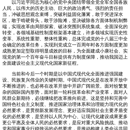
以习近平同志为核心的党中央团结带领全党全军全国各族
人民，以伟大的历史主动、巨大的政治勇气、强烈的责任担
当，冲破思想观念束缚，突破利益固化藩篱，敢于突进深水
区，敢于啃硬骨头，敢于涉险滩，坚决破除各方面体制机制弊
端，实现改革由局部探索、破冰突围到系统集成、全面深化的
转变，各领域基础性制度框架基本建立，许多领域实现历史性
变革、系统性重塑、整体性重构，总体完成党的十八届三中全
会确定的改革任务，实现到党成立一百周年时各方面制度更加
成熟更加定型取得明显成效的目标，为全面建成小康社会、实
现党的第一个百年奋斗目标提供有力制度保障，推动我国迈上
全面建设社会主义现代化国家新征程。
当前和今后一个时期是以中国式现代化全面推进强国建
设、民族复兴伟业的关键时期。中国式现代化是在改革开放中
不断推进的，也必将在改革开放中开辟广阔前景。面对纷繁复
杂的国际国内形势，面对新一轮科技革命和产业变革，面对人
民群众新期待，必须继续把改革推向前进。这是坚持和完善中
国特色社会主义制度、推进国家治理体系和治理能力现代化的
必然要求，是贯彻新发展理念、更好适应我国社会主要矛盾变
化的必然要求，是坚持以人民为中心、让现代化建设成果更多
更公平惠及全体人民的必然要求，是应对重大风险挑战、推动
党和国家事业行稳致远的必然要求，是推动构建人类命运共同