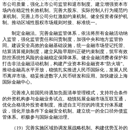
市公司质量，强化上市公司监管和退市制度。建立增强资本市
场内在稳定性长效机制。完善大股东、实际控制人行为规范约
束机制。完善上市公司分红激励约束机制。健全投资者保护机
制。推动区域性股权市场规则对接、标准统一。
制定金融法。完善金融监管体系，依法将所有金融活动纳
入监管，强化监管责任和问责制度，加强中央和地方监管协
同。建设安全高效的金融基础设施，统一金融市场登记托管、
结算清算规则制度，建立风险早期纠正硬约束制度，筑牢有效
防控系统性风险的金融稳定保障体系。健全金融消费者保护和
打击非法金融活动机制，构建产业资本和金融资本“防火墙”。
推动金融高水平开放，稳慎扎实推进人民币国际化，发展人民
币离岸市场。稳妥推进数字人民币研发和应用。加快建设上海
国际金融中心。
完善准入前国民待遇加负面清单管理模式，支持符合条件
的外资机构参与金融业务试点。稳慎拓展金融市场互联互通，
优化合格境外投资者制度。推进自主可控的跨境支付体系建
设，强化开放条件下金融安全机制。建立统一的全口径外债监
管体系。积极参与国际金融治理。
（19）完善实施区域协调发展战略机制。构建优势互补的