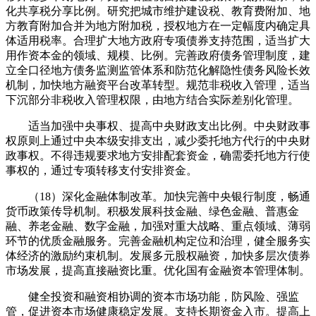
化共享税分享比例。研究把城市维护建设税、教育费附加、地
方教育附加合并为地方附加税，授权地方在一定幅度内确定具
体适用税率。合理扩大地方政府专项债券支持范围，适当扩大
用作资本金的领域、规模、比例。完善政府债务管理制度，建
立全口径地方债务监测监管体系和防范化解隐性债务风险长效
机制，加快地方融资平台改革转型。规范非税收入管理，适当
下沉部分非税收入管理权限，由地方结合实际差别化管理。
适当加强中央事权、提高中央财政支出比例。中央财政事
权原则上通过中央本级安排支出，减少委托地方代行的中央财
政事权。不得违规要求地方安排配套资金，确需委托地方行使
事权的，通过专项转移支付安排资金。
（18）深化金融体制改革。加快完善中央银行制度，畅通
货币政策传导机制。积极发展科技金融、绿色金融、普惠金
融、养老金融、数字金融，加强对重大战略、重点领域、薄弱
环节的优质金融服务。完善金融机构定位和治理，健全服务实
体经济的激励约束机制。发展多元股权融资，加快多层次债券
市场发展，提高直接融资比重。优化国有金融资本管理体制。
健全投资和融资相协调的资本市场功能，防风险、强监
管，促进资本市场健康稳定发展。支持长期资金入市。提高上