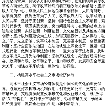
挥党总揽全局、协调各方的领导核心作用，把党的领导贯穿改
革各方面全过程，确保改革始终沿着正确政治方向前进；坚持
以人民为中心，尊重人民主体地位和首创精神，人民有所呼、
改革有所应，做到改革为了人民、改革依靠人民、改革成果由
人民共享；坚持守正创新，坚持中国特色社会主义不动摇，紧
跟时代步伐，顺应实践发展，突出问题导向，在新的起点上推
进理论创新、实践创新、制度创新、文化创新以及其他各方面
创新；坚持以制度建设为主线，加强顶层设计、总体谋划，破
立并举、先立后破，筑牢根本制度，完善基本制度，创新重要
制度；坚持全面依法治国，在法治轨道上深化改革、推进中国
式现代化，做到改革和法治相统一，重大改革于法有据、及时
把改革成果上升为法律制度；坚持系统观念，处理好经济和社
会、政府和市场、效率和公平、活力和秩序、发展和安全等重
大关系，增强改革系统性、整体性、协同性。
二、构建高水平社会主义市场经济体制
高水平社会主义市场经济体制是中国式现代化的重要保
障。必须更好发挥市场机制作用，创造更加公平、更有活力的
市场环境，实现资源配置效率最优化和效益最大化，既“放得
活”又“管得住”，更好维护市场秩序、弥补市场失灵，畅通国
民经济循环，激发全社会内生动力和创新活力。