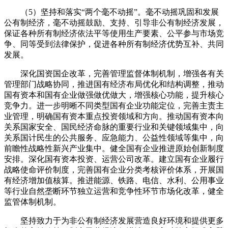
（5）坚持和落实“两个毫不动摇”。毫不动摇巩固和发展
公有制经济，毫不动摇鼓励、支持、引导非公有制经济发展，
保证各种所有制经济依法平等使用生产要素、公平参与市场竞
争、同等受到法律保护，促进各种所有制经济优势互补、共同
发展。
深化国资国企改革，完善管理监督体制机制，增强各有关
管理部门战略协同，推进国有经济布局优化和结构调整，推动
国有资本和国有企业做强做优做大，增强核心功能，提升核心
竞争力。进一步明晰不同类型国有企业功能定位，完善主责主
业管理，明确国有资本重点投资领域和方向。推动国有资本向
关系国家安全、国民经济命脉的重要行业和关键领域集中，向
关系国计民生的公共服务、应急能力、公益性领域等集中，向
前瞻性战略性新兴产业集中。健全国有企业推进原始创新制度
安排。深化国有资本投资、运营公司改革。建立国有企业履行
战略使命评价制度，完善国有企业分类考核评价体系，开展国
有经济增加值核算。推进能源、铁路、电信、水利、公用事业
等行业自然垄断环节独立运营和竞争性环节市场化改革，健全
监管体制机制。
坚持致力于为非公有制经济发展营造良好环境和提供更多