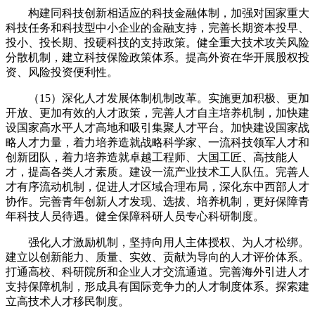
构建同科技创新相适应的科技金融体制，加强对国家重大
科技任务和科技型中小企业的金融支持，完善长期资本投早、
投小、投长期、投硬科技的支持政策。健全重大技术攻关风险
分散机制，建立科技保险政策体系。提高外资在华开展股权投
资、风险投资便利性。
（15）深化人才发展体制机制改革。实施更加积极、更加
开放、更加有效的人才政策，完善人才自主培养机制，加快建
设国家高水平人才高地和吸引集聚人才平台。加快建设国家战
略人才力量，着力培养造就战略科学家、一流科技领军人才和
创新团队，着力培养造就卓越工程师、大国工匠、高技能人
才，提高各类人才素质。建设一流产业技术工人队伍。完善人
才有序流动机制，促进人才区域合理布局，深化东中西部人才
协作。完善青年创新人才发现、选拔、培养机制，更好保障青
年科技人员待遇。健全保障科研人员专心科研制度。
强化人才激励机制，坚持向用人主体授权、为人才松绑。
建立以创新能力、质量、实效、贡献为导向的人才评价体系。
打通高校、科研院所和企业人才交流通道。完善海外引进人才
支持保障机制，形成具有国际竞争力的人才制度体系。探索建
立高技术人才移民制度。