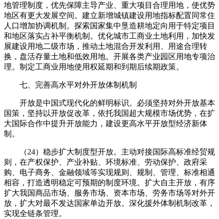
地管理制度，优先保障主导产业、重大项目合理用地，使优势
地区有更大发展空间。建立新增城镇建设用地指标配置同常住
人口增加协调机制。探索国家集中垦造耕地定向用于特定项目
和地区落实占补平衡机制。优化城市工商业土地利用，加快发
展建设用地二级市场，推动土地混合开发利用、用途合理转
换，盘活存量土地和低效用地。开展各类产业园区用地专项治
理。制定工商业用地使用权延期和到期后续期政策。
七、完善高水平对外开放体制机制
开放是中国式现代化的鲜明标识。必须坚持对外开放基本
国策，坚持以开放促改革，依托我国超大规模市场优势，在扩
大国际合作中提升开放能力，建设更高水平开放型经济新体
制。
（24）稳步扩大制度型开放。主动对接国际高标准经贸规
则，在产权保护、产业补贴、环境标准、劳动保护、政府采
购、电子商务、金融领域等实现规则、规制、管理、标准相通
相容，打造透明稳定可预期的制度环境。扩大自主开放，有序
扩大我国商品市场、服务市场、资本市场、劳务市场等对外开
放，扩大对最不发达国家单边开放。深化援外体制机制改革，
实现全链条管理。