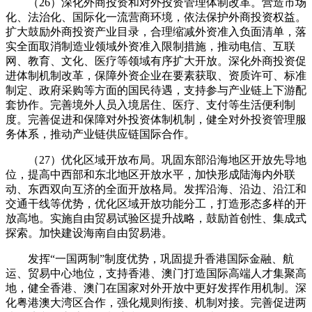
（26）深化外商投资和对外投资管理体制改革。营造市场
化、法治化、国际化一流营商环境，依法保护外商投资权益。
扩大鼓励外商投资产业目录，合理缩减外资准入负面清单，落
实全面取消制造业领域外资准入限制措施，推动电信、互联
网、教育、文化、医疗等领域有序扩大开放。深化外商投资促
进体制机制改革，保障外资企业在要素获取、资质许可、标准
制定、政府采购等方面的国民待遇，支持参与产业链上下游配
套协作。完善境外人员入境居住、医疗、支付等生活便利制
度。完善促进和保障对外投资体制机制，健全对外投资管理服
务体系，推动产业链供应链国际合作。
（27）优化区域开放布局。巩固东部沿海地区开放先导地
位，提高中西部和东北地区开放水平，加快形成陆海内外联
动、东西双向互济的全面开放格局。发挥沿海、沿边、沿江和
交通干线等优势，优化区域开放功能分工，打造形态多样的开
放高地。实施自由贸易试验区提升战略，鼓励首创性、集成式
探索。加快建设海南自由贸易港。
发挥“一国两制”制度优势，巩固提升香港国际金融、航
运、贸易中心地位，支持香港、澳门打造国际高端人才集聚高
地，健全香港、澳门在国家对外开放中更好发挥作用机制。深
化粤港澳大湾区合作，强化规则衔接、机制对接。完善促进两