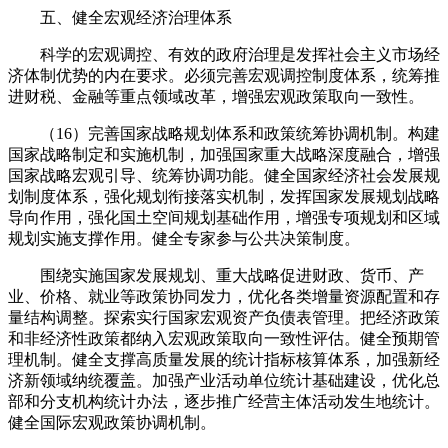
五、健全宏观经济治理体系
科学的宏观调控、有效的政府治理是发挥社会主义市场经
济体制优势的内在要求。必须完善宏观调控制度体系，统筹推
进财税、金融等重点领域改革，增强宏观政策取向一致性。
（16）完善国家战略规划体系和政策统筹协调机制。构建
国家战略制定和实施机制，加强国家重大战略深度融合，增强
国家战略宏观引导、统筹协调功能。健全国家经济社会发展规
划制度体系，强化规划衔接落实机制，发挥国家发展规划战略
导向作用，强化国土空间规划基础作用，增强专项规划和区域
规划实施支撑作用。健全专家参与公共决策制度。
围绕实施国家发展规划、重大战略促进财政、货币、产
业、价格、就业等政策协同发力，优化各类增量资源配置和存
量结构调整。探索实行国家宏观资产负债表管理。把经济政策
和非经济性政策都纳入宏观政策取向一致性评估。健全预期管
理机制。健全支撑高质量发展的统计指标核算体系，加强新经
济新领域纳统覆盖。加强产业活动单位统计基础建设，优化总
部和分支机构统计办法，逐步推广经营主体活动发生地统计。
健全国际宏观政策协调机制。