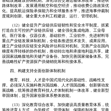
基础设施建设协调机制。深化综合交通运输体系改革，推进铁
路体制改革，发展通用航空和低空经济，推动收费公路政策优
化。提高航运保险承保能力和全球服务水平，推进海事仲裁制
度规则创新。健全重大水利工程建设、运行、管理机制。
（12）健全提升产业链供应链韧性和安全水平制度。抓紧
打造自主可控的产业链供应链，健全强化集成电路、工业母
机、医疗装备、仪器仪表、基础软件、工业软件、先进材料等
重点产业链发展体制机制，全链条推进技术攻关、成果应用。
建立产业链供应链安全风险评估和应对机制。完善产业在国内
梯度有序转移的协作机制，推动转出地和承接地利益共享。建
设国家战略腹地和关键产业备份。加快完善国家储备体系。完
善战略性矿产资源探产供储销统筹和衔接体系。
四、构建支持全面创新体制机制
教育、科技、人才是中国式现代化的基础性、战略性支
撑。必须深入实施科教兴国战略、人才强国战略、创新驱动发
展战略，统筹推进教育科技人才体制机制一体改革，健全新型
举国体制，提升国家创新体系整体效能。
（13）深化教育综合改革。加快建设高质量教育体系，统
筹推进育人方式、办学模式、管理体制、保障机制改革。完善