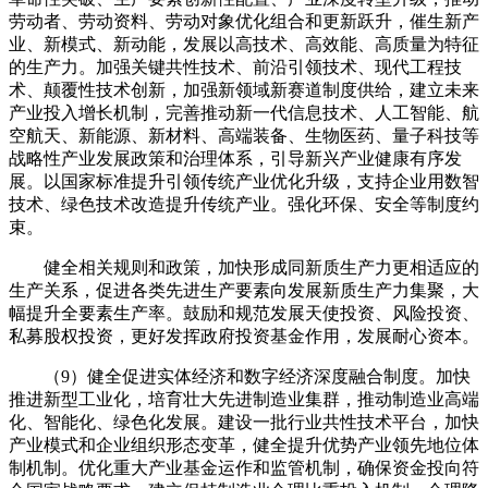
劳动者、劳动资料、劳动对象优化组合和更新跃升，催生新产
业、新模式、新动能，发展以高技术、高效能、高质量为特征
的生产力。加强关键共性技术、前沿引领技术、现代工程技
术、颠覆性技术创新，加强新领域新赛道制度供给，建立未来
产业投入增长机制，完善推动新一代信息技术、人工智能、航
空航天、新能源、新材料、高端装备、生物医药、量子科技等
战略性产业发展政策和治理体系，引导新兴产业健康有序发
展。以国家标准提升引领传统产业优化升级，支持企业用数智
技术、绿色技术改造提升传统产业。强化环保、安全等制度约
束。
健全相关规则和政策，加快形成同新质生产力更相适应的
生产关系，促进各类先进生产要素向发展新质生产力集聚，大
幅提升全要素生产率。鼓励和规范发展天使投资、风险投资、
私募股权投资，更好发挥政府投资基金作用，发展耐心资本。
（9）健全促进实体经济和数字经济深度融合制度。加快
推进新型工业化，培育壮大先进制造业集群，推动制造业高端
化、智能化、绿色化发展。建设一批行业共性技术平台，加快
产业模式和企业组织形态变革，健全提升优势产业领先地位体
制机制。优化重大产业基金运作和监管机制，确保资金投向符