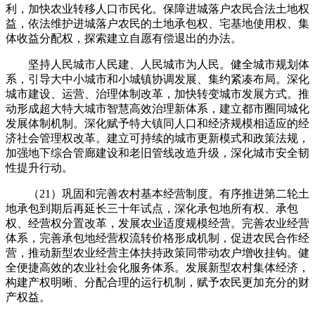
利，加快农业转移人口市民化。保障进城落户农民合法土地权
益，依法维护进城落户农民的土地承包权、宅基地使用权、集
体收益分配权，探索建立自愿有偿退出的办法。
坚持人民城市人民建、人民城市为人民。健全城市规划体
系，引导大中小城市和小城镇协调发展、集约紧凑布局。深化
城市建设、运营、治理体制改革，加快转变城市发展方式。推
动形成超大特大城市智慧高效治理新体系，建立都市圈同城化
发展体制机制。深化赋予特大镇同人口和经济规模相适应的经
济社会管理权改革。建立可持续的城市更新模式和政策法规，
加强地下综合管廊建设和老旧管线改造升级，深化城市安全韧
性提升行动。
（21）巩固和完善农村基本经营制度。有序推进第二轮土
地承包到期后再延长三十年试点，深化承包地所有权、承包
权、经营权分置改革，发展农业适度规模经营。完善农业经营
体系，完善承包地经营权流转价格形成机制，促进农民合作经
营，推动新型农业经营主体扶持政策同带动农户增收挂钩。健
全便捷高效的农业社会化服务体系。发展新型农村集体经济，
构建产权明晰、分配合理的运行机制，赋予农民更加充分的财
产权益。