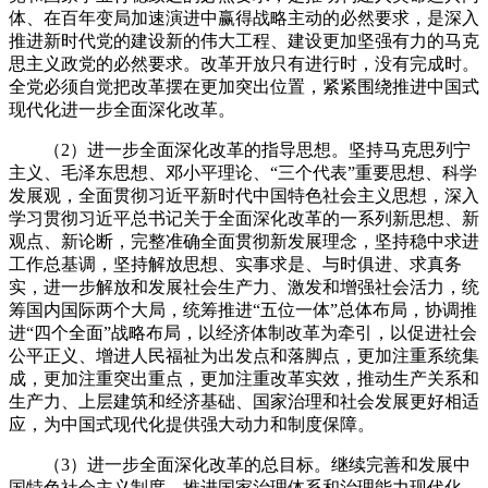
体、在百年变局加速演进中赢得战略主动的必然要求，是深入
推进新时代党的建设新的伟大工程、建设更加坚强有力的马克
思主义政党的必然要求。改革开放只有进行时，没有完成时。
全党必须自觉把改革摆在更加突出位置，紧紧围绕推进中国式
现代化进一步全面深化改革。
（2）进一步全面深化改革的指导思想。坚持马克思列宁
主义、毛泽东思想、邓小平理论、“三个代表”重要思想、科学
发展观，全面贯彻习近平新时代中国特色社会主义思想，深入
学习贯彻习近平总书记关于全面深化改革的一系列新思想、新
观点、新论断，完整准确全面贯彻新发展理念，坚持稳中求进
工作总基调，坚持解放思想、实事求是、与时俱进、求真务
实，进一步解放和发展社会生产力、激发和增强社会活力，统
筹国内国际两个大局，统筹推进“五位一体”总体布局，协调推
进“四个全面”战略布局，以经济体制改革为牵引，以促进社会
公平正义、增进人民福祉为出发点和落脚点，更加注重系统集
成，更加注重突出重点，更加注重改革实效，推动生产关系和
生产力、上层建筑和经济基础、国家治理和社会发展更好相适
应，为中国式现代化提供强大动力和制度保障。
（3）进一步全面深化改革的总目标。继续完善和发展中
国特色社会主义制度，推进国家治理体系和治理能力现代化。