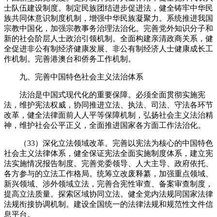
士队伍建设制度。制定民族团结进步促进法，健全铸牢中华民
族共同体意识制度机制，增强中华民族凝聚力。系统推进我国
宗教中国化，加强宗教事务治理法治化。完善党外知识分子和
新的社会阶层人士政治引领机制。全面构建亲清政商关系，健
全促进非公有制经济健康发展、非公有制经济人士健康成长工
作机制。完善港澳台和侨务工作机制。
九、完善中国特色社会主义法治体系
法治是中国式现代化的重要保障。必须全面贯彻实施宪
法，维护宪法权威，协同推进立法、执法、司法、守法各环节
改革，健全法律面前人人平等保障机制，弘扬社会主义法治精
神，维护社会公平正义，全面推进国家各方面工作法治化。
（33）深化立法领域改革。完善以宪法为核心的中国特色
社会主义法律体系，健全保证宪法全面实施制度体系，建立宪
法实施情况报告制度。完善党委领导、人大主导、政府依托、
各方参与的立法工作格局。统筹立改废释纂，加强重点领域、
新兴领域、涉外领域立法，完善合宪性审查、备案审查制度，
提高立法质量。探索区域协同立法。健全党内法规同国家法律
法规衔接协调机制。建设全国统一的法律法规和规范性文件信
息平台。