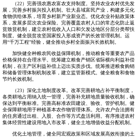
（22）完善强农惠农富农支持制度。坚持农业农村优先发
展，完善乡村振兴投入机制。壮大县域富民产业，构建多元化
食物供给体系，培育乡村新产业新业态。优化农业补贴政策体
系，发展多层次农业保险。完善覆盖农村人口的常态化防止返
贫致贫机制，建立农村低收入人口和欠发达地区分层分类帮扶
制度。健全脱贫攻坚国家投入形成资产的长效管理机制。运
用“千万工程”经验，健全推动乡村全面振兴长效机制。
加快健全种粮农民收益保障机制，推动粮食等重要农产品
价格保持在合理水平。统筹建立粮食产销区省际横向利益补偿
机制，在主产区利益补偿上迈出实质步伐。统筹推进粮食购销
和储备管理体制机制改革，建立监管新模式。健全粮食和食物
节约长效机制。
（23）深化土地制度改革。改革完善耕地占补平衡制度，
各类耕地占用纳入统一管理，完善补充耕地质量验收机制，确
保达到平衡标准。完善高标准农田建设、验收、管护机制。健
全保障耕地用于种植基本农作物管理体系。允许农户合法拥有
的住房通过出租、入股、合作等方式盘活利用。有序推进农村
集体经营性建设用地入市改革，健全土地增值收益分配机制。
优化土地管理，健全同宏观政策和区域发展高效衔接的土