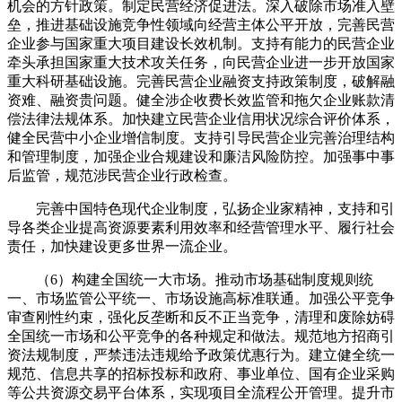
机会的方针政策。制定民营经济促进法。深入破除市场准入壁
垒，推进基础设施竞争性领域向经营主体公平开放，完善民营
企业参与国家重大项目建设长效机制。支持有能力的民营企业
牵头承担国家重大技术攻关任务，向民营企业进一步开放国家
重大科研基础设施。完善民营企业融资支持政策制度，破解融
资难、融资贵问题。健全涉企收费长效监管和拖欠企业账款清
偿法律法规体系。加快建立民营企业信用状况综合评价体系，
健全民营中小企业增信制度。支持引导民营企业完善治理结构
和管理制度，加强企业合规建设和廉洁风险防控。加强事中事
后监管，规范涉民营企业行政检查。
完善中国特色现代企业制度，弘扬企业家精神，支持和引
导各类企业提高资源要素利用效率和经营管理水平、履行社会
责任，加快建设更多世界一流企业。
（6）构建全国统一大市场。推动市场基础制度规则统
一、市场监管公平统一、市场设施高标准联通。加强公平竞争
审查刚性约束，强化反垄断和反不正当竞争，清理和废除妨碍
全国统一市场和公平竞争的各种规定和做法。规范地方招商引
资法规制度，严禁违法违规给予政策优惠行为。建立健全统一
规范、信息共享的招标投标和政府、事业单位、国有企业采购
等公共资源交易平台体系，实现项目全流程公开管理。提升市