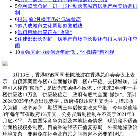
5
金融监管总局：进一步推动落实城市房地产融资协调机
制
6
报告|前2月楼市仍处低温状态
7
超八成城市去化周期超警戒线
8
涉租用地供应正在“收缩”
9
住建部部长倪虹：房地产市场中长期还有很大潜力和空
间
10
百强房企业绩创近年新低，“小阳春”料难现
3月13日，香港财政司司长陈茂波在香港总商会会议上表
示，自预算案宣布楼市全面撤辣后，楼市平稳、交投增加。当
年引入楼市“辣招”，是因为市场供不应求，但未来3至4年一手
楼供应达11万套，供应较稳定，政府有底气全面“撤辣”。预计
2024/2025年仍会出现赤字，政府将以压缩开支为主，增加收
入为辅，收窄赤字，期望两三年后恢复收支平衡。今年起连续
3年每年节省政府1%开支，公务员编制控制在不高于2021年3
月底水平。考虑国际竞争力以及本地社会情况，现阶段不适合
全面检视税务制度。目前香港经济正值复苏期，外围地缘政治
环境复杂，要避免在社会及市民之间掀起不必要的担忧。