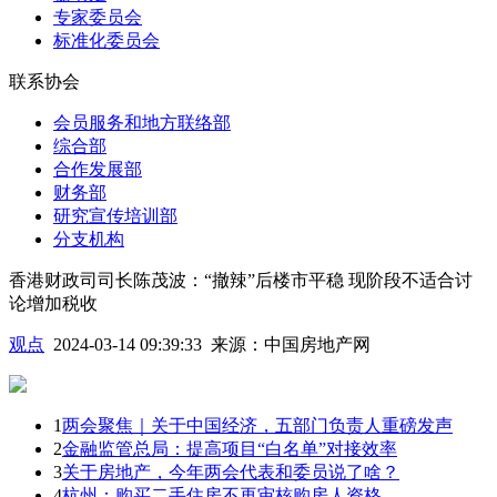
专家委员会
标准化委员会
联系协会
会员服务和地方联络部
综合部
合作发展部
财务部
研究宣传培训部
分支机构
香港财政司司长陈茂波：“撤辣”后楼市平稳 现阶段不适合讨
论增加税收
观点
2024-03-14 09:39:33
来源：
中国房地产网
1
两会聚焦｜关于中国经济，五部门负责人重磅发声
2
金融监管总局：提高项目“白名单”对接效率
3
关于房地产，今年两会代表和委员说了啥？
4
杭州：购买二手住房不再审核购房人资格