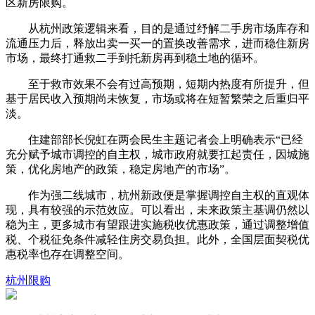
区新房限购。
从杭州政策逻辑来看，目的是通过纾解二手房市场库存和
流通压力后，释放出卖一买一的置换改善需求，进而稳住新房
市场，最终打通救二手到托新房再到稳土地的循环。
至于救市效果不会有过高预期，短期内热度有所提升，但
基于居民收入预期尚未恢复，市场或将在短暂繁荣之后重归平
淡。
住建部部长倪虹在两会民生主题记者会上明确表示“已经
充分赋予城市调控的自主权，城市政府就要扛起责任，因城施
策，优化房地产的政策，稳定房地产的市场”。
作为强二线城市，杭州新政便是掌握调控自主权的直观体
现，具有较强的示范效应。可以看出，未来政策主基调仍然以
稳为主，更多城市有望跟进实施税收优惠政策，通过调整增值
税、个税征免条件减轻住房交易负担。此外，全国层面契税优
惠税率也存在调整空间。
杭州
限购