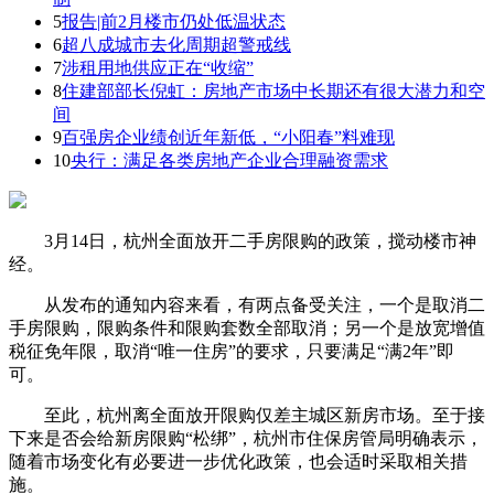
5
报告|前2月楼市仍处低温状态
6
超八成城市去化周期超警戒线
7
涉租用地供应正在“收缩”
8
住建部部长倪虹：房地产市场中长期还有很大潜力和空
间
9
百强房企业绩创近年新低，“小阳春”料难现
10
央行：满足各类房地产企业合理融资需求
3月14日，杭州全面放开二手房限购的政策，搅动楼市神
经。
从发布的通知内容来看，有两点备受关注，一个是取消二
手房限购，限购条件和限购套数全部取消；另一个是放宽增值
税征免年限，取消“唯一住房”的要求，只要满足“满2年”即
可。
至此，杭州离全面放开限购仅差主城区新房市场。至于接
下来是否会给新房限购“松绑”，杭州市住保房管局明确表示，
随着市场变化有必要进一步优化政策，也会适时采取相关措
施。