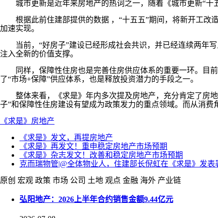
城市更新是近年来房地产的热词之一，随着《城市更新“十五
根据此前住建部提供的数据 ，“十五五”期间，将新开工改造城
加速实现。
当前，“好房子”建设已经形成社会共识，并已经连续两年写入政
注入全新的价值支撑。
同样，保障性住房也是完善住房供应体系的重要一环。目前全
了“市场+保障”供应体系，也是释放投资潜力的手段之一。
整体来看，《求是》年内多次提及房地产，充分肯定了房地产
子”和保障性住房建设有望成为政策发力的重点领域。而从消费
《求是》
房地产
《求是》发文，再提房地产
《求是》再发文！重申稳定房地产市场预期
《求是》杂志发文！改善和稳定房地产市场预期
克而瑞物管|@全体物业人，住建部长倪虹在《求是》发表
原创
宏观
政策
市场
公司
土地
观点
金融
海外
产业链
弘阳地产：2026上半年合约销售金额9.44亿元