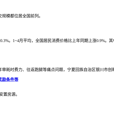
交规模都位居全国前列。
0.3%。1­­~4月平均，全国居民消费价格比上年同期上涨0.9%。
年审耗时费力、往返跑腿等痛点问题，宁夏回族自治区银川市创新
奖励条件等
米安置房源。