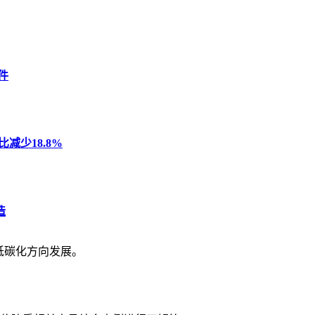
件
减少18.8%
造
低碳化方向发展。