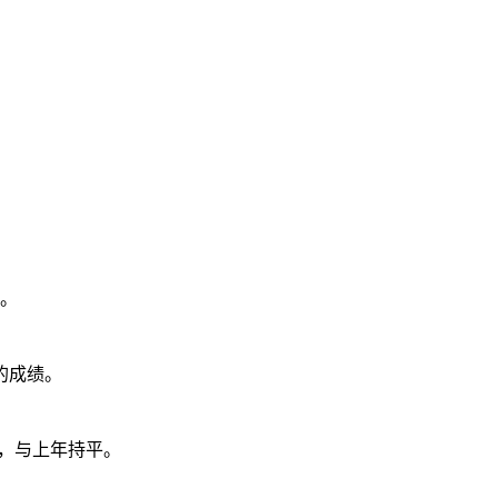
。
的成绩。
百亿，与上年持平。