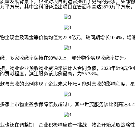
量发展背景下，企业对项目的运营提出了更高的要求，头部物
千万平方米，其中金科服务退出项目在管面积高达3570万平方米
现金及现金等价物均值为22.8亿元，较同期增长10.4%，增速
，多家收缴率保持在90%以上，部分物企实现收缴率提升。
业企业预收物业费通常被计入合同负债，2023年近9成企业合
贡献程度，滨江服务该比例最高，为55.38%。
营收的比例体现了企业未来坏账可能对营收的影响程度，星盛商
上市物企盈余保障倍数超过1，其中世茂服务该比例高达3.2
业也还在调整期，企业积极响应这一挑战，物企开始采取战略性