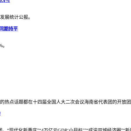
.4%
会发展统计公报。
年同期持平
%。
心的热点话题都在十四届全国人大二次会议海南省代表团的开放
力
现代化新重庆”“4万亿元GDP‘小目标’”“成渝双城经济圈”“