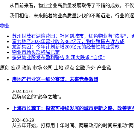
从目前来看，物业企业高质量发展取得了不错的成效，不仅
我们相信，未来随着物业高质量步伐的不断迈进，行业将逐
物业
苏州世茂石湖湾花园：社区到城市，红色物业有“浓度”，更
富力地产2023年营业收入362亿元，物业销售占近八成
龙湖集团：今年计划新增200亿元的经营性物业贷款
物业市场头部格局已定
多只物业股发布盈利警告 利润大跌求 “自保”
原创
宏观
政策
市场
公司
土地
观点
金融
海外
产业链
房地产行业这一细分赛道，未来竞争激烈
2024-04-01
品牌房企的“必争之地”。
上海市长龚正：探索可持续发展的城市更新之路，改善更
2024-03-29
从去年开始，打算用十年时间、两届政府的时间来推动“两