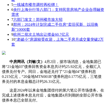
5
一线城市楼市调控再松绑！
6
央行上海分行等八部门：支持民营房地产企业合理融资
需求
7
六部门发文！郑州楼市放大招
8
郑州：2024年计划完成二手住房“卖旧买新、以旧换
新”10000套
9
杭州二批次土地出让揽金60.7亿元
10
“老破小”房源较受欢迎，上海二手房月成交量突破2万
套
中房网讯（刘敏/文）
4月2日，据市场消息，金地集团已
将“21金地03”债券回售资金本息共计约25.92亿元，全额汇入
债券兑付专户。同日，金地还兑付了“21金地04”债券利息
0.215亿元，“20金地MTN001B”债券利息0.1775亿元，三笔债
券兑付的本息金额总计约26.31亿元。
这是2024年以来金地集团偿付的第六笔公开市场债务。在
完成上述债券本息兑付后，金地集团4月到期的全部公开市场
债券本息已全部兑付。