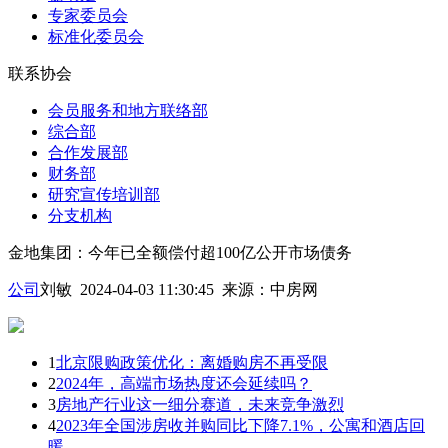
专家委员会
标准化委员会
联系协会
会员服务和地方联络部
综合部
合作发展部
财务部
研究宣传培训部
分支机构
金地集团：今年已全额偿付超100亿公开市场债务
公司
刘敏 2024-04-03 11:30:45
来源：
中房网
1
北京限购政策优化：离婚购房不再受限
2
2024年，高端市场热度还会延续吗？
3
房地产行业这一细分赛道，未来竞争激烈
4
2023年全国涉房收并购同比下降7.1%，公寓和酒店回
暖