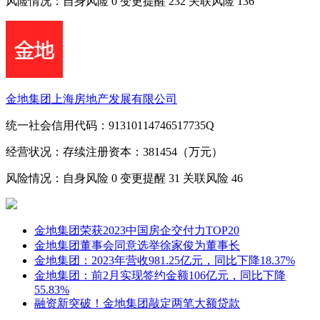
风险情况：自身风险
0
变更提醒
232
关联风险
136
金地集团上海房地产发展有限公司
统一社会信用代码：91310114746517735Q
经营状况：存续
注册资本：381454（万元）
风险情况：自身风险
0
变更提醒
31
关联风险
46
金地集团荣获2023中国房企交付力TOP20
金地集团董事会同意选举徐家俊为董事长
金地集团：2023年营收981.25亿元，同比下降18.37%
金地集团：前2月实现签约金额106亿元，同比下降
55.83%
融资新突破！金地集团敲定两笔大额贷款