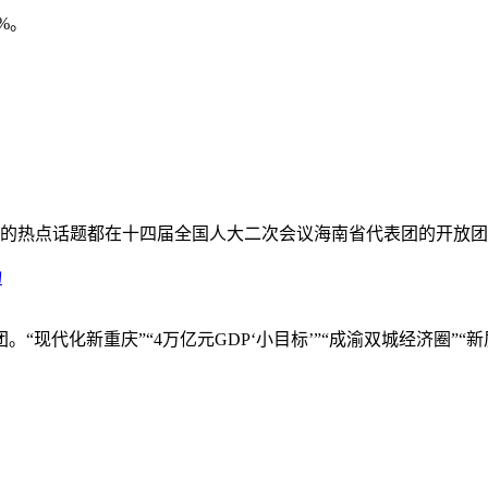
%。
心的热点话题都在十四届全国人大二次会议海南省代表团的开放
力
现代化新重庆”“4万亿元GDP‘小目标’”“成渝双城经济圈”“