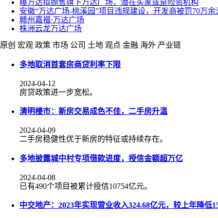
曝万达拟抛售旗下万达广场，潜在买家或是险资机构
安徽“万达广场-桃溪园”项目违规建设，开发商被罚70万余
赣州嘉福·万达广场
株洲云龙万达广场
原创
宏观
政策
市场
公司
土地
观点
金融
海外
产业链
多地取消首套房商贷利率下限
2024-04-12
房贷政策进一步宽松。
清明楼市：新房交易成色不佳，二手房升温
2024-04-09
二手房稳健性优于新房的特征或持续存在。
多地披露城中村专项借款进度，授信金额超万亿
2024-04-08
已有490个项目被累计授信10754亿元。
中交地产：2023年实现营业收入324.68亿元，较上年降低15