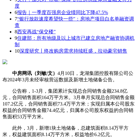
度
6
报告｜一季度百强房企业绩同比下降47.5%
7
“银行放款速度希望快一些”：房地产项目白名单融资调
查
8
西安再战“保交楼”
9
住建部：所有地级及以上城市已建立房地产融资协调机
制
10
深度研究丨终改购房需求持续旺盛，拉动豪宅销售
中房网讯（刘敏/文）
4月10日，龙湖集团控股有限公司公
布2024年3月未经审核营运数据及新增土地储备公告。
公告称，1-3月，集团累计实现总合同销售金额234.8亿
元，合同销售面积164万平方米。3月单月实现总合同销售金额
107.2亿元，合同销售面积73.4万平方米；实现归属本公司股东
权益的合同销售金额74.4亿元，归属本公司股东权益的合同销
售面积53万平方米。
此外，3月，新增1块土地储备，总建筑面积8.14万平方
米，权益建筑面积8.14万平方米，权益地价6.2亿元。