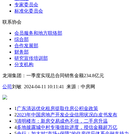
专家委员会
标准化委员会
联系协会
会员服务和地方联络部
综合部
合作发展部
财务部
研究宣传培训部
分支机构
龙湖集团：一季度实现总合同销售金额234.8亿元
公司
刘敏 2024-04-11 10:11:41
来源：
中房网
1
广东清远优化租房提取住房公积金政策
2
2023年中国房地产开发企业信用状况白皮书发布
3
清明楼市：新房交易成色不佳，二手房升温
4
多地披露城中村专项借款进度，授信金额超万亿
5
央行：加大对“市场+保障”的住房供应体系金融支持力