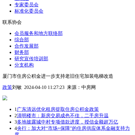
专家委员会
标准化委员会
联系协会
会员服务和地方联络部
综合部
合作发展部
财务部
研究宣传培训部
分支机构
厦门市住房公积金进一步支持老旧住宅加装电梯改造
政策
刘敏 2024-04-10 11:27:23
来源：
中房网
1
广东清远优化租房提取住房公积金政策
2
清明楼市：新房交易成色不佳，二手房升温
3
多地披露城中村专项借款进度，授信金额超万亿
4
央行：加大对“市场+保障”的住房供应体系金融支持力
度