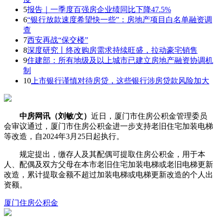
5
报告｜一季度百强房企业绩同比下降47.5%
6
“银行放款速度希望快一些”：房地产项目白名单融资调
查
7
西安再战“保交楼”
8
深度研究丨终改购房需求持续旺盛，拉动豪宅销售
9
住建部：所有地级及以上城市已建立房地产融资协调机
制
10
上市银行谨慎对待房贷，这些银行涉房贷款风险加大
中房网讯（刘敏/文）
近日，厦门市住房公积金管理委员
会审议通过，厦门市住房公积金进一步支持老旧住宅加装电梯
等改造，自2024年3月25日起执行。
规定提出，缴存人及其配偶可提取住房公积金，用于本
人、配偶及双方父母在本市老旧住宅加装电梯或老旧电梯更新
改造，累计提取金额不超过加装电梯或电梯更新改造的个人出
资额。
厦门
住房公积金