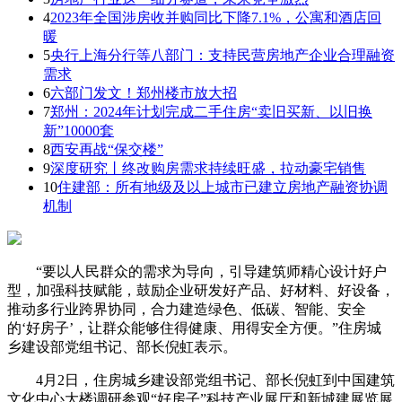
4
2023年全国涉房收并购同比下降7.1%，公寓和酒店回
暖
5
央行上海分行等八部门：支持民营房地产企业合理融资
需求
6
六部门发文！郑州楼市放大招
7
郑州：2024年计划完成二手住房“卖旧买新、以旧换
新”10000套
8
西安再战“保交楼”
9
深度研究丨终改购房需求持续旺盛，拉动豪宅销售
10
住建部：所有地级及以上城市已建立房地产融资协调
机制
“要以人民群众的需求为导向，引导建筑师精心设计好户
型，加强科技赋能，鼓励企业研发好产品、好材料、好设备，
推动多行业跨界协同，合力建造绿色、低碳、智能、安全
的‘好房子’，让群众能够住得健康、用得安全方便。”住房城
乡建设部党组书记、部长倪虹表示。
4月2日，住房城乡建设部党组书记、部长倪虹到中国建筑
文化中心大楼调研参观“好房子”科技产业展厅和新城建展览展