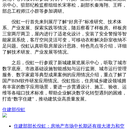
示中心。驻部纪检监察组组长宋寒松，副部长秦海翔、王晖，
部总工程师江小群等参加调研。
倪虹一行首先来到展厅了解“好房子”标准研究、技术体
系、产业发展、探索实践等情况，随后察看了样板房。样板房
三室两厅两卫，屋内进行了适老化设计，安装了安全警报等智
能家居系统，客厅空间灵活可变，可移动衣柜解决卧室收纳不
足问题。倪虹认真听取房屋设计思路、特色亮点等介绍，详细
了解技术研发、产业发展等情况。
之后，倪虹一行参观了新城建展览展示中心，听取了城市
数字底座、市政基础设施智能感知与运行监测、城市运行管理
服务、数字家庭等典型成果案例的应用情况介绍，重点了解了
国产BIM软件研发应用情况。倪虹指出，住房城乡建设领域拥
有丰富的数字应用场景，要进一步贯通设计、施工、验收、运
维等各端口技术标准，帮助企业解决数字化转型遇到的困难，
打造“数字住建”，推动建筑业高质量发展。
住建部
倪虹
住建部部长倪虹：房地产市场中长期还有很大潜力和空