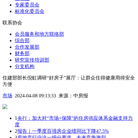
专家委员会
标准化委员会
联系协会
会员服务和地方联络部
综合部
合作发展部
财务部
研究宣传培训部
分支机构
住建部部长倪虹调研“好房子”展厅：让群众住得健康用得安全
方便
市场
2024-04-08 09:13:33
来源：
中房报
1
央行：加大对“市场+保障”的住房供应体系金融支持力
度
2
报告｜一季度百强房企业绩同比下降47.5%
3
房地产行业这一细分赛道，未来竞争激烈