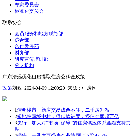
专家委员会
标准化委员会
联系协会
会员服务和地方联络部
综合部
合作发展部
财务部
研究宣传培训部
分支机构
广东清远优化租房提取住房公积金政策
政策
刘敏 2024-04-09 12:00:20
来源：
中房网
1
清明楼市：新房交易成色不佳，二手房升温
2
多地披露城中村专项借款进度，授信金额超万亿
3
央行：加大对“市场+保障”的住房供应体系金融支持力
度
4
报告｜一季度百强房企业绩同比下降47.5%