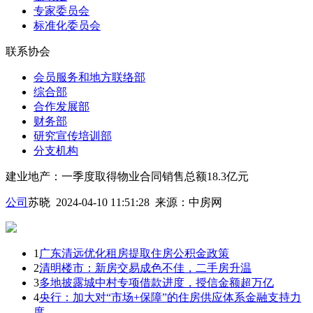
专家委员会
标准化委员会
联系协会
会员服务和地方联络部
综合部
合作发展部
财务部
研究宣传培训部
分支机构
建业地产：一季度取得物业合同销售总额18.3亿元
公司
苏晓 2024-04-10 11:51:28
来源：
中房网
1
广东清远优化租房提取住房公积金政策
2
清明楼市：新房交易成色不佳，二手房升温
3
多地披露城中村专项借款进度，授信金额超万亿
4
央行：加大对“市场+保障”的住房供应体系金融支持力
度