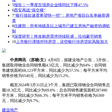
5
报告｜一季度百强房企业绩同比下降47.5%
6
西安再战“保交楼”
7
“银行放款速度希望快一些”：房地产项目白名单融资调
查
8
住建部：所有地级及以上城市已建立房地产融资协调机
制
9
深度研究丨终改购房需求持续旺盛，拉动豪宅销售
10
上市银行谨慎对待房贷，这些银行涉房贷款风险加大
中房网讯 （苏晓/文）
4月8日，据建业地产公告，3月份，
集团取得物业合同销售额4.5亿元，同比减少为64%；合同销
售建筑面积68,123平方米，同比减少为57.5%；每平方米平均
销售价格为6540元，同比减少为15.2%。
截至2024年3月31日止3个月，集团已取得物业合同销售总
额18.3亿元，同比减少为69.6%；总合同销售建筑面积287490
平方米，同比减少为66.3%；每平方米平均销售价格为6369
元，同比减少为9.7%。
建业地产