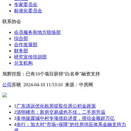
专家委员会
标准化委员会
联系协会
会员服务和地方联络部
综合部
合作发展部
财务部
研究宣传培训部
分支机构
旭辉控股：已有10个项目获得“白名单”融资支持
公司
苏晓 2024-04-10 11:53:10
来源：
中房网
1
广东清远优化租房提取住房公积金政策
2
清明楼市：新房交易成色不佳，二手房升温
3
多地披露城中村专项借款进度，授信金额超万亿
4
央行：加大对“市场+保障”的住房供应体系金融支持力
度