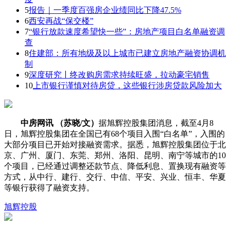
5
报告｜一季度百强房企业绩同比下降47.5%
6
西安再战“保交楼”
7
“银行放款速度希望快一些”：房地产项目白名单融资调
查
8
住建部：所有地级及以上城市已建立房地产融资协调机
制
9
深度研究丨终改购房需求持续旺盛，拉动豪宅销售
10
上市银行谨慎对待房贷，这些银行涉房贷款风险加大
中房网讯 （苏晓/文）
据旭辉控股集团消息，截至4月8
日，
旭辉控股集团
在全国已有68个项目入围“白名单”，入围的
大部分项目已开始对接融资需求。据悉，旭辉控股集团位于北
京、广州、厦门、东莞、郑州、洛阳、昆明、南宁等城市的10
个项目，已经通过调整还款节点、降低利息、置换现有融资等
方式，从中行、建行、交行、中信、平安、兴业、恒丰、华夏
等银行获得了融资支持。
旭辉控股