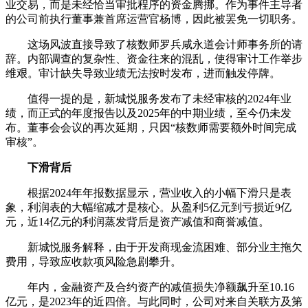
业交易，而是未经恰当审批程序的资金腾挪。作为事件主导者
的公司前执行董事兼首席运营官杨博，因此被罢免一切职务。
这场风波直接导致了核数师罗兵咸永道会计师事务所的请
辞。内部调查的复杂性、资金往来的混乱，使得审计工作举步
维艰。审计缺失导致业绩无法按时发布，进而触发停牌。
值得一提的是，新城悦服务发布了未经审核的2024年业
绩，而正式的年度报告以及2025年的中期业绩，至今仍未发
布。董事会会议的再次延期，只因“核数师需要额外时间完成
审核”。
下滑背后
根据2024年年报数据显示，营业收入的小幅下滑只是表
象，利润表的大幅缩减才是核心。从盈利5亿元到亏损近9亿
元，近14亿元的利润蒸发背后是资产减值和商誉减值。
新城悦服务解释，由于开发商现金流困难、部分业主拖欠
费用，导致应收款项风险急剧攀升。
年内，金融资产及合约资产的减值损失净额飙升至10.16
亿元，是2023年的近四倍。与此同时，公司对来自关联方及第