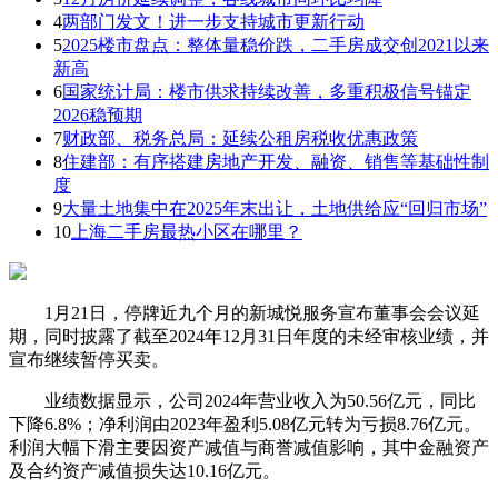
4
两部门发文！进一步支持城市更新行动
5
2025楼市盘点：整体量稳价跌，二手房成交创2021以来
新高
6
国家统计局：楼市供求持续改善，多重积极信号锚定
2026稳预期
7
财政部、税务总局：延续公租房税收优惠政策
8
住建部：有序搭建房地产开发、融资、销售等基础性制
度
9
大量土地集中在2025年末出让，土地供给应“回归市场”
10
上海二手房最热小区在哪里？
1月21日，停牌近九个月的新城悦服务宣布董事会会议延
期，同时披露了截至2024年12月31日年度的未经审核业绩，并
宣布继续暂停买卖。
业绩数据显示，公司2024年营业收入为50.56亿元，同比
下降6.8%；净利润由2023年盈利5.08亿元转为亏损8.76亿元。
利润大幅下滑主要因资产减值与商誉减值影响，其中金融资产
及合约资产减值损失达10.16亿元。