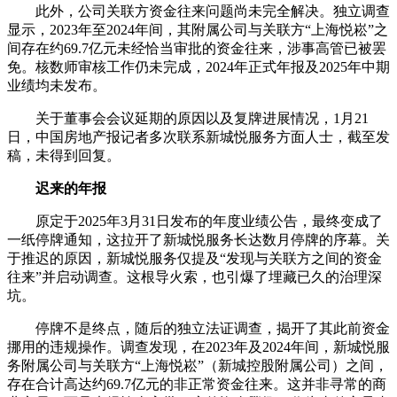
此外，公司关联方资金往来问题尚未完全解决。独立调查
显示，2023年至2024年间，其附属公司与关联方“上海悦崧”之
间存在约69.7亿元未经恰当审批的资金往来，涉事高管已被罢
免。核数师审核工作仍未完成，2024年正式年报及2025年中期
业绩均未发布。
关于董事会会议延期的原因以及复牌进展情况，1月21
日，中国房地产报记者多次联系新城悦服务方面人士，截至发
稿，未得到回复。
迟来的年报
原定于2025年3月31日发布的年度业绩公告，最终变成了
一纸停牌通知，这拉开了新城悦服务长达数月停牌的序幕。关
于推迟的原因，新城悦服务仅提及“发现与关联方之间的资金
往来”并启动调查。这根导火索，也引爆了埋藏已久的治理深
坑。
停牌不是终点，随后的独立法证调查，揭开了其此前资金
挪用的违规操作。调查发现，在2023年及2024年间，新城悦服
务附属公司与关联方“上海悦崧”（新城控股附属公司）之间，
存在合计高达约69.7亿元的非正常资金往来。这并非寻常的商