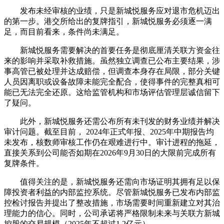
发布未经审核的业绩，只是新城悦服务应对退市危机迈出
的第一步。港交所给出的复牌指引，新城悦服务必须逐一满
足，而目前看来，条件尚未满足。
新城悦服务需要解决的首要任务是彻底厘清关联方资金往
来的影响并采取补救措施。虽然独立调查已公布主要结果，涉
事高管已被处理并达成赔偿，但调查本身存在局限，部分关键
人员因离职或设备故障未能完全配合，使得事件的完整真相可
能已无法完全还原。这给监管机构和市场评估管理层诚信留下
了疑问。
此外，新城悦服务还需公布所有未刊发的财务业绩并解决
审计问题。截至目前， 2024年正式年报、2025年中期报告均
未发布，核数师审核工作仍在艰难进行中。审计进程的拖延，
直接关系到公司能否如期在2026年9月30日的大限前完成所有
复牌条件。
值得关注的是，新城悦服务还需向市场证明其拥有足以保
障投资者利益的内部监控系统。尽管新城悦服务已发布内部监
控检讨报告并提出了整改措施，市场需要时间重新建立对其治
理能力的信心。同时，公司承诺将严格限制未来与关联方新城
控股的交易规模（2025年不超过1.2亿元）。