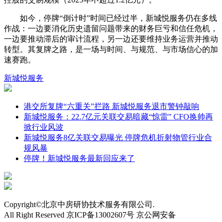
如今，停牌“倒计时”时间已经过半，新城悦服务仍在多线
作战：一边要消化历史遗留问题带来的财务巨亏和信任危机，
一边要推动滞后的审计流程，另一边还要维持业务运营并推动
转型。其复牌之路，是一场与时间、与规范、与市场信心的加
速赛跑。
新城悦服务
港交所复牌“六重关”拦路 新城悦服务退市警钟敲响
新城悦服务：22.7亿元关联交易暗藏“惊雷” CFO换帅再
掀行业风波
新城悦服务8亿关联交易曝光 停牌危机折射物管行业合
规风暴
停牌！新城悦服务最新回应来了
Copyright©北京中房研协技术服务有限公司.
All Right Reserved 京ICP备13002607号 京公网安备