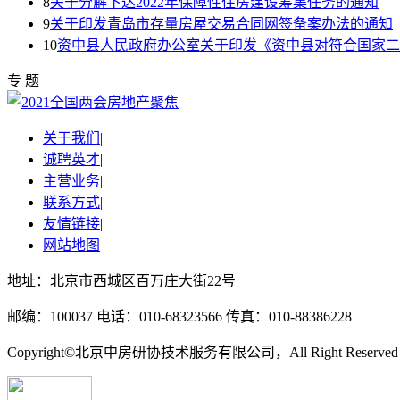
8
关于分解下达2022年保障性住房建设筹集任务的通知
9
关于印发青岛市存量房屋交易合同网签备案办法的通知
10
资中县人民政府办公室关于印发《资中县对符合国家二
专 题
关于我们
|
诚聘英才
|
主营业务
|
联系方式
|
友情链接
|
网站地图
地址：北京市西城区百万庄大街22号
邮编：100037 电话：010-68323566 传真：010-88386228
Copyright©北京中房研协技术服务有限公司，All Right Reserve