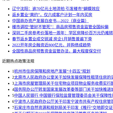
辽宁沈阳：逾70亿元土地流拍 引发楼市“蝴蝶效应
返乡置业“爽约”，仅六成客户计划一年内买房
中国商办资产发展白皮书—2022（商业篇）
楼市调控“管好不管死”：商品房预售资金监管全国纠偏
深圳二手房参考价落地一周年：学区房降价百万元仍难转
春节返乡置业成交锐减 房企1月销售普遍下滑
2022开年房企融资近800亿元，并购债成趋势
全国性商品房预售资金监管办法，最大程度保交付
近期热点政策法规
1
杭州市住房保障和房地产发展“十四五”规划
2
太原市人民政府办公室关于加快发展保障性租赁住房的
3
上海市房屋管理局关于住宅物业项目物业服务收费实行
4
国务院办公厅转发国家发展改革委等部门关于加快推进
5
中国人民银行 中国银行保险监督管理委员会关于保障
6
宁波市人民政府办公厅关于印发宁波市共有产权住房管
7
石家庄市自然资源和规划局关于印发《推行“交地即交证