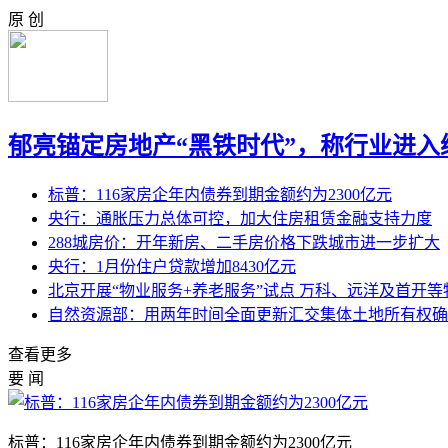
原 创
郁亮锚定房地产“黑铁时代”，称行业进入
标普：116家房企年内债券到期金额约为2300亿元
央行：通胀压力总体可控，加大住房租赁金融支持力度
288城房价：开年新房、二手房价格下跌城市进一步扩大
央行：1月份住户贷款增加8430亿元
北京开展“物业服务+养老服务”试点 万科、远洋及首开等
自然资源部：用两年时间全面更新汇交集体土地所有权确
查看更多
要 闻
标普：116家房企年内债券到期金额约为2300亿元