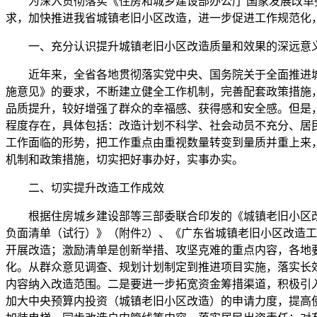
为深入贯彻落实《住房和城乡建设部办公厅 国家发展改革委办
求，加快推进我省城镇老旧小区改造，进一步促进工作规范化
一、充分认识提升城镇老旧小区改造质量和效果的深远意
近年来，全省各地贯彻落实党中央、国务院关于全面推进城
施意见》的要求，不断建立健全工作机制，完善配套政策措施，
品质提升，较好增强了群众的幸福感、获得感和安全感。但是
程度存在，具体包括：改造计划不科学、社会动员不充分、居
工作面临的形势，把工作重点由重视数量转变到量质并重上来
机制和政策措施，切实把好事办好，实事办实。
二、切实提升改造工作成效
根据住房城乡建设部等三部委联合印发的《城镇老旧小区改
负面清单（试行）》（附件2）、《广东省城镇老旧小区改造
开展改造；激励清单是创新举措、攻坚克难的重点内容，各地
化。从群众意见调查、规划计划制定到推进项目实施，落实长
内容纳入改造范围。二是要进一步拓宽资金筹措渠道，积极引
加大中央预算内投资（城镇老旧小区改造）的申请力度，提高