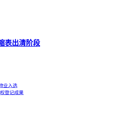
缩表出清阶段
物业入选
权登记成果