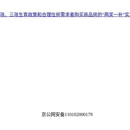
孩、三孩生育政策和合理住房需求者购买商品房的“两奖一补”
d
京ICP备13002607号
京公网安备110102000179