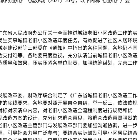
通知》（建办城〔2021〕50号，以下简称《通知》）要
东省人民政府办公厅关于全面推进城镇老旧小区改造工作的实
省民生实事城镇老旧小区改造年度任务，有效促进了社区人居环境
城乡建设部等三部委在《通知》中指出的各种问题，各地仍不同
金支付难等。各地要高度重视，充分认清当前城镇老旧小区改造
造质量和效果，压实压紧各单位职责，加强统筹谋划，完善工作
展改革委、财政厅联合制定了《广东省城镇老旧小区改造工作
作的底线要求，各地要对照开展自查自纠，举一反三，依法依规
对标对表清单内容，对老旧小区改造全流程制度进行规范和优
视改造方案的设计，充分征求群众意见，将群众改造意愿强烈的
老旧小区改造主管部门与发展改革部门要加强沟通协调，进一步
源，引导社会力量广泛参与；要结合实际鼓励引导小区居民结合