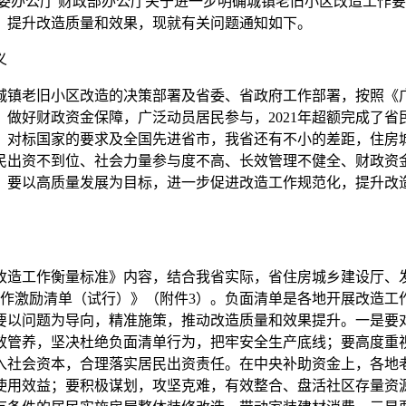
公厅 财政部办公厅关于进一步明确城镇老旧小区改造工作要求的
，提升改造质量和效果，现就有关问题通知如下。
义
镇老旧小区改造的决策部署及省委、省政府工作部署，按照《广
做好财政资金保障，广泛动员居民参与，2021年超额完成了
，对标国家的要求及全国先进省市，我省还有不小的差距，住房
民出资不到位、社会力量参与度不高、长效管理不健全、财政资
，要以高质量发展为目标，进一步促进改造工作规范化，提升改
造工作衡量标准》内容，结合我省实际，省住房城乡建设厅、发
工作激励清单（试行）》（附件3）。负面清单是各地开展改造工
要以问题为导向，精准施策，推动改造质量和效果提升。一是要
效管养，坚决杜绝负面清单行为，把牢安全生产底线；要高度重
入社会资本，合理落实居民出资责任。在中央补助资金上，各地
使用效益；要积极谋划，攻坚克难，有效整合、盘活社区存量资