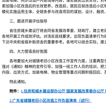
加装电梯、同步改造户内管线等内容，落实居民出资责任；对
索加强小区改造后的长效管养，改造前，居民应就改造后小区物业
模化实施运用主体，全链条参与改造项目的谋划、设计、融资
三、跟进开展评估指导
省住房城乡建设厅将会同省发展改革委、财政厅，建立老旧
各地开展工作成效评估。对违反底线要求，出现负面清单行为
下达中央和省级补助资金的重要参考。各地可以结合实际，建
四、大力营造良好氛围
各地要加大对城镇老旧小区改造工作宣传力度，注重典型引
强对《通知》精神的宣传引导，加强一线工作人员的培训，把
内容、出资方式、加装电梯、物业管理等重点问题积极回应、
特此通知。
附件：
1.住房和城乡建设部办公厅 国家发展改革委办公
2.广东省城镇老旧小区改造工作负面清单（试行）