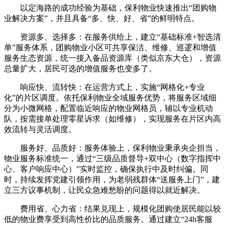
以定海路的成功经验为基础，保利物业快速推出“团购物
业解决方案”，并且具备“多、快、好、省”的鲜明特点。
资源多、选择多：在服务供给上，建立“基础标准+智选清
单”服务体系，团购物业小区可共享保洁、维修、巡逻和增值
服务生态资源，统一接入备品资源库（类似京东大仓），资源
总量扩大，居民可选的增值服务也变多了。
响应快、流转快：在运营方式上，实施“网格化+专业
化”的片区调度。依托保利物业全域服务优势，将服务区域细
分为小微网格，配置临近响应的物业网格员，辅以专业机动
队，按需接单处理零星诉求（如维修），实现服务在片区内高
效流转与灵活调度。
服务好、品质好：服务体验上，保利物业秉承央企担当，
物业服务标准统一，通过“三级品质督导+双中心（数字指挥中
心、客户响应中心）”实时监控，确保执行中及时纠偏。同
时，持续发挥党建引领作用，为老弱残群体“送服务上门”，建
立三方议事机制，让民众急难愁盼的问题得以就近解决。
费用省、心力省：结果兑现上，规模化团购使居民能以较
低的物业费享受到高性价比的品质服务。通过建立“24h客服