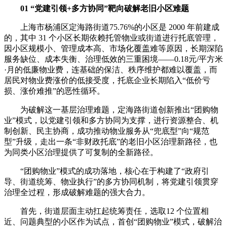
01 “党建引领+多方协同”靶向破解老旧小区难题
上海市杨浦区定海路街道75.76%的小区是 2000 年前建成
的，其中 31 个小区长期依赖托管物业或街道进行托底管理，
因小区规模小、管理成本高、市场化覆盖难等原因，长期深陷
服务缺位、成本失衡、治理低效的三重困境——0.18元/平方米
·月的低廉物业费，连基础的保洁、秩序维护都难以覆盖，而
居民对物业费涨价的低接受度，托底企业长期陷入“低价亏
损、涨价难推”的恶性循环。
为破解这一基层治理难题，定海路街道创新推出“团购物
业”模式，以党建引领和多方协同为支撑，进行资源整合、机
制创新、民主协商，成功推动物业服务从“兜底型”向“规范
型”升级，走出一条“非财政托底”的老旧小区治理新路径，也
为同类小区治理提供了可复制的全新路径。
“团购物业”模式的成功落地，核心在于构建了“政府引
导、街道统筹、物业执行”的多方协同机制，将党建引领贯穿
治理全过程，形成破解难题的强大合力。
首先，街道层面主动扛起统筹责任，选取12 个位置相
近、问题典型的小区作为试点，首创“团购物业”模式，破解治