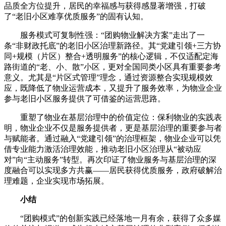
品质全方位提升，居民的幸福感与获得感显著增强，打破
了“老旧小区难享优质服务”的固有认知。
服务模式可复制性强：“团购物业解决方案”走出了一
条“非财政托底”的老旧小区治理新路径。其“党建引领+三方协
同+规模（片区）整合+透明服务”的核心逻辑，不仅适配定海
路街道的“老、小、散”小区，更对全国同类小区具有重要参考
意义。尤其是“片区式管理”理念，通过资源整合实现规模效
应，既降低了物业运营成本，又提升了服务效率，为物业企业
参与老旧小区服务提供了可借鉴的运营思路。
重塑了物业在基层治理中的价值定位：保利物业的实践表
明，物业企业不仅是服务提供者，更是基层治理的重要参与者
与赋能者。通过融入“党建引领”的治理框架，物业企业可以凭
借专业能力激活治理效能，推动老旧小区治理从“被动应
对”向“主动服务”转型。再次印证了物业服务与基层治理的深
度融合可以实现多方共赢——居民获得优质服务，政府破解治
理难题，企业实现市场拓展。
小结
“团购模式”的创新实践已经落地一月有余，获得了众多媒