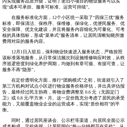
内实现服务品质升级，证明了老旧小项目的物业服务可以实
现“成本可承担、服务可标准、运营可持续”。
在服务标准化方面，12个小区统一采取了“四保三优”服务
标准，即保清洁、保秩序、保维修、保绿化，优便民服务、优
安全保障、优文化建设，并且将服务内容细化为可量化、可考
核的具体指标，形成“菜单式”服务清单，让居民清晰知晓所缴
费用对应的服务内容。
12月1日入驻后，保利物业快速进入服务状态，严格按照
该标准落地服务，从日常保洁频次到设施维修响应时效，从秩
序巡逻密度到绿化养护周期，均做到有章可循、有据可查，让
服务不再“隐形”。
在定价透明化方面，推行“团购模式”之初，街道就引入了
第三方机构对试点小区进行物业服务价格评估，并出具评估报
告，最终经过民主协商，将物业费调整至 0.6 元（无固定门
卫）或 0.8 元/平方米・月。这一定价既充分考虑了居民的承受
能力，又能覆盖物业企业的运营成本，实现“质价相符”的平
衡。
同时，通过居民座谈会、公示栏等渠道，向居民全面公示
成本构成、定价依据，让居民明白“每一分钱都花在实处”，从