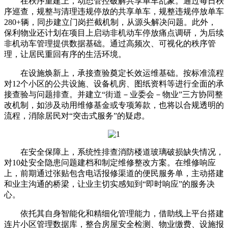
在秩序重建上，动态管控破解共享单车乱象。通过每日秩
序巡查，规整与清理违规停放的共享单车，规整违规停放单车
280+辆，同步建立门岗拦截机制，从源头解决问题。此外，
保利物业还计划在项目上启动非机动车停放痛点调研，为后续
非机动车管理提供数据基础。通过高频次、可视化的秩序管
理，让居民重回有序的生活环境。
在设施焕新上，承接查验奠定长效运维基础。按标准流程
对12个小区的公共设施、设备机房、图纸资料等进行全面的承
接查验与问题排查。并建立“街道－业委会－物业”三方协同整
改机制，如涉及动用维修基金或专项筹款，也将以合规透明的
流程，消除居民对“突击式服务”的疑虑。
在安全保障上，系统性排查消防楼道玻璃破损缺失情况，
对10处安全隐患问题建档和制定维修整改方案。在维修响应
上，前期通过张贴包含电话报修渠道的便民服务单，主动搭建
和业主沟通的桥梁，让业主切实感知到“即时响应”的服务决
心。
依托其自身智能化和精细化管理能力，借助线上平台搭建
连片小区管理数据库，整合房屋安全检测、物业缴费、设施报