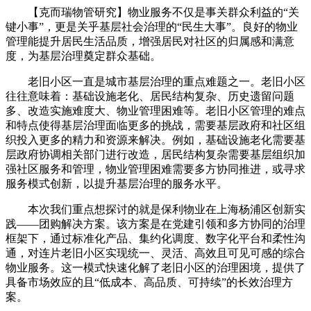
【克而瑞物管研究】物业服务不仅是事关群众利益的“关
键小事”，更是关乎基层社会治理的“民生大事”。良好的物业
管理能提升居民生活品质，增强居民对社区的归属感和满意
度，为基层治理奠定群众基础。
老旧小区一直是城市基层治理的重点难题之一。老旧小区
往往意味着：基础设施老化、居民结构复杂、历史遗留问题
多、改造实施难度大、物业管理困难等。老旧小区管理的难点
和特点使得基层治理面临更多的挑战，需要基层政府和社区组
织投入更多的精力和资源来解决。例如，基础设施老化需要基
层政府协调相关部门进行改造，居民结构复杂需要基层组织加
强社区服务和管理，物业管理困难需要多方协同推进，或寻求
服务模式创新，以提升基层治理的服务水平。
本次我们重点想探讨的就是保利物业在上海杨浦区创新实
践——团购解决方案。该方案是在党建引领和多方协同的治理
框架下，通过标准化产品、集约化调度、数字化平台和柔性沟
通，对连片老旧小区实现统一、灵活、高效且可见可感的综合
物业服务。这一模式快速化解了老旧小区的治理困境，提供了
具备市场效应的且“低成本、高品质、可持续”的长效治理方
案。