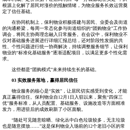
根源上化解了居民对涨价的抵触情绪，为物业服务长效运营奠
定了信任基础。
在协同机制上，保利物业积极搭建与居民、业委会及街道
的沟通桥梁，每周一常态化参与街道组织的“团购物业”工作协
调会，将民主协商理念融入日常服务。在会议中，保利物业不
仅对基础服务进展进行详细汇报总结，还对阶段性发掘的共
性、个性问题进行统一协商解决，持续调整服务细节，让保利
物业的“标准化基础服务”逐渐适配项目，以满足更多个性化需
求。
这些都是“团购模式”未来持续生长的基础。
03 实效服务落地，赢得居民信任
物业服务的核心是“实效”，让居民切实感受到变化，才能
真正赢得信任。保利物业自12月1日入驻以来，聚焦“四保三
优”服务标准，从人员配置、基础服务、设施改造等方面精准
发力，用进驻后的成效刷新了小区面貌。
“随处可见随意晾晒、绿化丛中白色垃圾较多，无主垃圾
也是随意摆放……”这是保利物业入场前的12个老旧小区的常