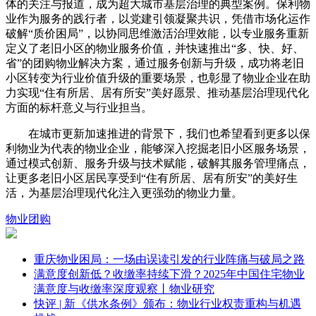
体的关注与报道，成为超大城市基层治理的典型案例。保利物
业作为服务的践行者，以党建引领凝聚共识，凭借市场化运作
破解“质价困局”，以协同思维激活治理效能，以专业服务重新
定义了老旧小区的物业服务价值，并快速推出“多、快、好、
省”的团购物业解决方案，通过服务创新与升级，成功将老旧
小区转变为行业价值升级的重要场景，也彰显了物业企业在助
力实现“住有所居、居有所安”美好愿景、推动基层治理现代化
方面的标杆意义与行业担当。
在城市更新加速推进的背景下，我们也希望看到更多以保
利物业为代表的物业企业，能够深入挖掘老旧小区服务场景，
通过模式创新、服务升级与技术赋能，破解其服务管理痛点，
让更多老旧小区居民享受到“住有所居、居有所安”的美好生
活，为基层治理现代化注入更强劲的物业力量。
物业
团购
重庆物业困局：一场由误读引发的行业阵痛与破局之路
满意度创新低？收缴率持续下滑？2025年中国住宅物业
满意度与收缴率深度观察丨物业研究
快评 | 新《供水条例》颁布：物业行业权责重构与机遇