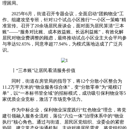
理困局。
2025年6月，街道召开专题会议，全面启动“团购物业”工
作。组建攻坚专班，针对12个试点小区推行“一小区一策略”精
准宣传。召开了20余场居民座谈会，面对面为居民算清“三本
账”——“服务对比账、成本效益账、长远利益账”，有效化解
居民对物业费调整的顾虑，最终推动试点小区业主大会平均参
与率达92.65%，同意率超77.94%，为模式落地达成了广泛共
识。
丨“三本账”让居民看清服务价值
同时，街道在房管局的指导下，将12个分散小区整合为
11.2万平方米的“物业服务综合体”，变“分散零单”为“规模订
单”，以“一本标书管全域”的招标模式，成功吸引保利物业等5
家优质企业竞标，激活了市场竞争活力。
作为中标企业，保利物业深度践行“红色物业”理念，将党
建引领融入服务全流程，落位“六位一体”治理体系中的“物业
执行”核心角色。通过与街道、居民区党组织、业委会的紧密
协同，建立常态化沟通机制，主动对接居民需求，将党组织的