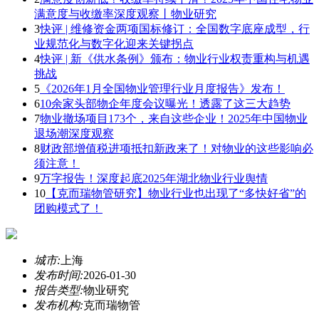
满意度与收缴率深度观察丨物业研究
3
快评 | 维修资金两项国标修订：全国数字底座成型，行
业规范化与数字化迎来关键拐点
4
快评 | 新《供水条例》颁布：物业行业权责重构与机遇
挑战
5
《2026年1月全国物业管理行业月度报告》发布！
6
10余家头部物企年度会议曝光！透露了这三大趋势
7
物业撤场项目173个，来自这些企业！2025年中国物业
退场潮深度观察
8
财政部增值税进项抵扣新政来了！对物业的这些影响必
须注意！
9
万字报告！深度起底2025年湖北物业行业舆情
10
【克而瑞物管研究】物业行业也出现了“多快好省”的
团购模式了！
城市:
上海
发布时间:
2026-01-30
报告类型:
物业研究
发布机构:
克而瑞物管