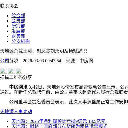
联系协会
综合部
会员部
研究部
发展部
财务部
分支机构
天地源总裁王涛、副总裁刘永明及杨斌辞职
公司
苏晓 2026-03-03 09:43:54
来源：
中房网
扫描二维码分享
中房网讯
3月2日，天地源股份发布高管变动公告显示，公司
通过。在新任总裁聘任前，由公司董事长赵冀代为履行总裁职责
公司董事会提名委员会表示，此次人事调整属正常工作安排
天地源
人事变动
天地源：2025年净利润预计亏损9亿元-13.5亿元
天地源：拟将上唐府部分存货转为租赁运营模式