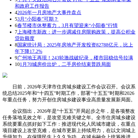
和政府工作报告
4
2026年一月房地产大事件盘点
5
3月“小阳春”可期？
6
春节楼市休整蓄力，3月有望迎来“小阳春”行情
7
上海楼市新政：进一步调减住房限购政策，提高公积金
贷款额度
8
国家统计局：2025年房地产开发投资82788亿元，比上
年下降17.2%
9
广州地王再现！243轮激战破纪录，楼市回稳信号拉满
10
​1月70城房价出炉，二手房价结束普跌局面
日前，2026年天津市住房城乡建设工作会议召开。会议系
统总结2025年和“十四五”时期工作，部署“十五五”时期和2026
年重点任务，努力开创住房城乡建设事业高质量发展新局面。
会议指出，2026年是“十五五”开局起步之年，是各项整改
任务落地见效之年，是攻坚克难关键之年。全市住房城乡建设
系统要重点抓好如下工作：推进现代化人民城市建设，在重点
项目建设上攻坚克难，在城市更新上持续用力，在以文润城上
升级加力，在保障民生上久久为功，在城乡融合上统筹推进。