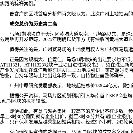
实践的标杆案例。
普睿广佛区域首席分析师肖文晓认为，此次广州土地拍卖的“开
成交总价为历史第二高
马场1期地块位于天河区黄埔大道以南、马场路以东，是珠江新
效用地再开发范畴，2025年明确以货币方式有偿收回黄埔大道
值得关注的是，广州赛马场的土地使用权人为广州赛马场运
正是因为规模大、位置佳，马场1期地块的出让要求也不低。
AT111321、AT111323地块产业项目进驻协议书》，须在
产业发展规划在珠江新城东区AT111321地块引进一家高端时尚百
物业，自持年限与土地出让年限一致，自持物业需整体确权。
广州中原研究发展部表示，地块起拍总价186.44亿元，叠
根据公开资料，马场片区规划预期引入华南首个SKP商业旗舰
场1期地块的概率较高。
即便如此，有意与越秀集团一较高下的房企仍不在少数。参与
早上8时30分刚到就有企业出价，截至8时36分共有6家企业
步，只有保利发展及越秀集团短兵相接。经过9个小时、243轮竞
克而瑞深度咨询的数据显示，马场1期地块的成交名义楼面地价为41