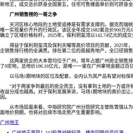
新地王，成交总价跻身全国第五，住宅可售楼面单价则可跻身全
广州销售榜的一哥之争
天河区核心地段的土地受追捧是有需求支撑的。据克而瑞统计，20
唯一实现量价齐升的行政区。该区全年成交1682套总价900万
确立了区域价格标杆。2025年，保利玥玺湾以142.74亿元
得益于保利玥玺湾及保利天曜等高价项目的贡献，2025年，保利发展
企销售排行榜的全满贯。排在第二位的是越秀地产，全口径销售额为3
这两家房企的大本营均位于广州，常年占据广州房企销售排行榜
了9宗地，总地价106.16亿元，是唯一一家在广州拿地金额
以马场1期地块的区位及配套，业内认为其产品有望对标保利
“对于两家争到最后的房企而言，没有拿到土地的一方或许稍
收益分成也越高。对于保利发展来说，马场1期地块的高价出让
因。
从市场层面来看，中指研究院广州分院研究主管陈雪强认为，马
面地价预期，也将对后续市场走势产生重要影响。
广州
地王
广州地王再现！243轮激战破纪录，楼市回稳信号拉满