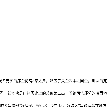
但报名竞买的房企仍有8家之多，涵盖了央企及本地国企。地块的竞
来看，该地块是广州历史上的总价第二高，若论可售部分的楼面地
乡建设部“好房子、好小区、好社区、好城区”建设理念在地方