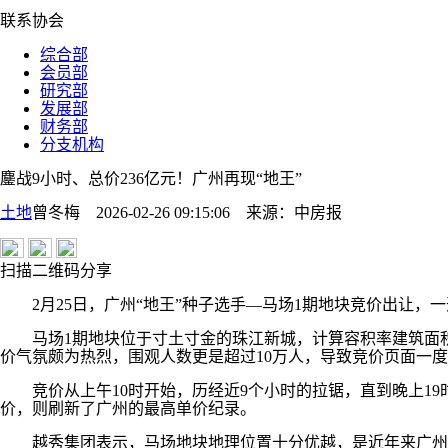
联系协会
综合部
会员部
研究部
发展部
财务部
分支机构
鏖战9小时、总价236亿元！广州再现“地王”
土地
曾冬梅 2026-02-26 09:15:06
来源：
中房报
扫描二维码分享
2月25日，广州“地王”种子选手—马场1期地块竞价出让，
马场1期地块位于寸土寸金的珠江新城，计算容积率建筑面积近5
价气氛颇为热烈，围观人数更是超过10万人，导致竞价页面一
竞价从上午10时开始，历经近9个小时的拉锯，直到晚上19
价，则刷新了广州的最高单价纪录。
越秀集团表示，马场地块地理位置十分优越，是近年来广州土