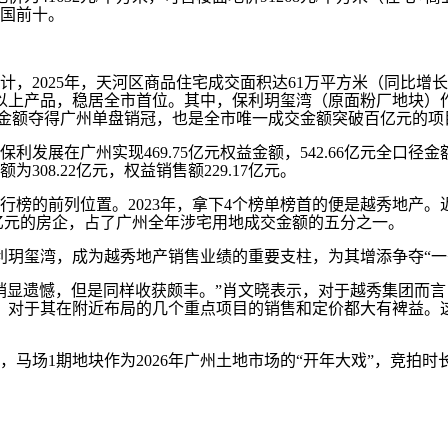
国前十。
25年，天河区商品住宅成交面积达61万平方米（同比增长超30
元以上产品，稳居全市首位。其中，保利玥玺湾（原面粉厂地块）作为
的成交金额夺得广州单盘销冠，也是全市唯一成交金额突破百亿元的项
在广州实现469.75亿元权益金额，542.66亿元全口径金额，
08.22亿元，权益销售额229.17亿元。
的前列位置。2023年，拿下4个榜单榜首的便是越秀地产。近
过百亿元的房企，占了广州全年涉宅用地成交金额的五分之一。
玥玺湾，成为越秀地产销售业绩的重要支柱，为其增添争夺“一
显遗憾，但是同样收获颇丰。”肖文晓表示，对于越秀集团而言
，对于其在附近布局的几个重点项目的销售和定价都大有裨益。
场1期地块作为2026年广州土地市场的“开年大戏”，竞拍时