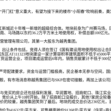
门红”意义重大，有望为接下来的楼市“小阳春”吹响前奏，奠
城近十年唯一新增的超级综合体。地块前身为广州赛马场，历史
以南、马场路以东约36.2万平方米土地使用权，补偿总额100
营管理有限公司，其第一大股东为越秀集团。
出让条件包括，竞得人须在签订《国有建设用地使用权出让合同
珠江新城东区AT111323地块建设一家计算容积率建筑面积不低于4
货运营企业，项目建成运营后6年内，销售贡献累计不低于300亿元。A
加严苛配建要求，资金与运营门槛极高，民企基本无参与空间，国
，有市场消息称越秀集团已与SKP在密切接触，再加上该公司
竞买的房企还包括保利发展、华润置地、招商蛇口、珠江实业
报价。竞价从上午10时开始，除了招商蛇口没报价，其他7家房企
价的较量，越秀集团笑到了最后。地块的成交总价达236亿元，溢价
632元/平方米，可售楼面地价91268元/平方米（住宅+商业