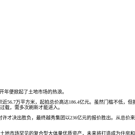
一开年便掀起了土地市场的热浪。
6.7万平方米，起拍总价高达186.4亿元。虽然门槛不低，
度过载，需多次刷新才能进入。
时许才决出胜负，最终越秀集团以236亿元的报价胜出。从总价
地市场罕见的复合型大体量优质资产，未来将打造成为住房和城