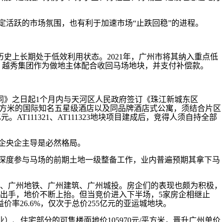
定活跃的市场氛围，也有利于加速市场“止跌回稳”的进程。
上长期处于低效利用状态。2021年，广州市将其纳入重点低
亿元。越秀集团作为做地主体配合收回马场地块，并支付补偿款。
》之日起1个月内与天河区人民政府签订《珠江新城东区
5000平方米的国际知名五星级酒店以及同品牌酒店式公寓，须结合片区
T111321、AT111323地块项目建成后，竞得人须自持全部
企央企主导是必然格局。
深度参与马场的前期土地一级整备工作，业内普遍预期其拿下马
、广州地铁、广州建筑、广州城投。房企们的表现也颇为积极，
轮番出手，地价不断上抬。但当竞价进入下半场，5家房企相继止
率26.6%，仅次于总价255亿元的亚运城地块。
）、住宅部分的可售楼面地价105970元/平方米，晋升广州单价