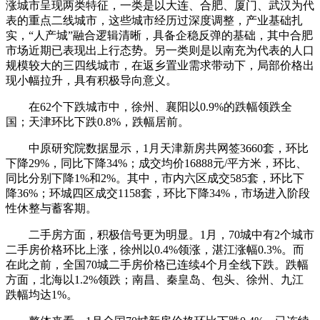
涨城市呈现两类特征，一类是以大连、合肥、厦门、武汉为代
表的重点二线城市，这些城市经历过深度调整，产业基础扎
实，“人产城”融合逻辑清晰，具备企稳反弹的基础，其中合肥
市场近期已表现出上行态势。另一类则是以南充为代表的人口
规模较大的三四线城市，在返乡置业需求带动下，局部价格出
现小幅拉升，具有积极导向意义。
在62个下跌城市中，徐州、襄阳以0.9%的跌幅领跌全
国；天津环比下跌0.8%，跌幅居前。
中原研究院数据显示，1月天津新房共网签3660套，环比
下降29%，同比下降34%；成交均价16888元/平方米，环比、
同比分别下降1%和2%。其中，市内六区成交585套，环比下
降36%；环城四区成交1158套，环比下降34%，市场进入阶段
性休整与蓄客期。
二手房方面，积极信号更为明显。1月，70城中有2个城市
二手房价格环比上涨，徐州以0.4%领涨，湛江涨幅0.3%。而
在此之前，全国70城二手房价格已连续4个月全线下跌。跌幅
方面，北海以1.2%领跌；南昌、秦皇岛、包头、徐州、九江
跌幅均达1%。