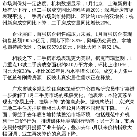
市场则保持一定热度。机构数据显示，1月北京、上海新房市
场有所下行，但二手房成交同比增幅均超20%；深圳新房市场
表现平淡，二手房市场则维持同比、环比约10%的双增长；杭
州新房成交同比下降，二手房成交量同比增长20%。
企业层面，百强房企销售端压力未减。1月百强房企实现
销售总额1905.2亿元，同比下降18.9%，降幅仍处高位。拿地
意愿持续低迷，总额仅579.9亿元，同比大幅下滑52.1%。
相较之下，二手房市场表现更为亮眼。据克而瑞监测，1
月重点13城二手房成交面积约810万平方米，环比上涨16%，
同比大涨33%，相比2025年月均水平增长18%。成交主力集中
于低总价刚需房源，反映出真实居住需求正在释放。
广东省城乡规划院住房政策研究中心首席研究员李宇嘉进
一步拆解了1月二手房市场的积极变化。他表示，本轮复苏呈
现出“交易上升、挂牌下降”的健康态势。据机构统计，京沪深
三地二手住房挂牌量相比去年12月均有不同程度下降。一方
面，得益于去年底各地持续整治市场环境，包括规范中介机
构“一口价”行为、推进媒体环境清朗行动等；另一方面，市场
交易持续回升提振了业主信心，叠加去年5月以来价格指数大
幅回调，业主再次降价的意愿下降。