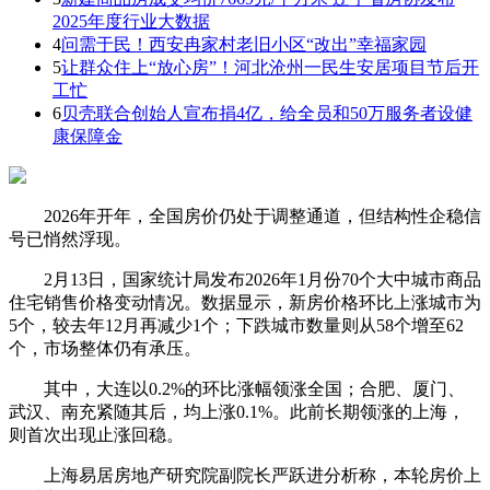
2025年度行业大数据
4
问需于民！西安冉家村老旧小区“改出”幸福家园
5
让群众住上“放心房”！河北沧州一民生安居项目节后开
工忙
6
贝壳联合创始人宣布捐4亿，给全员和50万服务者设健
康保障金
2026年开年，全国房价仍处于调整通道，但结构性企稳信
号已悄然浮现。
2月13日，国家统计局发布2026年1月份70个大中城市商品
住宅销售价格变动情况。数据显示，新房价格环比上涨城市为
5个，较去年12月再减少1个；下跌城市数量则从58个增至62
个，市场整体仍有承压。
其中，大连以0.2%的环比涨幅领涨全国；合肥、厦门、
武汉、南充紧随其后，均上涨0.1%。此前长期领涨的上海，
则首次出现止涨回稳。
上海易居房地产研究院副院长严跃进分析称，本轮房价上