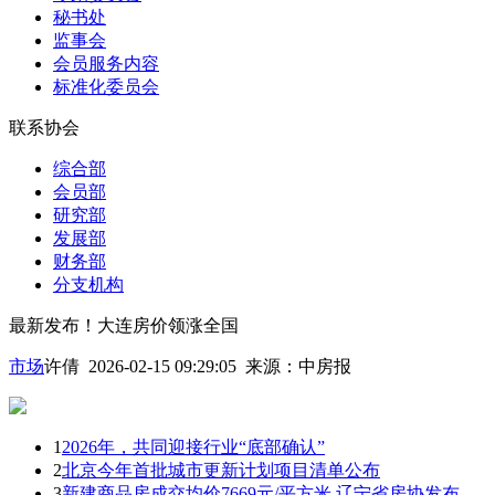
秘书处
监事会
会员服务内容
标准化委员会
联系协会
综合部
会员部
研究部
发展部
财务部
分支机构
最新发布！大连房价领涨全国
市场
许倩 2026-02-15 09:29:05
来源：
中房报
1
2026年，共同迎接行业“底部确认”
2
北京今年首批城市更新计划项目清单公布
3
新建商品房成交均价7669元/平方米 辽宁省房协发布