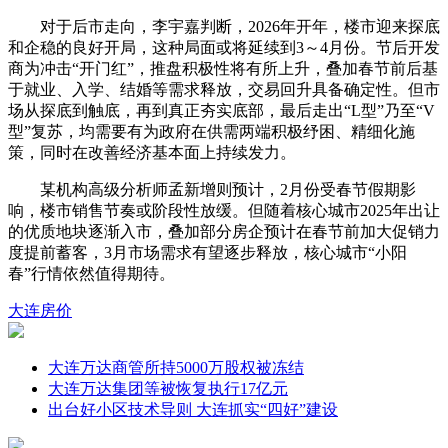
对于后市走向，李宇嘉判断，2026年开年，楼市迎来探底
和企稳的良好开局，这种局面或将延续到3～4月份。节后开发
商为冲击“开门红”，推盘积极性将有所上升，叠加春节前后基
于就业、入学、结婚等需求释放，交易回升具备确定性。但市
场从探底到触底，再到真正夯实底部，最后走出“L型”乃至“V
型”复苏，均需要有为政府在供需两端积极纾困、精细化施
策，同时在改善经济基本面上持续发力。
某机构高级分析师孟新增则预计，2月份受春节假期影
响，楼市销售节奏或阶段性放缓。但随着核心城市2025年出让
的优质地块逐渐入市，叠加部分房企预计在春节前加大促销力
度提前蓄客，3月市场需求有望逐步释放，核心城市“小阳
春”行情依然值得期待。
大连
房价
大连万达商管所持5000万股权被冻结
大连万达集团等被恢复执行17亿元
出台好小区技术导则 大连抓实“四好”建设