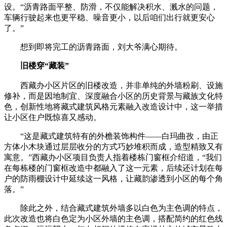
设。“沥青路面平整、防滑，不仅能解决积水、溅水的问题，
车辆行驶起来也更平稳、噪音更小，以后咱们出行就更安心
了。”
想到即将完工的沥青路面，刘大爷满心期待。
旧楼穿“藏装”
西藏办小区片区的旧楼改造，并非单纯的外墙粉刷、设施
修补，而是因地制宜、深度融合小区的历史背景与藏族文化特
色，创新性地将藏式建筑风格元素融入改造设计中，这一举措
让小区住户既惊喜又感动。
“这是藏式建筑特有的外檐装饰构件——白玛曲孜，由正
方体小木块通过层层收分的方式巧妙堆积而成，造型精致又有
寓意。”西藏办小区项目负责人指着楼栋门窗框介绍道，“我们
在每栋楼的门窗框改造中都融入了这一元素，后续还计划在每
户的防雨棚设计中延续这一风格，让藏韵渗透到小区的每个角
落。”
除此之外，结合藏式建筑外墙多以白色为主色调的特点，
此次改造也将白色定为小区外墙的主色调，搭配简约的红色线