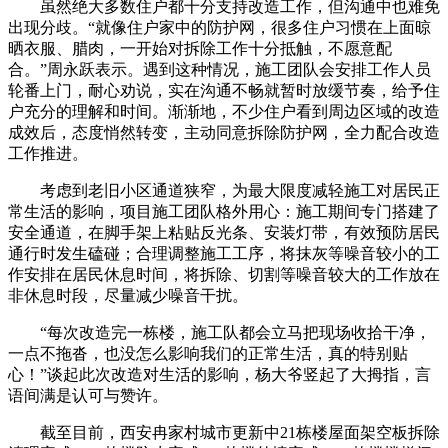
虽然绝大多数住户都十分支持改造工作，但沟通中也难免
出现分歧。“就像住户家中的防护网，很多住户习惯在上面晾
晒衣服、腊肉，一开始对拆除工作十分抵触，不愿意配
合。”周永跃表示。遇到这种情况，施工团队会安排工作人员
轮番上门，耐心劝说，实在沟通不畅就暂时放缓节奏，给予住
户充分的理解和时间。渐渐地，不少住户看到周边区域的改造
成效后，态度悄然转变，主动同意拆除防护网，全力配合改造
工作推进。
考虑到老旧小区通道狭窄，为最大限度减轻施工对居民正
常生活的影响，项目施工团队格外用心：施工期间专门搭建了
安全通道，在脚手架上粘贴反光条、安装灯带，有效预防居民
通行时发生磕碰；合理调整施工工序，将抹灰等噪音较小的工
作安排在居民休息时间，将拆除、切割等噪音较大的工作放在
非休息时段，尽量减少噪音干扰。
“每次改造完一栋楼，施工队都会立马把现场收拾干净，
一点不拖沓，也没怎么影响我们的正常生活，真的特别贴
心！”谈起此次改造对生活的影响，杨大爷竖起了大拇指，言
语间满是认可与赞许。
截至目前，西安冉家村城市更新中21栋楼屋面架空板拆除