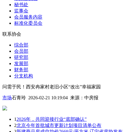
秘书处
监事会
会员服务内容
标准化委员会
联系协会
综合部
会员部
研究部
发展部
财务部
分支机构
问需于民！西安冉家村老旧小区“改出”幸福家园
市场
石青玲 2026-02-21 10:19:04
来源：
中房报
1
2026年，共同迎接行业“底部确认”
2
北京今年首批城市更新计划项目清单公布
3
新建商品房成交均价7669元/平方米 辽宁省房协发布