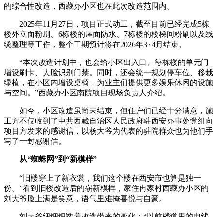
的综合性改造，西藏办小区也在此次改造范围内。
2025年11月27日，项目正式动工，截至目前已经完成5栋
楼外立面粉刷、6栋楼的屋面防水、7栋楼的楼梯间粉刷以及线
缆整理等工作，整个工期预计将在2026年3~4月结束。
“本次改造计划中，也会给小区出入口、每栋楼的单元门
增设刷卡、人脸识别门禁。同时，还会统一规划停车位、移栽
绿植，在小区内增设桌椅，为业主们提供更多娱乐休闲的设施
与空间。”西藏办小区南院项目现场负责人介绍。
如今，小区改造虽尚未结束，但住户们已经十分满意，施
工方不仅收到了中共西藏自治区人民政府驻西安办事处党组向
项目方发来的感谢信，以杨大爷为代表的驻院群众也为他们手
写了一封感谢信。
从“蜘蛛网”到“新模样”
“旧楼穿上了新衣裳，我们这个楼在西安市也算是独一
份。”看到旧楼改造后的崭新模样，家住冉家村西藏办小区的
刘大爷脸上满是笑意，语气里难掩喜悦与自豪。
刘大爷细细细数着改造带来的变化：“以前楼道里的电线