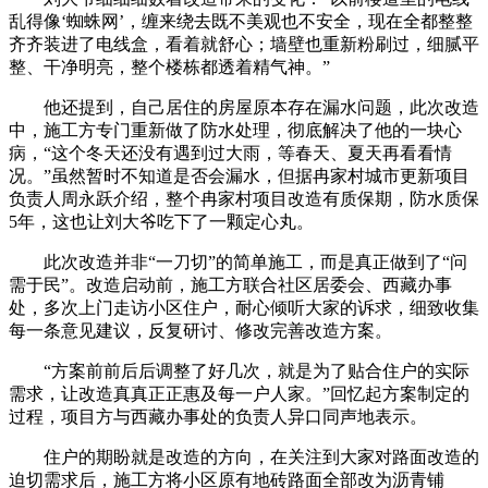
乱得像‘蜘蛛网’，缠来绕去既不美观也不安全，现在全都整整
齐齐装进了电线盒，看着就舒心；墙壁也重新粉刷过，细腻平
整、干净明亮，整个楼栋都透着精气神。”
他还提到，自己居住的房屋原本存在漏水问题，此次改造
中，施工方专门重新做了防水处理，彻底解决了他的一块心
病，“这个冬天还没有遇到过大雨，等春天、夏天再看看情
况。”虽然暂时不知道是否会漏水，但据冉家村城市更新项目
负责人周永跃介绍，整个冉家村项目改造有质保期，防水质保
5年，这也让刘大爷吃下了一颗定心丸。
此次改造并非“一刀切”的简单施工，而是真正做到了“问
需于民”。改造启动前，施工方联合社区居委会、西藏办事
处，多次上门走访小区住户，耐心倾听大家的诉求，细致收集
每一条意见建议，反复研讨、修改完善改造方案。
“方案前前后后调整了好几次，就是为了贴合住户的实际
需求，让改造真真正正惠及每一户人家。”回忆起方案制定的
过程，项目方与西藏办事处的负责人异口同声地表示。
住户的期盼就是改造的方向，在关注到大家对路面改造的
迫切需求后，施工方将小区原有地砖路面全部改为沥青铺