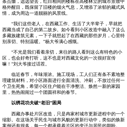
条点缀，远远望去，红白相间的楼栋在高楼林立的城市景致中
格外醒目，既保留了旧楼的烟火气息，又增添了浓郁的藏式风
情，成为周边一道靓丽的风景线。
“我们这些老人，在西藏工作、生活了大半辈子，早就把
西藏当成了自己的第二故乡。如今看到小区改造中融入了这么
多藏族建筑元素，一下子就想起了在西藏的那些岁月，心里特
别亲切、特别温暖。”杨大爷满心感慨。
“不光是我们看着亲切，来往的路人看到这么有特色的小
区，也会好奇打听，这不也是对西藏文化的一次很好宣传
嘛！”刘大爷接过话茬。
临近春节，年味渐浓。施工现场，工人们正有条不紊地整
理建筑材料，对小区路面进行全面清洗、冲刷，不放过任何一
个卫生死角，希望小区住户能在干净整洁、焕然一新的家园
里，热热闹闹过一个团圆祥和的春节。
以绣花功夫破“老旧”困局
西藏办事处片区改造，只是冉家村城市更新进程中的一个
缩影。在这场关乎民生与城市风貌的更新行动中，类似的焕新
案例还有很多，每一个都承载着片区的变迁与居民的期盼。