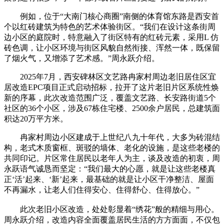
例如，位于“大南门核心商圈”南侧的体育馆东路是西安首
个以红砖建筑为特色的艺术体验街区。“我们在设计这条街周
边小区的庭院时，特意融入了街区特有的红砖元素，采用L 仿
砖色调，让小区环境与街区风貌自然衔接、浑然一体，既保留
了烟火气，又增添了艺术感。”周永跃介绍。
2025年7月，西安碑林区文艺路冉家村周边老旧居住区宜
居改造EPC项目正式启动招标，拉开了这片老旧片区系统性焕
新的序幕，此次改造范围广泛，覆盖文艺路、长安路街道5个
社区的36个小区，涉及67栋住宅楼、2500余户居民，总建筑面
积达20万平方米。
冉家村周边小区建成于上世纪八九十年代，大多为砖混结
构，老式木质窗框、斑驳的墙体、老化的设施，是这些老楼的
共同印记。片区常住居民以老年人为主，谈及改造的初衷，周
永跃语气诚恳而坚定：“我们最大的心愿，就是让这些老楼真
正‘活’起来、‘新’起来，最基础的就是让小区干净整洁、屋面
不再漏水，让老人们住得安心、住得舒心、住得放心。”
此次老旧小区改造，处处彰显着“绣花”般的精细与用心。
周永跃介绍，改造内容全面覆盖居民生活的方方面面，不仅包