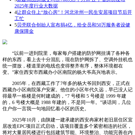
2025年度行业大数据
4
让群众住上“放心房”！河北沧州一民生安居项目节后开
工忙
5
贝壳联合创始人宣布捐4亿，给全员和50万服务者设健
康保障金
“以前一进到院里，每家每户搭建的防护网挂满了各种各
样的东西，看上去十分混乱，现在防护网拆了、空调外挂机也
统一摆放，楼道里的电线也变得整齐有序，整体环境都在
变。”家住西安市西藏办小区南院的杨大爷高兴地表示。
2005年，在西藏工作了7年多的杨大爷回到西安，正式在
西藏办小区南院落户安家。他住的小区年代久远，早已没人记
得最早一栋楼是何时建成的，“7 号楼和 5 号楼是 1999 年建
的，6 号楼大概是 1988 年建的，不是同一年。”谈话间，几位
住户你一言我一句地回忆着小区的历史。
2025年10月，由陕建一建承建的西安冉家村老旧居住区宜
居改造EPC项目正式启动，该项目覆盖多个紧密相连的社区，
将对大量居民楼进行包括建筑节能、环境整治、功能完善在内