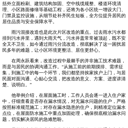
括外立面粉刷、建筑结构加固、空中线缆规整、楼道环境清
理、小区路面修缮等基础工程，还将为各小区统一增设大门、
门禁及监控设施，从细节处补齐民生短板，全方位提升居民的
居住品质与安全保障水平。
雨污混接改造也是此次片区改造的重点。过去雨水污水都
排到污水井里，遇到大雨天气，污水井盖常常被顶起，既不安
全又不卫生，如今通过雨污分流改造，彻底解决了这一困扰居
民多年的难题，让小区环境更整洁、居住更舒心。
在周永跃看来，改造过程中最棘手的并非施工技术难题，
而是与居民的协调沟通工作。“从施工前的前期摸排、需求征
集，到施工中的每一个环节，我们都坚持挨家挨户上门，与居
民面对面沟通、心贴心交流，把改造的意义、方案、进度讲清
楚、说明白。”
他举例介绍，在屋面施工时，工作人员会逐一进入住户家
中，仔细查看是否存在漏水情况，对无漏水问题的住户，严格
按照标准规范施工；对存在漏水隐患的住户，则精准定位漏水
点位，在屋面防水施工中重点加固处理，确保彻底根治漏水问
题，切实解决居民的急难愁盼。