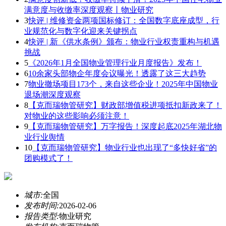
满意度与收缴率深度观察丨物业研究
3
快评 | 维修资金两项国标修订：全国数字底座成型，行
业规范化与数字化迎来关键拐点
4
快评 | 新《供水条例》颁布：物业行业权责重构与机遇
挑战
5
《2026年1月全国物业管理行业月度报告》发布！
6
10余家头部物企年度会议曝光！透露了这三大趋势
7
物业撤场项目173个，来自这些企业！2025年中国物业
退场潮深度观察
8
【克而瑞物管研究】财政部增值税进项抵扣新政来了！
对物业的这些影响必须注意！
9
【克而瑞物管研究】万字报告！深度起底2025年湖北物
业行业舆情
10
【克而瑞物管研究】物业行业也出现了“多快好省”的
团购模式了！
城市:
全国
发布时间:
2026-02-06
报告类型:
物业研究