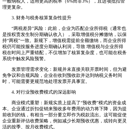
一般纳税人，适用更高的税率（6%而非3%），且进项抵扣管
理更复杂。
3. 财务与税务核算复杂性提升
“两税差异”风险：此前，企业为匹配企业所得税（通常也
是按权责发生制分期确认收入），采取增值税分摊缴纳，以保
持“两税”一致。新规下，增值税需提前全额缴纳，而企业所得
税仍可能按服务进度分期确认利润，导致 增值税与企业所得
税在时间上严重错配，不仅增加了核算复杂度，也可能在税务
系统中触发风险预警。
发票管理需求变化：新规并未直接关联开票时间，但为避
免争议和合规风险，企业在收到预收款并达到纳税义务时间
时，可能需要更规范地处理发票开具事宜。
4. 对行业预收费模式的深远影响
商业模式重塑：新规实质上提高了“预收费”模式的资金成
本。企业通过折扣促销来预收多年费用的动力将下降，因为提
前收到的钱，有相当一部分要立即作为税款流出。这可能促使
企业重新评估收费策略，例如减少长期预收优惠，或转向更灵
活的按季、按月收费模式。