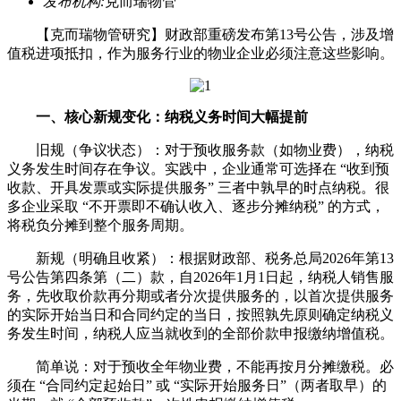
发布机构:
克而瑞物管
【克而瑞物管研究】财政部重磅发布第13号公告，涉及增
值税进项抵扣，作为服务行业的物业企业必须注意这些影响。
一、核心新规变化：纳税义务时间大幅提前
旧规（争议状态）：对于预收服务款（如物业费），纳税
义务发生时间存在争议。实践中，企业通常可选择在 “收到预
收款、开具发票或实际提供服务” 三者中孰早的时点纳税。很
多企业采取 “不开票即不确认收入、逐步分摊纳税” 的方式，
将税负分摊到整个服务周期。
新规（明确且收紧）：根据财政部、税务总局2026年第13
号公告第四条第（二）款，自2026年1月1日起，纳税人销售服
务，先收取价款再分期或者分次提供服务的，以首次提供服务
的实际开始当日和合同约定的当日，按照孰先原则确定纳税义
务发生时间，纳税人应当就收到的全部价款申报缴纳增值税。
简单说：对于预收全年物业费，不能再按月分摊缴税。必
须在 “合同约定起始日” 或 “实际开始服务日”（两者取早）的