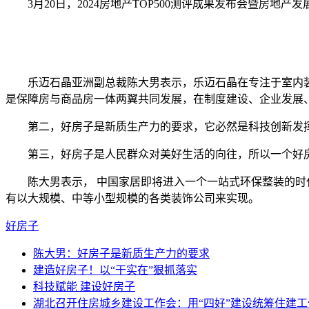
3月20日，2024房地产TOP500测评成果发布会暨房地产
乐迈石晶亚洲副总裁陈大男表示，乐迈石晶在专注于室内装
是保障房与商品房一体两翼共同发展，在制度建设、企业发展
第二，好房子是新质生产力的要求，它必然是科技创新发挥
第三，好房子是人民群众对美好生活的向往，所以一个好房
陈大男表示， 中国家居即将进入一个一站式环保整装的时代
有以大规模、中等小型规模的各类装饰公司来实现。
好房子
陈大男：好房子是新质生产力的要求
建造好房子！以“干实在”狠抓落实
科技赋能 建设好房子
湖北召开住房城乡建设工作会：用“四好”建设统筹住建