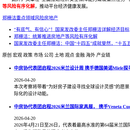
等风险有序化解
，推动平台经济健康发展。
郑栅洁
重点领域风险
房地产
“有底气、有信心”！国家发改委主任郑栅洁详解经济目标
郑栅洁：统筹推进房地产等风险有序化解
国家发改委主任郑栅洁：中国“十四五”成就斐然，“十五
原创
宏观
政策
市场
公司
土地
观点
金融
海外
产业链
中房协代表团启程2026米兰设计周 携手德国美诺Miele
2026-04-20
本次考察将带着“为好房子建设寻找全球设计灵感”的愿景
际化的设计动能。
中房协代表团启程2026米兰国际家具展， 携手Veneta C
2026-04-20
2026年4月21日至26日，代表着最高水准的第64