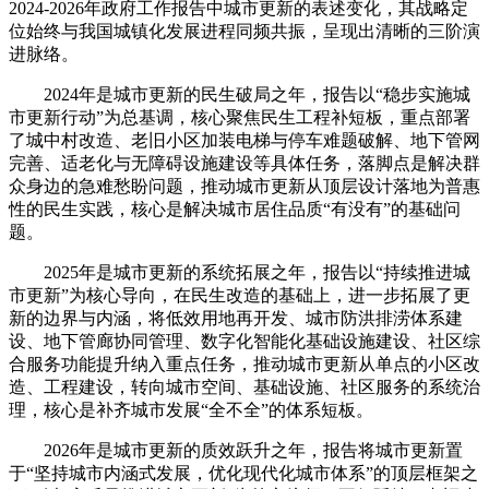
2024-2026年政府工作报告中城市更新的表述变化，其战略定
位始终与我国城镇化发展进程同频共振，呈现出清晰的三阶演
进脉络。
2024年是城市更新的民生破局之年，报告以“稳步实施城
市更新行动”为总基调，核心聚焦民生工程补短板，重点部署
了城中村改造、老旧小区加装电梯与停车难题破解、地下管网
完善、适老化与无障碍设施建设等具体任务，落脚点是解决群
众身边的急难愁盼问题，推动城市更新从顶层设计落地为普惠
性的民生实践，核心是解决城市居住品质“有没有”的基础问
题。
2025年是城市更新的系统拓展之年，报告以“持续推进城
市更新”为核心导向，在民生改造的基础上，进一步拓展了更
新的边界与内涵，将低效用地再开发、城市防洪排涝体系建
设、地下管廊协同管理、数字化智能化基础设施建设、社区综
合服务功能提升纳入重点任务，推动城市更新从单点的小区改
造、工程建设，转向城市空间、基础设施、社区服务的系统治
理，核心是补齐城市发展“全不全”的体系短板。
2026年是城市更新的质效跃升之年，报告将城市更新置
于“坚持城市内涵式发展，优化现代化城市体系”的顶层框架之