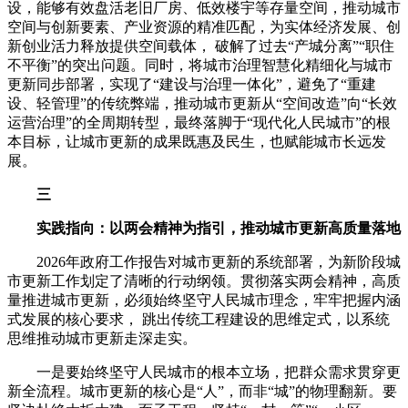
设，能够有效盘活老旧厂房、低效楼宇等存量空间，推动城市
空间与创新要素、产业资源的精准匹配，为实体经济发展、创
新创业活力释放提供空间载体， 破解了过去“产城分离”“职住
不平衡”的突出问题。同时，将城市治理智慧化精细化与城市
更新同步部署，实现了“建设与治理一体化”，避免了“重建
设、轻管理”的传统弊端，推动城市更新从“空间改造”向“长效
运营治理”的全周期转型，最终落脚于“现代化人民城市”的根
本目标，让城市更新的成果既惠及民生，也赋能城市长远发
展。
三
实践指向：以两会精神为指引，推动城市更新高质量落地
2026年政府工作报告对城市更新的系统部署，为新阶段城
市更新工作划定了清晰的行动纲领。贯彻落实两会精神，高质
量推进城市更新，必须始终坚守人民城市理念，牢牢把握内涵
式发展的核心要求， 跳出传统工程建设的思维定式，以系统
思维推动城市更新走深走实。
一是要始终坚守人民城市的根本立场，把群众需求贯穿更
新全流程。城市更新的核心是“人”，而非“城”的物理翻新。要