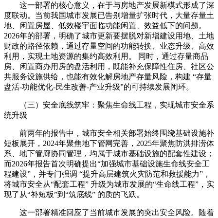
这一部署的核心意义，在于与房地产发展新模式形成了深
度联动。当前我国城市发展已告别增量扩张时代，大量存量土
地、闲置房屋、低效楼宇面临功能闲置、效益低下的问题。
2026年的部署，明确了城市更新要摆脱对新增建设用地、土地
财政的路径依赖，通过存量空间的功能转换、业态升级、高效
利用，实现土地资源的集约高效利用。 同时，通过存量商品
房、闲置商办用房的盘活利用，既能补充保障性住房、社区公
共服务设施供给，也能有效化解房地产存量风险，构建 “存量
盘活-功能优化-民生改善-产业升级”的可持续发展闭环。
（三）安全底线筑牢：聚焦生命线工程，实现城市安全系
统升级
前两年的报告中，城市安全相关部署始终围绕基础设施补
短板展开，2024年聚焦地下管网完善，2025年聚焦防洪排涝体
系、地下管廊协同管理，均属于城市基础设施的配套性建设；
而2026年报告首次明确提出“加强城市基础设施生命线安全工
程建设”，并专门强调 “提升高层建筑火灾防范和救援能力”，
将城市安全从“配套工程” 升级为城市发展的“生命线工程”，实
现了从“补短板”到“筑底线” 的质的飞跃。
这一部署精准回应了当前城市发展的突出安全风险。随着