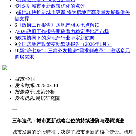
4
对深圳城市更新政策优化的点评
5
多地加快推进城市更新 将为房地产高质量发展提供关
键支撑
6
《政府工作报告》房地产相关七点解读
7
2026政府工作报告明确着力稳定房地产市场
8
政策协同下的房地产行业坚定新航向
9
全国房地产政策变动监测报告（2026年1月）
10
新“沪七条”：三箭齐发推进“需求侧改革”，激活多元
购房需求
城市:
全国
发布时间:
2026-03-10
报告类型:
政策分析
发布机构:
易居研究院
一
三年迭代：城市更新战略定位的持续进阶与逻辑演进
城市发展的阶段特征，决定了城市更新的核心使命。梳理