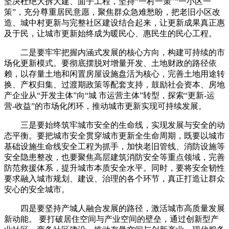
坚决杜绝大拆大建、面子工程，坚持“一村一策”“一小区一
策”，充分尊重居民意愿，聚焦群众急难愁盼，把老旧小区改
造、城中村更新与完整社区建设结合起来，让更新成果真正惠
及于民，让城市更新始终成为暖民心、惠民生的民心工程。
二是要牢牢把握内涵式发展的核心方向，构建可持续的市
场化更新模式。要彻底摆脱对增量开发、土地财政的路径依
赖，以存量土地和闲置房屋设施盘活为核心，完善土地用途转
换、产权归集、过渡期政策等配套支持，鼓励社会资本、房地
产企业从“开发主体”向“城 市运营主体”转型，探索“更新-运
营-收益”的市场化闭环，推动城市更新实现可持续发展。
三是要始终筑牢城市安全的生命线，实现发展与安全的动
态平衡。要把城市安全贯穿城市更新全生命周期，既要以城市
基础设施生命线安全工程为抓手，加快老旧管线、消防设施等
安全隐患整改，也要聚焦高层建筑消防安全等重点领域，完善
防范救援体系，提升城市本质安全水平。同时，要将安全韧性
要求融入城市规划、建设、治理的各个环节，真正打造让群众
安心的安全城市。
四是要坚持产城人融合发展的路径，激活城市高质量发展
新动能。 要打破居住空间与产业空间的壁垒，通过创新型产