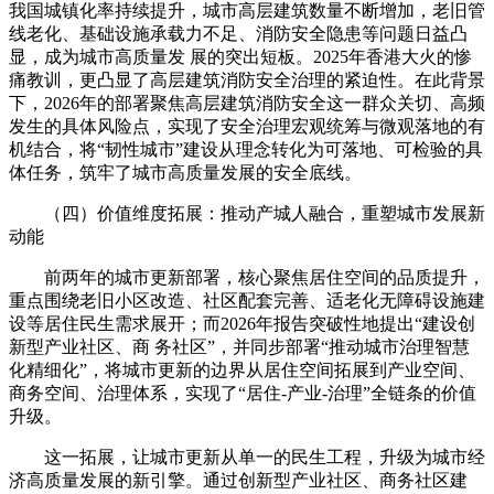
我国城镇化率持续提升，城市高层建筑数量不断增加，老旧管
线老化、基础设施承载力不足、消防安全隐患等问题日益凸
显，成为城市高质量发 展的突出短板。2025年香港大火的惨
痛教训，更凸显了高层建筑消防安全治理的紧迫性。在此背景
下，2026年的部署聚焦高层建筑消防安全这一群众关切、高频
发生的具体风险点，实现了安全治理宏观统筹与微观落地的有
机结合，将“韧性城市”建设从理念转化为可落地、可检验的具
体任务，筑牢了城市高质量发展的安全底线。
（四）价值维度拓展：推动产城人融合，重塑城市发展新
动能
前两年的城市更新部署，核心聚焦居住空间的品质提升，
重点围绕老旧小区改造、社区配套完善、适老化无障碍设施建
设等居住民生需求展开；而2026年报告突破性地提出“建设创
新型产业社区、商 务社区”，并同步部署“推动城市治理智慧
化精细化”，将城市更新的边界从居住空间拓展到产业空间、
商务空间、治理体系，实现了“居住-产业-治理”全链条的价值
升级。
这一拓展，让城市更新从单一的民生工程，升级为城市经
济高质量发展的新引擎。通过创新型产业社区、商务社区建