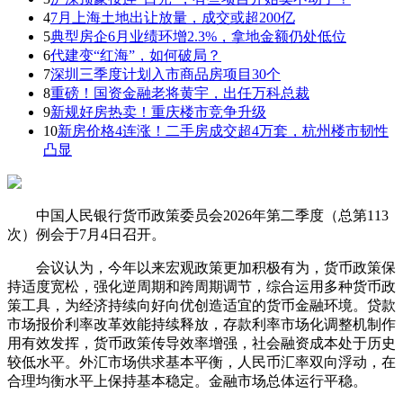
4
7月上海土地出让放量，成交或超200亿
5
典型房企6月业绩环增2.3%，拿地金额仍处低位
6
代建变“红海”，如何破局？
7
深圳三季度计划入市商品房项目30个
8
重磅！国资金融老将黄宇，出任万科总裁
9
新规好房热卖！重庆楼市竞争升级
10
新房价格4连涨！二手房成交超4万套，杭州楼市韧性
凸显
中国人民银行货币政策委员会2026年第二季度（总第113
次）例会于7月4日召开。
会议认为，今年以来宏观政策更加积极有为，货币政策保
持适度宽松，强化逆周期和跨周期调节，综合运用多种货币政
策工具，为经济持续向好向优创造适宜的货币金融环境。贷款
市场报价利率改革效能持续释放，存款利率市场化调整机制作
用有效发挥，货币政策传导效率增强，社会融资成本处于历史
较低水平。外汇市场供求基本平衡，人民币汇率双向浮动，在
合理均衡水平上保持基本稳定。金融市场总体运行平稳。