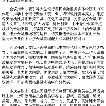
水平上的基本稳定。
会议指出，要引导大型银行发挥金融服务实体经济主力军
作用，推动中小银行聚焦主责主业，增强银行资本实力。用好
各类结构性货币政策工具，优化工具管理，扎实做好金融“五
篇大文章”，加强对扩大内需、科技创新、中小微企业等重点
领域的金融支持。持续做好支持民营经济发展壮大的金融服
务。维护金融市场稳定运行。切实推进金融高水平双向开放，
提高开放条件下经济金融管理能力和风险防控能力。
会议强调，要以习近平新时代中国特色社会主义思想为指
导，全面贯彻落实党的二十届四中全会、中央经济工作会议和
全国两会精神，按照党中央、国务院的决策部署，牢牢把握高
质量发展首要任务，扎实推进中国式现代化，完整准确全面贯
彻新发展理念，加快构建新发展格局。统筹好总供给和总需求
的关系，着力扩大内需、优化供给，做优增量、盘活存量，增
强经济发展内生动力，进一步做强国内大循环，做优国内国际
双循环，不断巩固拓展经济稳中向好势头。
本次会议由中国人民银行行长兼货币政策委员会主席潘功
胜主持，货币政策委员会委员李春临、廖岷、宣昌能、邹澜、
吴清、康义、朱鹤新、谷澍、王一鸣、黄益平、黄海洲出席会
议。徐守本、丁向群因公务请假。中国人民银行河北省分行、