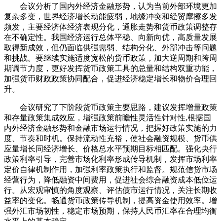
会议分析了国内外经济金融形势，认为当前外部环境更加
复杂多变，世界经济增长动能疲弱，地缘冲突和经贸摩擦多发
频发，主要经济体经济表现分化，通胀走势和货币政策调整存
在不确定性。我国经济运行总体平稳、向新向优，高质量发展
取得新成效，但仍面临供强需弱、结构分化、外部冲击等问题
和挑战。要继续实施适度宽松的货币政策，加大逆周期和跨周
期调节力度，更好发挥货币政策工具的总量和结构双重功能，
加强货币财政政策协同配合，促进经济稳定增长和物价合理回
升。
会议研究了下阶段货币政策主要思路，建议发挥增量政策
和存量政策集成效应，增强政策前瞻性灵活性针对性,根据国
内外经济金融形势和金融市场运行情况，把握好政策实施的力
度、节奏和时机。保持流动性充裕，使社会融资规模、货币供
应量增长同经济增长、价格总水平预期目标相匹配。强化央行
政策利率引导，完善市场化利率形成传导机制，发挥市场利率
定价自律机制作用，加强利率政策执行和监督。规范信贷市场
经营行为，降低融资中间费用，促进社会综合融资成本低位运
行。从宏观审慎的角度观察、评估债市运行情况，关注长期收
益率的变化。畅通货币政策传导机制，提高资金使用效率。增
强外汇市场韧性，稳定市场预期，保持人民币汇率在合理均衡