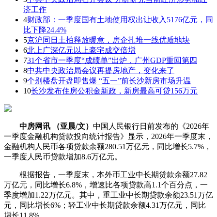
济工作
4
财政部：一季度国有土地使用权出让收入5176亿元，同
比下降24.4%
5
京沪同日土拍释放暖意，房企扎堆一线优质地块
6
北上广深亿元以上豪宅成交倍增
7
31个省市一季度“成绩单”出炉，广州GDP重回第四
8
中共中央政治局会议再提房地产，变化来了
9
个别楼盘开盘即售爆 “五一”前长沙新房市场升温
10
长沙发布住房公积金新政，新房最高可贷156万元
中房网讯 （亚晨/文）
中国人民银行日前发布的《2026年
一季度金融机构贷款投向统计报告》显示，2026年一季度末，
金融机构人民币各项贷款余额280.51万亿元，同比增长5.7%，
一季度人民币贷款增加8.6万亿元。
根据报告，一季度末，本外币工业中长期贷款余额27.82
万亿元，同比增长6.8%，增速比各项贷款高1.1个百分点，一
季度增加1.22万亿元。其中，重工业中长期贷款余额23.51万亿
元，同比增长6%；轻工业中长期贷款余额4.31万亿元，同比
增长11.8%。