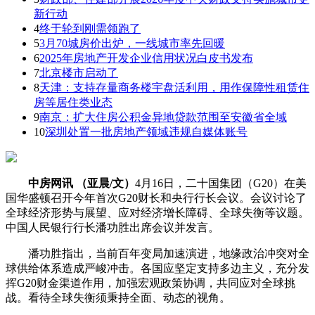
新行动
4
终于轮到刚需领跑了
5
3月70城房价出炉，一线城市率先回暖
6
2025年房地产开发企业信用状况白皮书发布
7
北京楼市启动了
8
天津：支持存量商务楼宇盘活利用，用作保障性租赁住
房等居住类业态
9
南京：扩大住房公积金异地贷款范围至安徽省全域
10
深圳处置一批房地产领域违规自媒体账号
中房网讯 （亚晨/文）
4月16日，二十国集团（G20）在美
国华盛顿召开今年首次G20财长和央行行长会议。会议讨论了
全球经济形势与展望、应对经济增长障碍、全球失衡等议题。
中国人民银行行长潘功胜出席会议并发言。
潘功胜指出，当前百年变局加速演进，地缘政治冲突对全
球供给体系造成严峻冲击。各国应坚定支持多边主义，充分发
挥G20财金渠道作用，加强宏观政策协调，共同应对全球挑
战。看待全球失衡须秉持全面、动态的视角。