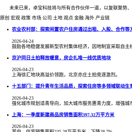
未来已来，卓宝科技将与所有合作伙伴一道，以复联聚势、以
原创
宏观
政策
市场
公司
土地
观点
金融
海外
产业链
农业农村部：探索闲置农户住房通过出租、入股、合作等
2026-04-24
鼓励各地稳健发展新型农村集体经济，因地制宜采取自主
京沪同日土拍释放暖意，房企扎堆一线优质地块
2026-04-23
上海徐汇地块高溢价领跑，北京亦庄土拍竞逐激烈。
十五部门：提升青年生活品质，探索住房等多领域联动生
2026-04-23
强化城市规划适青导向，加大城市服务惠青力度，增强城
上海：一季度新建商品房销售面积397.32万平方米
2026-04-23
其中，住宅销售面积235.28万平方米，下降28.7%。