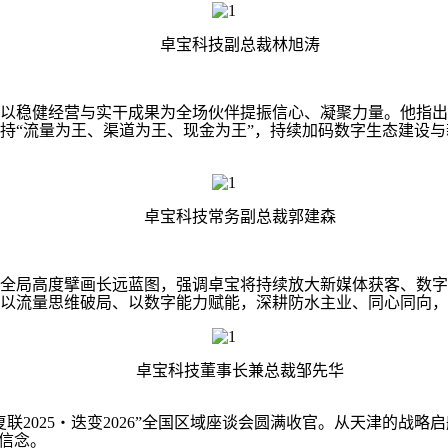
卓宝科技副总裁林旭涛
稳健经营与实干成果为全场伙伴提振信心、凝聚力量。他指出
持“流量为王、渠道为王、现金为王”，持续加码数字生态建设
卓宝科技常务副总裁郭建森
局高度擘画长远蓝图，强调卓宝将持续放大新媒体获客、数字
以流量思维破局、以数字能力赋能，深耕防水主业、同心同向，
卓宝科技董事长兼总裁邹先华
025・迭变2026”全国区域座谈会圆满收官。从天津的战略
信念。