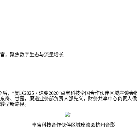
满收官，聚焦数字生态与流量增长
，“复联2025・迭变2026”卓宝科技全国合作伙伴区域座谈
东奇、甘露，渠道业务部负责人邹先义，财务共享中心负责人侯
转型新路径。
卓宝科技合作伙伴区域座谈会杭州合影