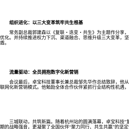
组织进化：以三大变革筑牢共生根基
常务副总裁郭建森以《复联・迭变・共生》为主题作分享，以
优化。并持续推进权力下沉、渠道融合、思维升级三大变革，坚
盾。
流量驱动：全员拥抱数字化新营销
会议最后，卓宝科技董事长兼总裁邹先华作总结致辞，他从全
联网化新营销模式。他勉励全体合作伙伴紧抓行业结构性机遇，
三城联动，共筑新篇。随着杭州站的圆满落幕，卓宝科技“复联2
期的战略强音，更凝聚了全国伙伴“聚力同行、共生共赢”的坚定