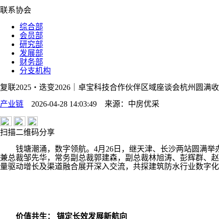
联系协会
综合部
会员部
研究部
发展部
财务部
分支机构
复联2025・迭变2026｜卓宝科技合作伙伴区域座谈会杭州圆
产业链
2026-04-28 14:03:49
来源：
中房优采
扫描二维码分享
钱塘潮涌，数字领航。4月26日，继天津、长沙两站圆满举办后
兼总裁邹先华，常务副总裁郭建森，副总裁林旭涛、彭辉群、赵
量驱动增长及渠道融合展开深入交流，共探建筑防水行业数字化
价值共生： 锚定长效发展新航向