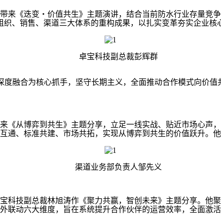
来《迭变・价值共生》主题演讲，结合当前防水行业存量竞争
宝在组织、销售、渠道三大体系的重构成果，以扎实变革夯实企业核
卓宝科技副总裁彭辉群
渠道深度融合为核心抓手，坚守长期主义，全面推动合作模式向价
从博弈到共生》主题分享，立足一线实战、贴近市场心声，清晰
源互通、标准共建、市场共拓，实现从博弈到共生的价值跃升。
渠道业务部负责人邹先义
科技副总裁林旭涛作《聚力共赢，智创未来》主题分享。他聚
外联动六大维度，旨在系统提升合作伙伴的运营效率，全面激活