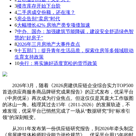
3
楼市库存开始下台阶
4
二手房成交份额，还在涨？
5
房企告别“卖房”时代
6
大幅增长42% 房地产类专项债加速
7
中办、国办：加强建筑节能降碳，建设安全舒适绿色智
慧的“好房子”
8
2026年三月房地产大事件盘点
9
十五部门：提升青年生活品质，探索住房等多领域联动
生育支持政策
10
央行：将实施好适度宽松的货币政策
2026年3月，随着《2026房建供应链企业综合实力TOP500
首选供应商服务商品牌研究成果报告》的正式发布，优采平台
（中房优采）再次成为行业焦点。但这仅仅是其庞大工作版图
的冰山一角。梳理其过去15年（2011-2026）的发展轨迹，不
难发现，优采平台已悄然完成了一场从“数据研究”到“标准引
领”的深刻蜕变。
从2011年发布第一份供应链研究报告，到2026年牵头制定
《房屋建筑体检师职业能力评价规范》，优采平台用15年的时