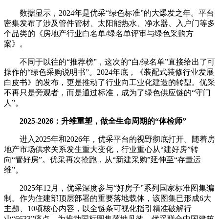
数据显示，2024年是优采“绿色标准”的大爆发之年。平台
密集发布了涉及管件管材、太阳能热水、净水器、入户门等多
个品类的《房地产行业白名单/绿名单评审与绿色采购方
案》。
不同于以往的“推荐榜”，这次的“白/绿名单”直接给出了可
操作的“绿色采购说明书”。2024年底，《装配式装修行业发展
白皮书》的发布，更是推动了行业向工业化建造的转型。优采
不再只是旁观者，而是通过标准，成为了绿色供应链的“守门
人”。
2025-2026：升维重塑，做全生命周期的“体检师”
进入2025年和2026年，优采平台的视野彻底打开。随着房
地产市场供求关系发生重大变化，行业重心从“建好房”转
向“管好房”。优采再次抢跑，从“新建采购”延伸至“存量运
维”。
2025年12月，优采深度参与“好房子”系列国家标准图集编
制。作为住建部顶层部署的重要落地载体，该图集已形成6大
主题、10项核心内容，以全链条可视化指引精准破解行
业“6633”痛点。为推动国标图集落地见效，优采联合中国建筑