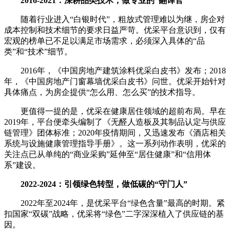
2016-2021：深耕品类技术，做专业的“翻译官”
随着行业进入“白银时代”，粗放式管理难以为继，房企对
成本控制和技术细节的要求日益严苛。优采平台意识到，仅有
宏观的榜单已不足以满足市场需求，必须深入具体的“品
类”和“技术”细节。
2016年，《中国房地产建筑涂料优采白皮书》发布；2018
年，《中国房地产门窗幕墙优采白皮书》问世。优采开始针对
具体痛点，为房企提供“怎么用、怎么买”的技术指导。
更值得一提的是，优采在健康居住领域的超前布局。早在
2019年，平台便牵头编制了《无醛人造板及其制品认定与供应
链管理》团体标准；2020年疫情期间，又迅速发布《酒店相关
系统与设施健康管理指导手册》。这一系列动作表明，优采的
关注点已从单纯的“商业采购”延伸至“居住健康”和“信用体
系”建设。
2022-2024：引领绿色转型，做低碳的“守门人”
2022年至2024年，是优采平台“绿色含量”最高的时期。紧
扣国家“双碳”战略，优采将“绿色”二字深深植入了供应链的基
因。