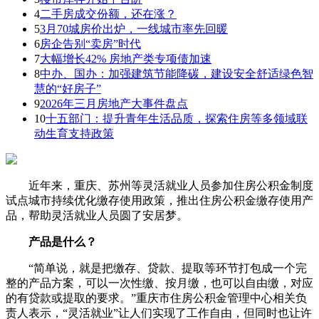
4
二手房成交份额，还在涨？
5
3月70城房价出炉，一线城市率先回暖
6
房企告别“卖房”时代
7
大幅增长42% 房地产类专项债加速
8
中办、国办：加强建筑节能降碳，建设安全舒适绿色智
慧的“好房子”
9
2026年三月房地产大事件盘点
10
十五部门：提升青年生活品质，探索住房等多领域联
动生育支持政策
近年来，重庆、苏州等灵活就业人员参加住房公积金制度
试点城市持续优化缴存使用政策，推出住房公积金缴存使用产
品，帮助灵活就业人员圆了安居梦。
产品是什么？
“简单说，就是把缴存、贷款、提取等环节打包成一个完
整的产品方案，可以一次性缴、按月缴，也可以自由缴，对应
的有贷款或提取的要求。”重庆市住房公积金管理中心相关负
责人表示，“灵活就业”让人们实现了工作自由，但同时也让许