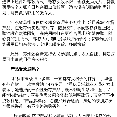
选择上述两种缴款方式，缴存次数不限、金额更为灵活，贷款
额度按个人账户日均余额12倍核算，适合没有明确的购房计
划，需要灵活取用的缴存人。
江苏省苏州市住房公积金管理中心则推出“乐居苏城”存贷
产品。在缴存端实现“随时存、随意交”，不设缴存额度上限，
取消缴存次数限制。在使用端打造更符合需求的“随便取、随
心贷”使用方式，缴存人可随时提取账户内余额；贷款额度计
算采用日均余额法，实现长缴多贷、多缴快贷。
此外，苏州还创新支持农民参加试点，农民自建、翻建房
屋可申请使用住房公积金。
产品受欢迎吗？
“我从事餐饮行业多年，一直都有买房子的打算，手里也
有些存款，一次性缴纳了4万多元。”重庆灵活就业人员刘女士
表示，她选择的一次性缴存产品，既不影响生活和生意，又
能“多缴快贷”，享受住房公积金贷款低利率政策，节省了不少
贷款利息。“产品多样化，总能找到合适的。身边的亲朋好友
也很感兴趣，有不少咨询购买的。”
“‘乐居苏城’存贷产品和此前灵活就业人员按月缴存的形