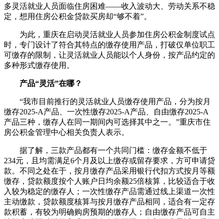
多灵活就业人员面临住房困难——收入波动大、劳动关系不稳
定，想用住房公积金贷款买房却“够不着”。
为此，重庆在启动灵活就业人员参加住房公积金制度试点
时，专门设计了符合其特点的缴存使用产品，打破仅单位职工
可缴存的限制，让灵活就业人员能以个人身份，按产品约定的
多种形式缴存使用。
产品“灵活”在哪？
“我市目前推行的灵活就业人员缴存使用产品，分为按月
缴存2025-A产品、一次性缴存2025-A产品、自由缴存2025-A
产品三种，缴存人在同一期间内可选择其中之一。”重庆市住
房公积金管理中心相关负责人表示。
据了解，三款产品都有一个共同门槛：缴存金额不低于
234元，且均需满足6个月及以上缴存或留存要求，方可申请贷
款。不同之处在于，按月缴存产品采用银行代扣方式按月等额
缴存，贷款额度按个人账户日均余额25倍核算，比较适合于收
入较为稳定的缴存人；一次性缴存产品需通过线上渠道一次性
主动缴款，贷款额度核算与按月缴存产品相同，适合有一定存
款积蓄，有较为明确购房预期的缴存人；自由缴存产品可自主