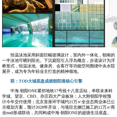
恒温泳池采用斜面巨幅玻璃设计，室内外一体化，朝南的
一半泳池可晒到阳光。下沉庭院引入浮岛概念，步道设计为浮
桥形式，恒温泳池、健身房、会客厅等功能空间围绕中央水院
展开，成为专为年轻业主打造的精神领地。
联：TOD大城底盘成就朝阳港核心引擎
中海·朝阳ONE紧邻地铁17号线十八里店站，串联未来科
学城、望京、CBD、亦庄四大产业板块；人大附朝阳学校预
计今年交付使用；北京首座环宇城约21万㎡全业态商业体已公
示规划方案，预计2028年开业，与项目北侧已施工的12万㎡商
业mall形成联动，共同构成中海·朝阳ONE的超级生活底盘。