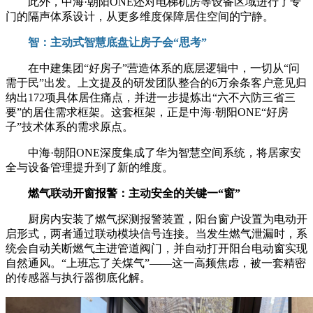
此外，中海·朝阳ONE还对电梯机房等设备区域进行了专
门的隔声体系设计，从更多维度保障居住空间的宁静。
智：主动式智慧底盘让房子会“思考”
在中建集团“好房子”营造体系的底层逻辑中，一切从“问
需于民”出发。上文提及的研发团队整合的6万余条客户意见归
纳出172项具体居住痛点，并进一步提炼出“六不六防三省三
要”的居住需求框架。这套框架，正是中海·朝阳ONE“好房
子”技术体系的需求原点。
中海·朝阳ONE深度集成了华为智慧空间系统，将居家安
全与设备管理提升到了新的维度。
燃气联动开窗报警：主动安全的关键一“窗”
厨房内安装了燃气探测报警装置，阳台窗户设置为电动开
启形式，两者通过联动模块信号连接。当发生燃气泄漏时，系
统会自动关断燃气主进管道阀门，并自动打开阳台电动窗实现
自然通风。“上班忘了关煤气”——这一高频焦虑，被一套精密
的传感器与执行器彻底化解。