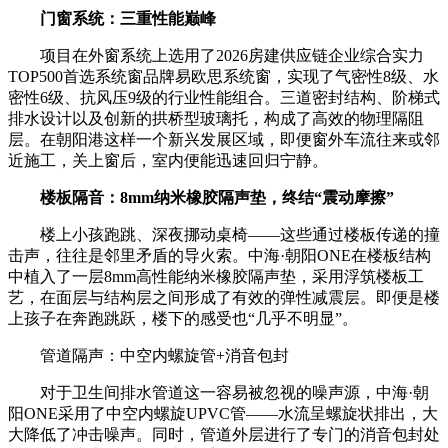
门窗系统：三重性能巅峰
项目在外窗系统上选用了2026房建供应链企业综合实力
TOP500首选系统窗品牌易欧思系统窗，实现了气密性8级、水
密性6级、抗风压9级的行业性能组合。三道密封结构、阶梯式
排水设计以及创新的拱桥型玻璃托，构成了高效的物理隔阻
层。在朝阳港这样一个新兴发展区域，即便窗外车流往来或邻
近施工，关上窗后，室内便能迅速回归宁静。
楼板隔音：8mm纳米橡胶隔声垫，终结“震动摩擦”
楼上小孩跑跳、深夜挪动桌椅——这些通过楼板传递的撞
击声，往往是邻里矛盾的导火索。中海·朝阳ONE在楼板结构
中植入了一层8mm高性能纳米橡胶隔声垫，采用浮筑楼板工
艺，在面层与结构层之间形成了有效的弹性减震层。即便是楼
上孩子在奔跑跳跃，楼下的感受也“几乎不明显”。
管道隔声：中空内螺旋管+消音包封
对于卫生间排水管道这一容易被忽视的噪声源，中海·朝
阳ONE采用了中空内螺旋UPVC管——水流呈螺旋状排出，大
大降低了冲击噪声。同时，管道外层进行了专门的消音包封处