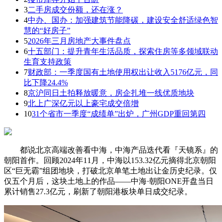
3
二手房成交份额，还在涨？
4
中办、国办：加强建筑节能降碳，建设安全舒适绿色智
慧的“好房子”
5
2026年三月房地产大事件盘点
6
十五部门：提升青年生活品质，探索住房等多领域联动
生育支持政策
7
财政部：一季度国有土地使用权出让收入5176亿元，同
比下降24.4%
8
京沪同日土拍释放暖意，房企扎堆一线优质地块
9
北上广深亿元以上豪宅成交倍增
10
31个省市一季度“成绩单”出炉，广州GDP重回第四
都说北京高端改善看中海，中海产品迭代看『天镜系』的
朝阳首作。回顾2024年11月，中海以153.32亿元摘得北京朝阳
区“巨无霸”组团地块，打破北京单笔土地出让金历史纪录。仅
仅五个月后，这块土地上的作品——中海·朝阳ONE开盘当日
累计销售27.3亿元，刷新了朝阳港板块单日成交纪录。