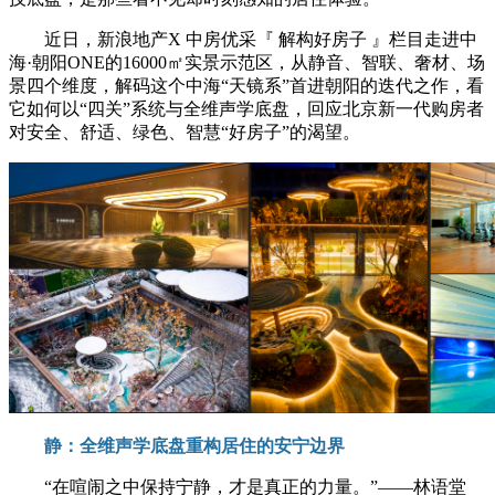
近日，新浪地产X 中房优采『 解构好房子 』栏目走进中
海·朝阳ONE的16000㎡实景示范区，从静音、智联、奢材、场
景四个维度，解码这个中海“天镜系”首进朝阳的迭代之作，看
它如何以“四关”系统与全维声学底盘，回应北京新一代购房者
对安全、舒适、绿色、智慧“好房子”的渴望。
静：全维声学底盘重构居住的安宁边界
“在喧闹之中保持宁静，才是真正的力量。”——林语堂