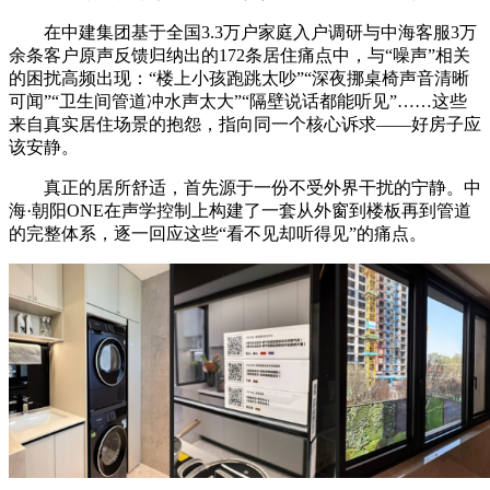
在中建集团基于全国3.3万户家庭入户调研与中海客服3万
余条客户原声反馈归纳出的172条居住痛点中，与“噪声”相关
的困扰高频出现：“楼上小孩跑跳太吵”“深夜挪桌椅声音清晰
可闻”“卫生间管道冲水声太大”“隔壁说话都能听见”……这些
来自真实居住场景的抱怨，指向同一个核心诉求——好房子应
该安静。
真正的居所舒适，首先源于一份不受外界干扰的宁静。中
海·朝阳ONE在声学控制上构建了一套从外窗到楼板再到管道
的完整体系，逐一回应这些“看不见却听得见”的痛点。