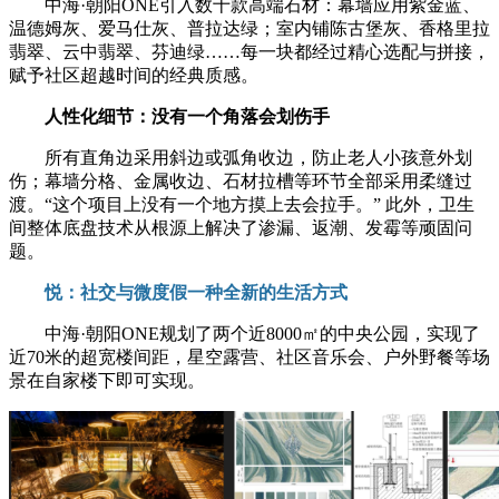
中海·朝阳ONE引入数十款高端石材：幕墙应用紫金蓝、
温德姆灰、爱马仕灰、普拉达绿；室内铺陈古堡灰、香格里拉
翡翠、云中翡翠、芬迪绿……每一块都经过精心选配与拼接，
赋予社区超越时间的经典质感。
人性化细节：没有一个角落会划伤手
所有直角边采用斜边或弧角收边，防止老人小孩意外划
伤；幕墙分格、金属收边、石材拉槽等环节全部采用柔缝过
渡。“这个项目上没有一个地方摸上去会拉手。” 此外，卫生
间整体底盘技术从根源上解决了渗漏、返潮、发霉等顽固问
题。
悦：社交与微度假一种全新的生活方式
中海·朝阳ONE规划了两个近8000㎡的中央公园，实现了
近70米的超宽楼间距，星空露营、社区音乐会、户外野餐等场
景在自家楼下即可实现。