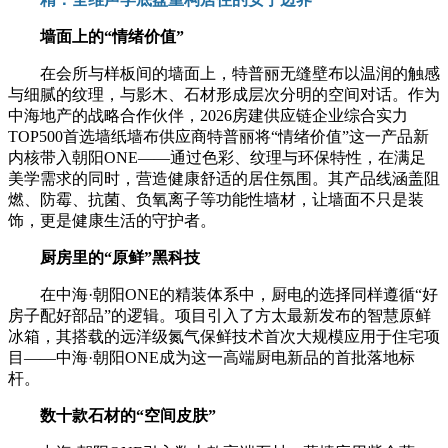
墙面上的“情绪价值”
在会所与样板间的墙面上，特普丽无缝壁布以温润的触感
与细腻的纹理，与影木、石材形成层次分明的空间对话。作为
中海地产的战略合作伙伴，2026房建供应链企业综合实力
TOP500首选墙纸墙布供应商特普丽将“情绪价值”这一产品新
内核带入朝阳ONE——通过色彩、纹理与环保特性，在满足
美学需求的同时，营造健康舒适的居住氛围。其产品线涵盖阻
燃、防霉、抗菌、负氧离子等功能性墙材，让墙面不只是装
饰，更是健康生活的守护者。
厨房里的“原鲜”黑科技
在中海·朝阳ONE的精装体系中，厨电的选择同样遵循“好
房子配好部品”的逻辑。项目引入了方太最新发布的智慧原鲜
冰箱，其搭载的远洋级氮气保鲜技术首次大规模应用于住宅项
目——中海·朝阳ONE成为这一高端厨电新品的首批落地标
杆。
数十款石材的“空间皮肤”