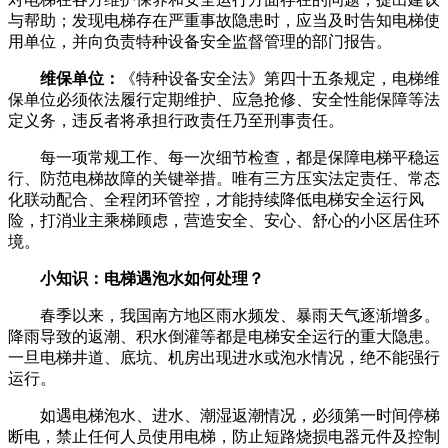
与帮助；发现电梯存在严重事故隐患时，应当及时告知电梯使
用单位，并向负责特种设备安全监督管理的部门报告。
维保单位：
《特种设备安全法》第四十五条规定，电梯维
保单位必须依法履行定期维护、应急抢修、安全性能保障等法
定义务，违反者将承担行政责任乃至刑事责任。
每一项常规工作、每一次细节检查，都是保障电梯平稳运
行、防范电梯故障的关键举措。唯有三方压实法定责任、常态
化联动配合、全程闭环管控，才能持续降低电梯安全运行风
险，打消业主乘梯顾虑，营造安全、安心、舒心的小区居住环
境。
小知识：电梯遇泡水如何处理？
春季以来，我国南方地区雨水频发、暴雨天气逐渐增多。
降雨导致的返潮、积水倒灌等都是电梯安全运行的重大隐患。
一旦电梯井道、底坑、机房出现进水或泡水情况，绝不能强行
运行。
如遇电梯泡水、进水、潮湿返潮情况，必须第一时间停梯
断电，禁止任何人员使用电梯，防止短路烧损电器元件及控制