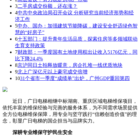
3
二手房成交份额，还在涨？
4
中共中央政治局召开会议 分析研究当前经济形势和经
济工作
5
中办、国办：加强建筑节能降碳，建设安全舒适绿色智
慧的“好房子”
6
十五部门：提升青年生活品质，探索住房等多领域联动
生育支持政策
7
财政部：一季度国有土地使用权出让收入5176亿元，同
比下降24.4%
8
京沪同日土拍释放暖意，房企扎堆一线优质地块
9
北上广深亿元以上豪宅成交倍增
10
31个省市一季度“成绩单”出炉，广州GDP重回第四
近日，广日电梯相继中标湖南、重庆区域电梯维保项目，
依托丰富的维保经验与完善的服务体系，为不同需求场景提供
全方位电梯维保保障，用专业与坚守践行“信赖创造价值”的理
念，彰显广日电梯的国企担当与品牌实力。
深耕专业维保守护民生安全