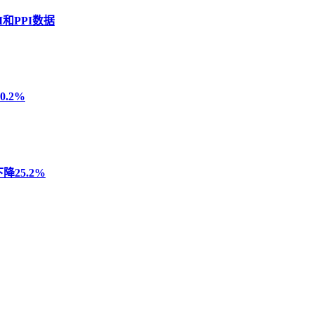
和PPI数据
.2%
25.2%