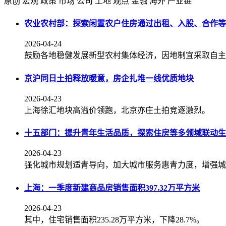
原创
宏观
政策
市场
公司
土地
观点
金融
海外
产业链
农业农村部：探索闲置农户住房通过出租、入股、合作等
2026-04-24
鼓励各地稳健发展新型农村集体经济，因地制宜采取自主
京沪同日土拍释放暖意，房企扎堆一线优质地块
2026-04-23
上海徐汇地块高溢价领跑，北京亦庄土拍竞逐激烈。
十五部门：提升青年生活品质，探索住房等多领域联动生
2026-04-23
强化城市规划适青导向，加大城市服务惠青力度，增强城
上海：一季度新建商品房销售面积397.32万平方米
2026-04-23
其中，住宅销售面积235.28万平方米，下降28.7%。