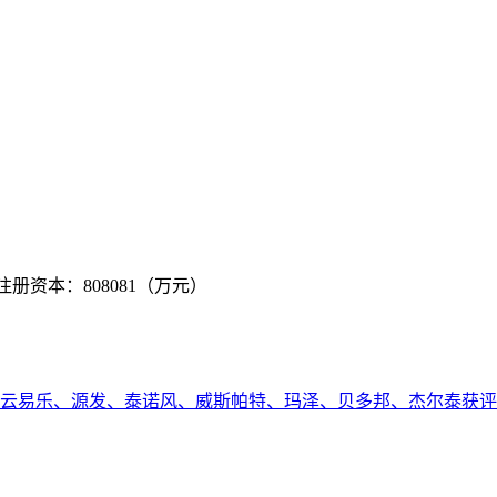
 注册资本：808081（万元）
、白云易乐、源发、泰诺风、威斯帕特、玛泽、贝多邦、杰尔泰获