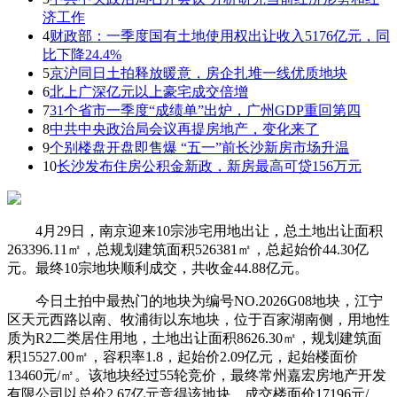
济工作
4
财政部：一季度国有土地使用权出让收入5176亿元，同
比下降24.4%
5
京沪同日土拍释放暖意，房企扎堆一线优质地块
6
北上广深亿元以上豪宅成交倍增
7
31个省市一季度“成绩单”出炉，广州GDP重回第四
8
中共中央政治局会议再提房地产，变化来了
9
个别楼盘开盘即售爆 “五一”前长沙新房市场升温
10
长沙发布住房公积金新政，新房最高可贷156万元
4月29日，南京迎来10宗涉宅用地出让，总土地出让面积
263396.11㎡，总规划建筑面积526381㎡，总起始价44.30亿
元。最终10宗地块顺利成交，共收金44.88亿元。
今日土拍中最热门的地块为编号NO.2026G08地块，江宁
区天元西路以南、牧浦街以东地块，位于百家湖南侧，用地性
质为R2二类居住用地，土地出让面积8626.30㎡，规划建筑面
积15527.00㎡，容积率1.8，起始价2.09亿元，起始楼面价
13460元/㎡。该地块经过55轮竞价，最终常州嘉宏房地产开发
有限公司以总价2.67亿元竞得该地块，成交楼面价17196元/