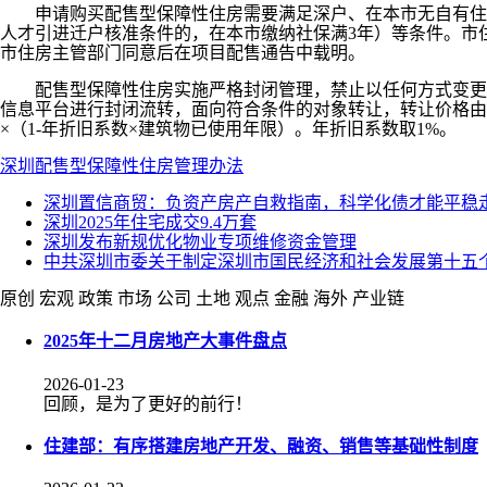
申请购买配售型保障性住房需要满足深户、在本市无自有住房
人才引进迁户核准条件的，在本市缴纳社保满3年）等条件。市
市住房主管部门同意后在项目配售通告中载明。
配售型保障性住房实施严格封闭管理，禁止以任何方式变更为
信息平台进行封闭流转，面向符合条件的对象转让，转让价格由
×（1-年折旧系数×建筑物已使用年限）。年折旧系数取1%。
深圳
配售型保障性住房
管理办法
深圳置信商贸：负资产房产自救指南，科学化债才能平稳
深圳2025年住宅成交9.4万套
深圳发布新规优化物业专项维修资金管理
中共深圳市委关于制定深圳市国民经济和社会发展第十五
原创
宏观
政策
市场
公司
土地
观点
金融
海外
产业链
2025年十二月房地产大事件盘点
2026-01-23
回顾，是为了更好的前行！
住建部：有序搭建房地产开发、融资、销售等基础性制度