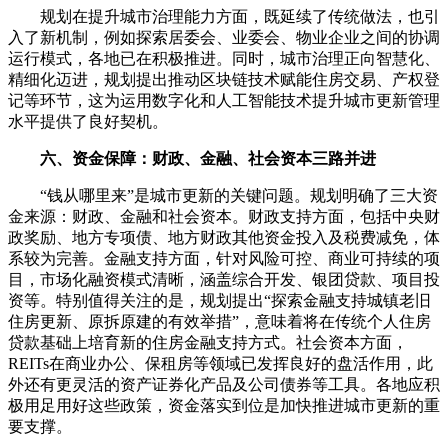
规划在提升城市治理能力方面，既延续了传统做法，也引
入了新机制，例如探索居委会、业委会、物业企业之间的协调
运行模式，各地已在积极推进。同时，城市治理正向智慧化、
精细化迈进，规划提出推动区块链技术赋能住房交易、产权登
记等环节，这为运用数字化和人工智能技术提升城市更新管理
水平提供了良好契机。
六、资金保障：财政、金融、社会资本三路并进
“钱从哪里来”是城市更新的关键问题。规划明确了三大资
金来源：财政、金融和社会资本。财政支持方面，包括中央财
政奖励、地方专项债、地方财政其他资金投入及税费减免，体
系较为完善。金融支持方面，针对风险可控、商业可持续的项
目，市场化融资模式清晰，涵盖综合开发、银团贷款、项目投
资等。特别值得关注的是，规划提出“探索金融支持城镇老旧
住房更新、原拆原建的有效举措”，意味着将在传统个人住房
贷款基础上培育新的住房金融支持方式。社会资本方面，
REITs在商业办公、保租房等领域已发挥良好的盘活作用，此
外还有更灵活的资产证券化产品及公司债券等工具。各地应积
极用足用好这些政策，资金落实到位是加快推进城市更新的重
要支撑。