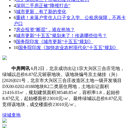
4
深圳二手房正被“降维打击”
5
城市更新，有了新的变化
6
重磅！未落户常住人口子女入学、公租房保障，不再卡
户口
7
房企投资“断层”，谁在抢地？
8
城市更新“十五五”规划来了！传递哪些信号？
9
国务院印发《城市更新“十五五”规划》
10
国务院印发《加快农业农村现代化“十五五”规划》
中房网讯
6月2日，北京成功出让1宗大兴区三合庄宅地，
绿城以总价8.87亿元斩获地块。该地块编号京土储挂（兴）
[2026]021号，北京市大兴区三合庄改造区土地一级开发项目
DX00-0202-0188地块R2二类居住用地，土地出让面积
21416.03㎡，规划建筑面积38548.85㎡，容积率1.8，起始价
8.87亿元，起始楼面价23010元/㎡。最终绿城以总价8.87亿元
竞得该地块，成交楼面价23010元/㎡。
绿城
拿地