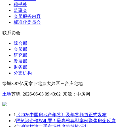
秘书处
监事会
会员服务内容
标准化委员会
联系协会
综合部
会员部
研究部
发展部
财务部
分支机构
绿城8.87亿元拿下北京大兴区三合庄宅地
土地
苏晓 2026-06-03 09:43:02
来源：
中房网
1
《2026中国房地产年鉴》及年鉴频道正式发布
2
严惩涉企侵权犯罪！最高检典型案例聚焦房企反腐
3
京沪深杭津二手市场热度持续性研判