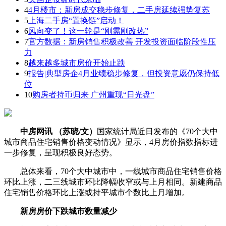
4
4月楼市：新房成交稳步修复，二手房延续强势复苏
5
上海二手房“置换链”启动！
6
风向变了！这一轮是“刚需刚改热”
7
官方数据：新房销售积极改善 开发投资面临阶段性压
力
8
越来越多城市房价开始止跌
9
报告|典型房企4月业绩稳步修复，但投资意愿仍保持低
位
10
购房者持币归来 广州重现“日光盘”
中房网讯 （苏晓/文）
国家统计局近日发布的《70个大中
城市商品住宅销售价格变动情况》显示，4月房价指数指标进
一步修复，呈现积极良好态势。
总体来看，70个大中城市中，一线城市商品住宅销售价格
环比上涨，二三线城市环比降幅收窄或与上月相同。新建商品
住宅销售价格环比上涨或持平城市个数比上月增加。
新房房价下跌城市数量减少