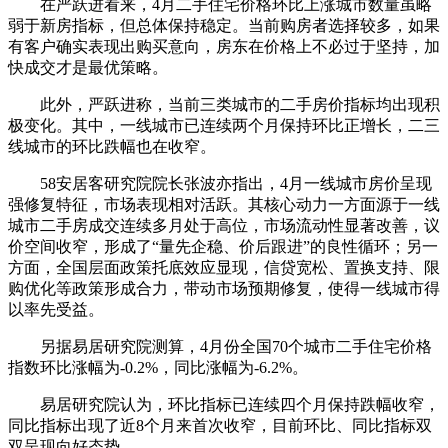
在严跃进看来，4月二手住宅价格环比上涨城市数量虽略
弱于新房指标，但总体保持稳定。当前购房者选择较多，如果
有客户确实表现出购买意向，房东在价格上不必过于坚持，加
快成交才是最优策略。
此外，严跃进称，当前三类城市的二手房价指标均出现积
极变化。其中，一线城市已连续两个月保持环比正增长，二三
线城市的环比跌幅也在收窄。
58安居客研究院院长张波亦指出，4月一线城市房价呈现
强修复特征，市场表现相对活跃。其核心动力一方面源于一线
城市二手房成交连续多月处于高位，市场流动性显著改善，议
价空间收窄，形成了“量先企稳、价后跟进”的良性循环；另一
方面，全国层面政策托底效应显现，信贷宽松、置换支持、限
购优化等政策形成合力，带动市场预期修复，使得一线城市得
以率先受益。
另据易居研究院测算，4月份全国70个城市二手住宅价格
指数环比涨幅为-0.2%，同比涨幅为-6.2%。
易居研究院认为，环比指标已连续四个月保持跌幅收窄，
同比指标出现了近8个月来首次收窄，目前环比、同比指标双
双呈现向好态势。