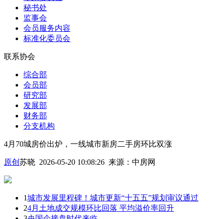
秘书处
监事会
会员服务内容
标准化委员会
联系协会
综合部
会员部
研究部
发展部
财务部
分支机构
4月70城房价出炉，一线城市新房二手房环比双涨
原创
苏晓 2026-05-20 10:08:26
来源：
中房网
1
城市发展里程碑！城市更新“十五五”规划审议通过
2
4月土地成交规模环比回落 平均溢价率回升
3
央国企接盘时代来临