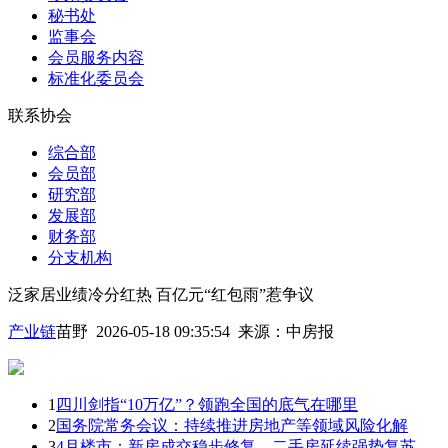
秘书处
监事会
会员服务内容
标准化委员会
联系协会
综合部
会员部
研究部
发展部
财务部
分支机构
泛家居业绩冷分红热 百亿元“红包雨”惹争议
产业链
苗野 2026-05-18 09:35:54
来源：
中房报
1
四川剑指“10万亿”？领跑全国的底气在哪里
2
国务院常务会议：持续推进房地产等领域风险化解
3
4月楼市：新房成交稳步修复，二手房延续强势复苏