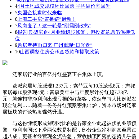
4
4月土地成交规模环比回落 平均溢价率回升
5
央国企接盘时代来临
6
上海二手房“置换链”启动！
7
风向变了！这一轮是“刚需刚改热”
8
报告|典型房企4月业绩稳步修复，但投资意愿仍保持低
位
9
购房者持币归来 广州重现“日光盘”
10
山西调整住房公积金贷款和提取政策
泛家居行业的百亿分红盛宴正在集体上演。
欧派家居每股派现1.237元；索菲亚每10股派现8元；志邦
家居每10股派现4元；富森美年中与年度累计分红超7.78亿
元；就连扣非净利润出现亏损的好莱客，依然坚持大比例派发
现金红利……随着一份份分红预案密集出炉，资本市场对泛家
居板块的讨论热度骤然升温。
与这份慷慨形成鲜明对比的是各家企业此起彼伏的业绩预
警。净利润同比下滑两位数是标配，部分企业净利润甚至暴跌
超八成，更甚者经营现金流告急，营收触顶回落的态势几乎覆