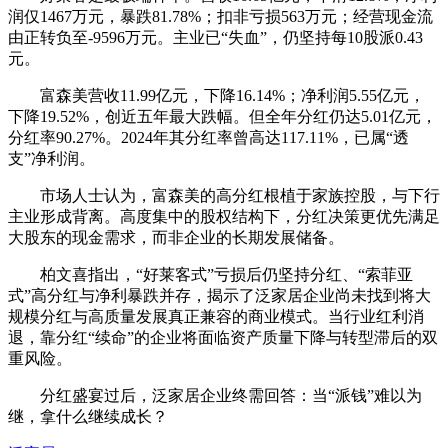
润仅1467万元，暴跌81.78%；扣非亏损563万元；经营现金流
由正转负至-9596万元。主业已“失血”，仍坚持每10股派0.43
元。
富森美营收11.99亿元，下降16.14%；净利润5.55亿元，
下降19.52%，创近五年最大跌幅。但全年分红仍达5.01亿元，
分红率90.27%。2024年其分红率曾高达117.11%，已属“透
支”净利润。
市场人士认为，富森美的高分红根植于家族控股，与下行
主业形成背离。高度集中的股权结构下，分红决策更优先满足
大股东的现金需求，而非企业的长期发展储备。
柏文喜指出，“好莱客式”亏损后仍坚持分红、“索菲亚
式”高分红与净利暴跌并存，揭示了泛家居企业尚未找到将大
规模分红与高质量发展真正兼容的商业模式。当行业红利消
退，靠分红“续命”的企业将面临资产质量下降与转型滞后的双
重风险。
分红盛宴过后，泛家居企业终需回答：当“派钱”难以为
继，拿什么继续成长？