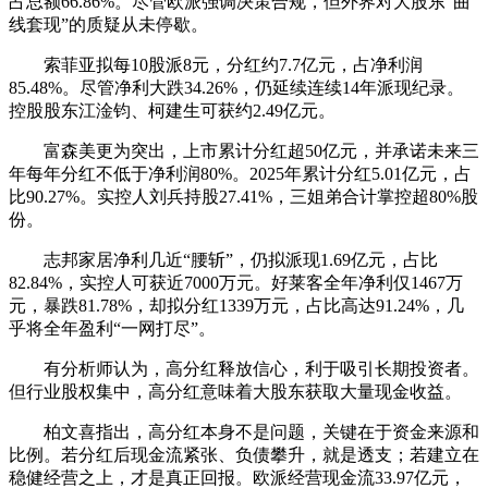
占总额66.86%。尽管欧派强调决策合规，但外界对大股东“曲
线套现”的质疑从未停歇。
索菲亚拟每10股派8元，分红约7.7亿元，占净利润
85.48%。尽管净利大跌34.26%，仍延续连续14年派现纪录。
控股股东江淦钧、柯建生可获约2.49亿元。
富森美更为突出，上市累计分红超50亿元，并承诺未来三
年每年分红不低于净利润80%。2025年累计分红5.01亿元，占
比90.27%。实控人刘兵持股27.41%，三姐弟合计掌控超80%股
份。
志邦家居净利几近“腰斩”，仍拟派现1.69亿元，占比
82.84%，实控人可获近7000万元。好莱客全年净利仅1467万
元，暴跌81.78%，却拟分红1339万元，占比高达91.24%，几
乎将全年盈利“一网打尽”。
有分析师认为，高分红释放信心，利于吸引长期投资者。
但行业股权集中，高分红意味着大股东获取大量现金收益。
柏文喜指出，高分红本身不是问题，关键在于资金来源和
比例。若分红后现金流紧张、负债攀升，就是透支；若建立在
稳健经营之上，才是真正回报。欧派经营现金流33.97亿元，