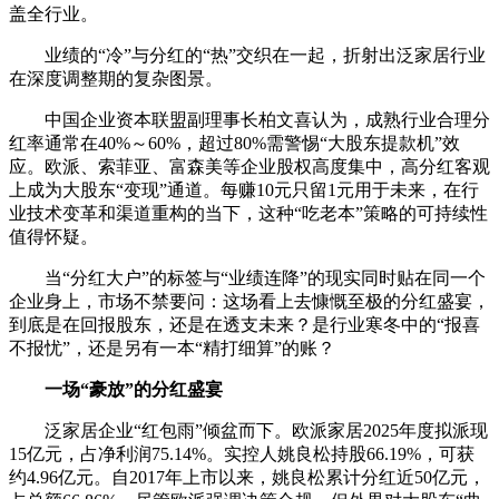
盖全行业。
业绩的“冷”与分红的“热”交织在一起，折射出泛家居行业
在深度调整期的复杂图景。
中国企业资本联盟副理事长柏文喜认为，成熟行业合理分
红率通常在40%～60%，超过80%需警惕“大股东提款机”效
应。欧派、索菲亚、富森美等企业股权高度集中，高分红客观
上成为大股东“变现”通道。每赚10元只留1元用于未来，在行
业技术变革和渠道重构的当下，这种“吃老本”策略的可持续性
值得怀疑。
当“分红大户”的标签与“业绩连降”的现实同时贴在同一个
企业身上，市场不禁要问：这场看上去慷慨至极的分红盛宴，
到底是在回报股东，还是在透支未来？是行业寒冬中的“报喜
不报忧”，还是另有一本“精打细算”的账？
一场“豪放”的分红盛宴
泛家居企业“红包雨”倾盆而下。欧派家居2025年度拟派现
15亿元，占净利润75.14%。实控人姚良松持股66.19%，可获
约4.96亿元。自2017年上市以来，姚良松累计分红近50亿元，