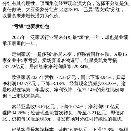
分红有其合理性。顶固集创经营现金流为负，选择不分红是负
责任做法。大亚圣象分红占比达780%，已属“透支式”分红，
以蚕食未来增长潜力为代价。
“亏钱”也要发红包
2025年，泛家居行业迎来分红最“壕”的一年，却也是业绩
承压最重的一年。
定制家居“一超多强”格局未变，但强者同样在跌。A股15
家企业中5家亏损。卖场赛道哀鸿遍野，红星美凯龙亏损
237.22亿元，居然智家净利润骤降229.84%。
欧派家居2025年营收172.32亿元，同比下降8.94%；归母
净利润19.97亿元，下降23.18%；经营现金流减少38.23%。这
是欧派连续第二年营收、净利双降，但75.14%的分红比例却
创下上市以来新高。
索菲亚营收93.67亿元，下降10.74%；净利润9.01亿元，
骤降34.26%；经营现金流首次转负，降至-3.21亿元。即便如
此，仍拟每10股派现8元，引发市场对分红可持续性的担忧。
好莱客是最极端样本。营收16.65亿元，下滑12.8%；净利