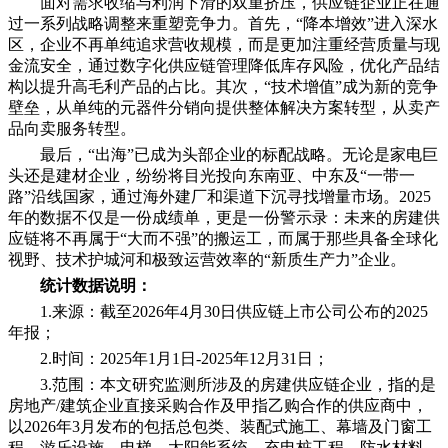
面对需求收缩与利润下滑的双重挤压，供应链企业正在通
过一系列战略调整来重塑竞争力。首先，“降本增效”进入深水
区，企业不再单纯追求营收规模，而是更加注重经营质量与现
金流安全，通过数字化供应链管理降低库存风险，优化产品结
构以提升高毛利产品的占比。其次，“技术增值”成为新的竞争
壁垒，从单纯的元器件分销向提供整体解决方案转型，从卖产
品向卖服务转型。
最后，“出海”已成为头部企业的标配战略。无论是家电巨
头还是建材企业，纷纷将目光投向东南亚、中东及“一带一
路”沿线国家，通过海外建厂和渠道下沉寻找增量市场。2025
年的数据不仅是一份成绩单，更是一份警示录：未来的房建供
应链将不再属于“大而不强”的搬运工，而属于那些具备全球化
视野、技术护城河和极致运营效率的“新质生产力”企业。
统计数据说明：
1.来源：截至2026年4月30日供应链上市公司公布的2025
年报；
2.时间：2025年1月1日-2025年12月31日；
3.范围：本文研究监测所涉及的房建供应链企业，指的是
房地产/建筑企业直接采购合作及甲指乙购合作的供应商中，
以2026年3月发布的包括总包类、装配式施工、幕墙及门窗工
程、游乐设施、电梯、太阳能系统、充电桩工程、防水材料、